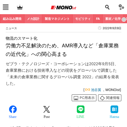
組み込み開発
メカ設計
製造マネジメント
モビリティ
FA
素材／化学
ニュース
2022年9月9日
物流のスマート化
労働力不足解決のため、AMR導入など「倉庫業務
の近代化」への関心高まる
ゼブラ・テクノロジーズ・コーポレーションは2022年9月5日、
倉庫業務における技術導入などの現状をグローバルで調査した
「未来の倉庫業務に関するグローバル調査 2022」の結果を発表
した。
[
池谷翼
，MONOist]
PC用表示
関連情報
Share
Post
LINE
Hatena