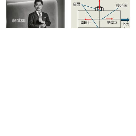
全員がリーダーシップを発揮
「取りあえずボルトで固定」
し、自分より優れた人財を育
は禁物 締結部設計で押さえ
成する
るべき基本
PR(dentsu Japan)
全員がリーダーシップを発揮し、自分より優れ
た人財を育成する
PR(dentsu Japan)
【西野亮廣】つくりたいものを追求できる環境
の作り方とは
PR(FINCHI on GOETHE)
AI関連“だけじゃない”オムロンの制御機器事