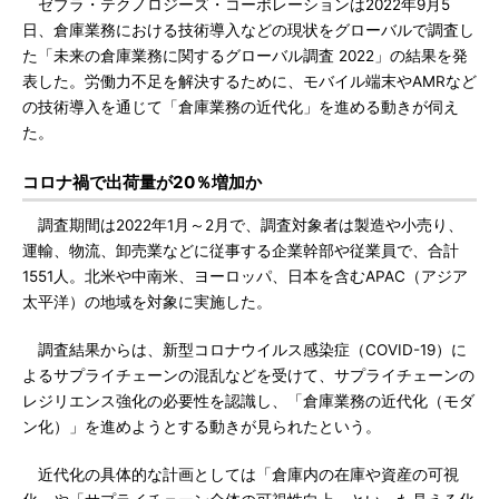
ゼブラ・テクノロジーズ・コーポレーションは2022年9月5
日、倉庫業務における技術導入などの現状をグローバルで調査し
た「未来の倉庫業務に関するグローバル調査 2022」の結果を発
表した。労働力不足を解決するために、モバイル端末やAMRなど
の技術導入を通じて「倉庫業務の近代化」を進める動きが伺え
た。
コロナ禍で出荷量が20％増加か
調査期間は2022年1月～2月で、調査対象者は製造や小売り、
運輸、物流、卸売業などに従事する企業幹部や従業員で、合計
1551人。北米や中南米、ヨーロッパ、日本を含むAPAC（アジア
太平洋）の地域を対象に実施した。
調査結果からは、新型コロナウイルス感染症（COVID-19）に
よるサプライチェーンの混乱などを受けて、サプライチェーンの
レジリエンス強化の必要性を認識し、「倉庫業務の近代化（モダ
ン化）」を進めようとする動きが見られたという。
近代化の具体的な計画としては「倉庫内の在庫や資産の可視