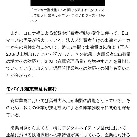
「センサー型技術」への関心も高まる［クリック
して拡大］ 出所：ゼブラ・テクノロジーズ・ジャ
パン
また、コロナ禍による影響や消費者行動の変化に伴って、Eコ
マースの需要が増大している。法人／消費者向けの出荷とメーカ
ーからの直接出荷において、過去2年間で出荷量は以前より平均
20％以上増加したことが分かった。その結果、倉庫業者は出荷量
の増大への対応と、SKU（在庫管理品目）を増やすことを目指し
ているという。加えて、返品管理業務への対応への関心も高いこ
とが分かった。
モバイル端末普及も進む
倉庫業務においては労働力不足が喫緊の課題となっている。そ
のため、多くの企業が技術導入による倉庫業務改革に関心を寄せ
ている。
従業員側から見ても、特にデジタルネイティブ世代において、
企業における技術採用への期待値が高まっている。企業における