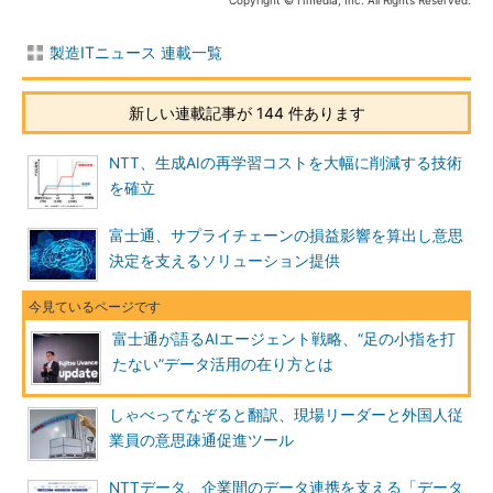
Copyright © ITmedia, Inc. All Rights Reserved.
製造ITニュース 連載一覧
新しい連載記事が 144 件あります
NTT、生成AIの再学習コストを大幅に削減する技術
を確立
富士通、サプライチェーンの損益影響を算出し意思
決定を支えるソリューション提供
富士通が語るAIエージェント戦略、“足の小指を打
たない”データ活用の在り方とは
しゃべってなぞると翻訳、現場リーダーと外国人従
業員の意思疎通促進ツール
NTTデータ、企業間のデータ連携を支える「データ