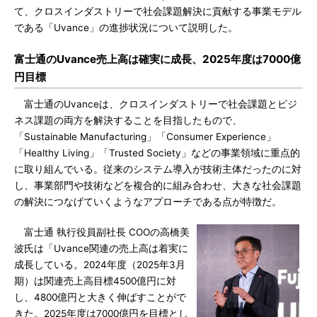
て、クロスインダストリーで社会課題解決に貢献する事業モデル
である「Uvance」の進捗状況について説明した。
富士通のUvance売上高は確実に成長、2025年度は7000億
円目標
富士通のUvanceは、クロスインダストリーで社会課題とビジ
ネス課題の両方を解決することを目指したもので、
「Sustainable Manufacturing」「Consumer Experience」
「Healthy Living」「Trusted Society」などの事業領域に重点的
に取り組んでいる。従来のシステム導入が技術主体だったのに対
し、事業部門や技術などを複合的に組み合わせ、大きな社会課題
の解決につなげていくようなアプローチである点が特徴だ。
富士通 執行役員副社長 COOの高橋美
波氏は「Uvance関連の売上高は着実に
成長している。2024年度（2025年3月
期）は関連売上高目標4500億円に対
し、4800億円と大きく伸ばすことがで
きた。2025年度は7000億円を目標とし