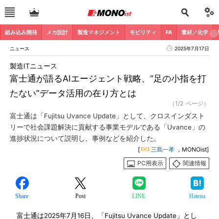
組み込み開発
メカ設計
製造マネジメント
モビリティ
FA
素材／化学
ニュース
2025年7月17日
製造ITニュース
富士通が語るAIエージェント戦略、“足の小指を打
たない”データ活用の在り方とは
（1/2 ページ）
富士通は「Fujitsu Uvance Update」として、クロスインダスト
リーで社会課題解決に貢献する事業モデルである「Uvance」の
進捗状況について説明し、事例などを紹介した。
[
三島一孝
，MONOist]
PC用表示
関連情報
Share
Post
LINE
Hatena
富士通は2025年7月16日、「Fujitsu Uvance Update」とし