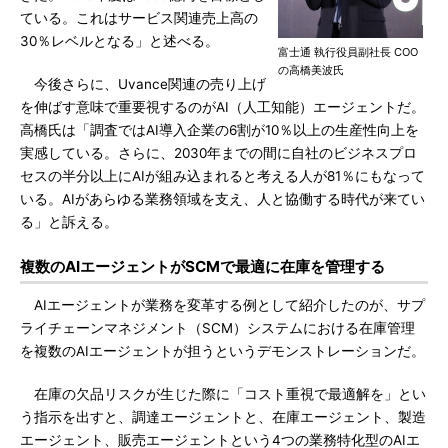
ている。これはサービス関連売上高の
30％レベルとなる」と述べる。
富士通 執行役員副社長 COO
の高橋美波氏
今後さらに、Uvance関連の売り上げ
を伸ばす意味で重要視するのがAI（人工知能）エージェントだ。
高橋氏は「調査ではAI導入企業の6割が10％以上の生産性向上を
実感している。さらに、2030年までの間に自社のビジネスプロ
セスの半分以上にAIが組み込まれると考える人が81％にもなって
いる。AIがあらゆる業務領域を支え、人と協働する時代が来てい
る」と訴える。
複数のAIエージェントがSCMで最適に在庫を管理する
AIエージェントが業務を変革する例として紹介したのが、サプ
ライチェーンマネジメント（SCM）システムにおける在庫管理
を複数のAIエージェントが担うというデモンストレーションだ。
在庫の欠品リスクが生じた際に「コスト重視で最適解を」とい
う指示を出すと、調達エージェントと、在庫エージェント、製造
エージェント、販売エージェントという4つの業務特化型のAIエ