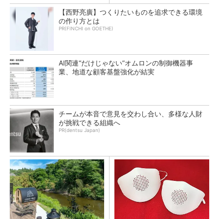
【西野亮廣】つくりたいものを追求できる環境
の作り方とは
PR(FINCHI on GOETHE)
AI関連“だけじゃない”オムロンの制御機器事
業、地道な顧客基盤強化が結実
チームが本音で意見を交わし合い、多様な人財
が挑戦できる組織へ
PR(dentsu Japan)