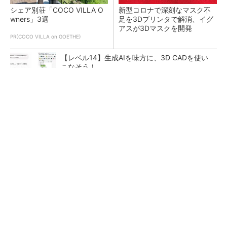
シェア別荘「COCO VILLA O
新型コロナで深刻なマスク不
wners」3選
足を3Dプリンタで解消、イグ
アスが3Dマスクを開発
PR(COCO VILLA on GOETHE)
【レベル14】生成AIを味方に、3D CADを使い
こなそう！
令和8年熊本地震による工場への影響まとめ
狭小な駐車場に、シャープがポールカメラ式製
品発表 市場シェア10％目指す