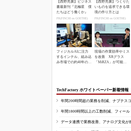
【西野亮廣】ビジネス
【西野亮廣】つくりた
書最新刊『北極星 僕
いものを追求できる環
たちはどう働くか』
境の作り方とは
PR(FINCHI on GOETHE)
PR(FINCHI on GOETHE)
フィジカルAIに注力
現場の作業効率やミス
するインテル、組み込
を改善 XRグラス
み市場での約40年の実
「MiRZA」が可能に
績を生かせるか
するピッキングDX
の...
TechFactory ホワイトペーパー新着情報
年間200時間超の業務を削減、ナブテス
年間1800時間以上の工数削減、フィー
データ連携で業務改善、アナログ文化が