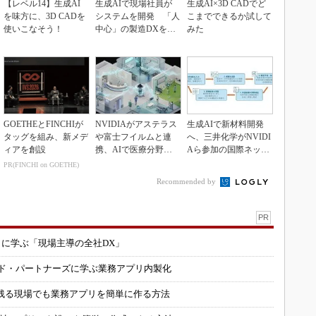
【レベル14】生成AI
生成AIで現場社員が
生成AI×3D CADでど
を味方に、3D CADを
システムを開発 「人
こまでできるか試して
使いこなそう！
中心」の製造DXを自
みた
走させた3社の方法
GOETHEとFINCHIが
NVIDIAがアステラス
生成AIで新材料開発
タッグを組み、新メデ
や富士フイルムと連
へ、三井化学がNVIDI
ィアを創設
携、AIで医療分野支
Aら参加の国際ネット
援へ
ワークに参画
PR(FINCHI on GOETHE)
Recommended by
PR
コに学ぶ「現場主導の全社DX」
ルド・パートナーズに学ぶ業務アプリ内製化
残る現場でも業務アプリを簡単に作る方法