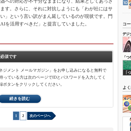
機器への対応が不十分なままになり、結果としてあっさ
ります。さらに、それに対抗しようにも「わが社にはサ
ない」という言い訳がまん延しているのが現状です。門
AIを活用すべきだ」と提言していました。
コー
デジ
必須です
「つ
ネジメント メールマガジン」をお申し込みになると無料で
持っている方は次のページでIDとパスワードを入力してく
録ボタンをクリックしてください。
よく
続きを読む
1
|
2
次のページへ