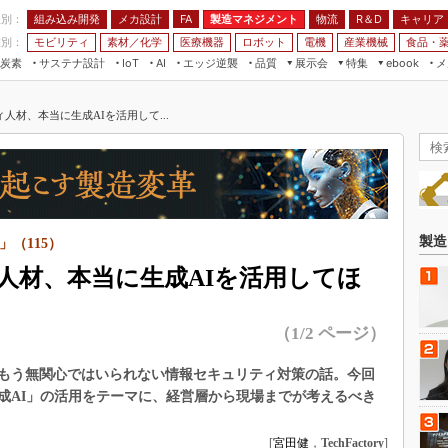
程別：
組み込み開発
メカ設計
製造マネジメント
物流
R＆D
キャリア
FA
業別：
モビリティ
素材／化学
医療機器
ロボット
電機
産業機械
食品・
炭素
サステナ設計
エッジ逆襲
品質
展示会
特集
メ
IoT
AI
ebook
伝承
組み込み開発
CEATEC
読者調査まとめ
編集後記
人材、本当に生成AIを活用して...
JIMTOF
保全
メカ設計
つながるクルマ
組込み/エッジ コンピューティング
ス
 AI
製造マネジメント
5G
展＆IoT/5Gソリューション展
VR／AR
FA
IIFES
モビリティ
フィールドサービス
国際ロボット展
素材／化学
FPGA
製造
（115）
ジャパンモビリティショー
組み込み画像技術
人材、本当に生成AIを活用してほ
TECHNO-FRONTIER
組み込みモデリング
人テク展
（1/2 ページ）
Windows Embedded
スマート工場EXPO
車載ソフト開発
もう無関心ではいられない情報セキュリティ対策の話。今回
EdgeTech+
ISO26262
成AI」の活用をテーマに、経営層から現場までが考えるべき
日本ものづくりワールド
無償設計ツール
AUTOMOTIVE WORLD
[
宮田健
，
TechFactory
]