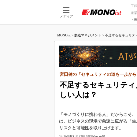
工
産
メディア
脱
つながる技術
AI×技術
MONOist
>
製造マネジメント
>
不足するセキュリティ
つながる工場
AI×設備
つながるサービ
Physical
宮田健の「セキュリティの道も一歩から」
不足するセキュリティ
しい人は？
「モノづくりに携わる人」だからこそ、
は、ビジネスの現場で急速に広がる「生
リスクと可能性を取り上げます。
2025年11月17日 07時00分 公開