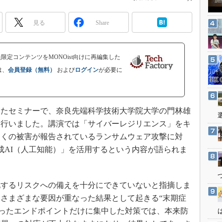
3Dプリンタ
産業オープンネット展
デジタルツインとCAE
見る
Share
S＆OP
インダストリー4.0
会員限定コンテンツをMONOist向けに再編集した
イノベーション
は、
会員登録（無料）
および
ログイン
が必要に
製造業ビッグデータ
メイドインジャパン
たセミナーで、奈良先端科学技術大学院大学の門林雄
植物工場
を行いました。講演では「サイバーレジリエンス」をキ
知財マネジメント
多くの被害が報告されているランサムウェア攻撃に対
海外生産
成AI（人工知能）」を活用するという内容が語られま
グローバル設計・開発
制御セキュリティ
するリスクへの備えを十分にできていないと指摘しま
新型コロナへの対応
さまざまな要因が重なった結果として起きる“末期症
いったエンドポイントだけに集中した対策では、本来防