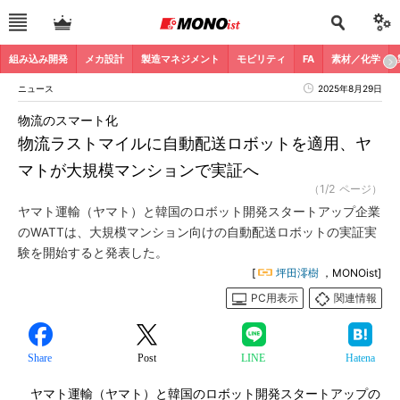
組み込み開発
メカ設計
製造マネジメント
モビリティ
FA
素材／化学
ニュース
2025年8月29日
物流のスマート化
物流ラストマイルに自動配送ロボットを適用、ヤ
マトが大規模マンションで実証へ
（1/2 ページ）
ヤマト運輸（ヤマト）と韓国のロボット開発スタートアップ企業
のWATTは、大規模マンション向けの自動配送ロボットの実証実
験を開始すると発表した。
[
坪田澪樹
，MONOist]
PC用表示
関連情報
Share
Post
LINE
Hatena
ヤマト運輸（ヤマト）と韓国のロボット開発スタートアップの