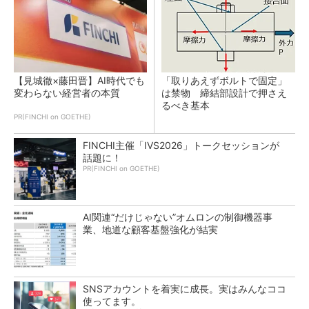
【見城徹×藤田晋】AI時代でも
「取りあえずボルトで固定」
変わらない経営者の本質
は禁物 締結部設計で押さえ
るべき基本
PR(FINCHI on GOETHE)
FINCHI主催「IVS2026」トークセッションが
話題に！
PR(FINCHI on GOETHE)
AI関連“だけじゃない”オムロンの制御機器事
業、地道な顧客基盤強化が結実
SNSアカウントを着実に成長。実はみんなココ
使ってます。