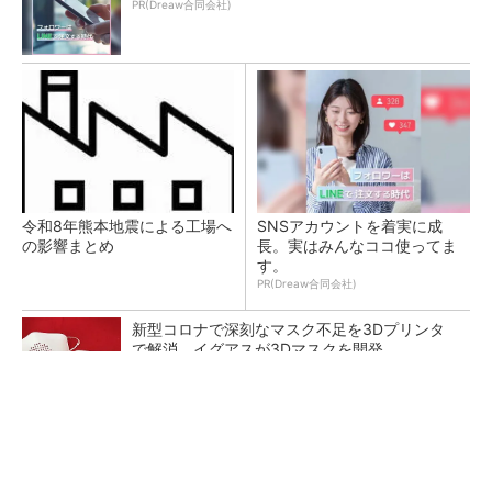
PR(Dreaw合同会社)
令和8年熊本地震による工場へ
SNSアカウントを着実に成
の影響まとめ
長。実はみんなココ使ってま
す。
PR(Dreaw合同会社)
新型コロナで深刻なマスク不足を3Dプリンタ
で解消、イグアスが3Dマスクを開発
【レベル14】生成AIを味方に、3D CADを使い
こなそう！