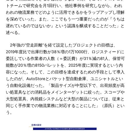
トチームで研究会を月1回行い、他社事例を研究しながら、われ
われの物流業務でどのように活用できるかをラップアップし理解
を深めていった。また、ここでもう一つ重要だったのが『うちは
遅れているのではないか』という認識を醸成することだった」と
述べる。
2年強の“空走距離”を経て設定したプロジェクトの目標は、
2019年度比で出庫行数が38％増の1万1000行、ロジスティードに
委託している作業者の人数（＝委託費）が31％減の81人、保管可
能数が20％増の8150パレットを、2025年度に実現するという内
容になった。そして、この目標を達成するための手段として導入
したのが、AutoStoreとバケット型自動倉庫、ユニシャトルとい
う自動化設備だった。「製品サイズが中型以下で、出荷頻度が高
い処置具などの消耗品をメインターゲットに絞った。スコープや
大型処置具、内視鏡システムなど大型の製品については、従来と
同じく手作業での物流業務に対応することにした」（原氏）とい
う。