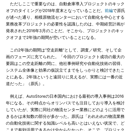
ただしここで重要なのは、自動倉庫導入プロジェクトのキック
オフのタイミングが2018年度末となっていることだ。
前編
で原氏
が述べた通り、相模原物流センターにおいて自動化を中心とする
業務改革プロジェクトの必要性を認識したのは、中期経営計画が
発表された2016年3月のことだ。そこから、プロジェクトのキッ
クオフまで2年強の期間が空いていることになる。
この2年強の期間は“空走距離”として、調査／研究、そして企
画のフェーズに充てられた。「今回のプロジェクト成功の最大の
要因はこの空走距離の間に、他社事例研究や自動化技術の習得、
システム全体像と効果の仮説立てまでをしっかりと検討できたこ
とにある。2年強というと遠回りに見えるが、実際には一番の近
道だった」（原氏）。
例えば、AutoStoreの日本国内における最初の導入事例は2016
年になる。その時点からオリンパスでも注目しており導入を検討
していたが、実際に同社の物流センター業務にどのように活用で
きるかは未知数の部分が多かった。原氏は「われわれの物流業務
の自動化技術に関する知識レベルも高いとはいえない状況で、ど
こまで有効活用できるかは分からなかった。そこで、プロジェク