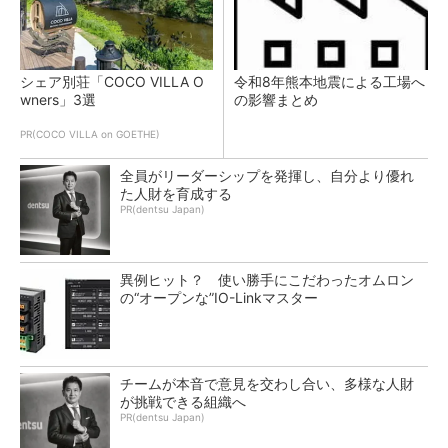
シェア別荘「COCO VILLA O
令和8年熊本地震による工場へ
wners」3選
の影響まとめ
PR(COCO VILLA on GOETHE)
全員がリーダーシップを発揮し、自分より優れ
た人財を育成する
PR(dentsu Japan)
異例ヒット？ 使い勝手にこだわったオムロン
の“オープンな”IO-Linkマスター
チームが本音で意見を交わし合い、多様な人財
が挑戦できる組織へ
PR(dentsu Japan)