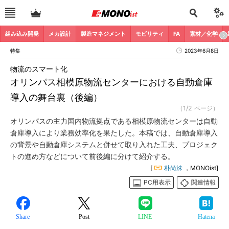
組み込み開発
メカ設計
製造マネジメント
モビリティ
FA
素材／化学
特集
2023年6月8日
物流のスマート化
オリンパス相模原物流センターにおける自動倉庫
導入の舞台裏（後編）
（1/2 ページ）
オリンパスの主力国内物流拠点である相模原物流センターは自動
倉庫導入により業務効率化を果たした。本稿では、自動倉庫導入
の背景や自動倉庫システムと併せて取り入れた工夫、プロジェク
トの進め方などについて前後編に分けて紹介する。
[
朴尚洙
，MONOist]
PC用表示
関連情報
Share
Post
LINE
Hatena