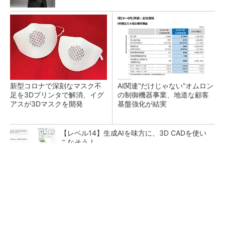
新型コロナで深刻なマスク不
AI関連“だけじゃない”オムロン
足を3Dプリンタで解消、イグ
の制御機器事業、地道な顧客
アスが3Dマスクを開発
基盤強化が結実
【レベル14】生成AIを味方に、3D CADを使い
こなそう！
全国の絶景ポイントにサウナ付きのシェア別荘
を展開
PR(COCO VILLA on GOETHE)