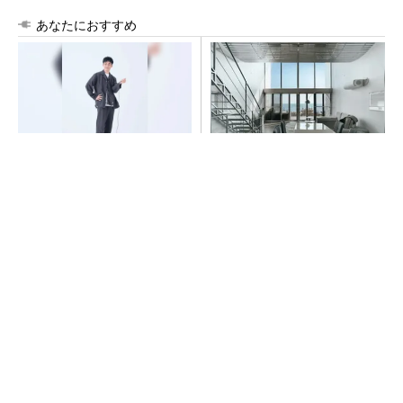
あなたにおすすめ
【西野亮廣】つくりたいもの
すべてが絶景、収益も得られ
を追求できる環境の作り方と
るその仕組みとは
は
PR(FINCHI on GOETHE)
PR(COCO VILLA on GOETHE)
「取りあえずボルトで固定」は禁物 締結部設
計で押さえるべき基本
【西野亮廣】つくりたいものを追求できる環境
の作り方とは
PR(FINCHI on GOETHE)