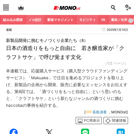
組み込み開発
メカ設計
製造マネジメント
モビリティ
FA
素材／化学
連載
2025年1月14日
新製品開発に挑むモノづくり企業たち（8）
日本の酒造りをもっと自由に 若き醸造家が「ク
ラフトサケ」で呼び覚ます文化
（1/3 ページ）
本連載では、応援購入サービス（購入型クラウドファンディング
サービス）「Makuake」で注目を集めるプロジェクトを取り上
げ、新製品の企画から開発、販売に必要なエッセンスをお伝えす
る。第8回では、「酒づくりをもっと自由に」という思いのも
と、「クラフトサケ」という新たなジャンルの酒づくりに挑む
haccobaの事例を紹介する。
[
長島清香
，MONOist]
PC用表示
関連情報