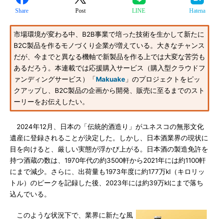
Share
Post
LINE
Hatena
市場環境が変わる中、B2B事業で培った技術を生かして新たに
B2C製品を作るモノづくり企業が増えている。大きなチャンス
だが、今までと異なる機軸で新製品を作る上では大変な苦労も
あるだろう。本連載では応援購入サービス（購入型クラウドフ
ァンディングサービス）「
Makuake
」のプロジェクトをピッ
クアップし、B2C製品の企画から開発、販売に至るまでのスト
ーリーをお伝えしたい。
2024年12月、日本の「伝統的酒造り」がユネスコの無形文化
遺産に登録されることが決定した。しかし、日本酒業界の現状に
目を向けると、厳しい実態が浮かび上がる。日本酒の製造免許を
持つ酒蔵の数は、1970年代の約3500軒から2021年には約1100軒
にまで減少。さらに、出荷量も1973年度に約177万kl（キロリッ
トル）のピークを記録した後、2023年には約39万klにまで落ち
込んでいる。
このような状況下で、業界に新たな風