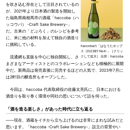
を吹き込む存在として注目されているの
が、2021年より日本酒の製造を開始し
た福島県南相馬市の酒蔵「haccoba（ハ
ッコウバ） -Craft Sake Brewery-」
だ。古来の「どぶろく」のレシピを参考
に、米に他の材料を加えて独自の酒造り
に挑戦している。
haccobaの「はなうたホップ
ス -2023BY No4-」［クリッ
クして拡大］ 出所：haccoba
流通網も直販を中心に独自開拓し、さ
まざまなアーティストとのコラボレーションなども積極的に展開
中だ。新商品は発売直後に完売するほどの人気で、2023年7月に
は2軒目の醸造所もオープンした。
今回は、haccoba 代表取締役の佐藤太亮氏に、日本における
酒造りを取り巻く環境や同社の思いについて話を伺った。
「酒を造る楽しさ」があった時代に立ち返る
――現在、酒蔵をイチから立ち上げるのは非常にまれな試みだと
思います。「haccoba -Craft Sake Brewery-」設立の背景やい