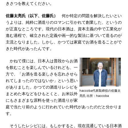
きさつを教えてください。
佐藤太亮氏（以下、佐藤氏）
何か特定の問題を解決したいとい
うよりは、純粋に酒造りのロマンに引かれて創業した、というの
が正直なところです。現代の日本酒は、資本主義の中で工業化が
進む過程で、確立された定義や画一的な製法に基づいて造るのが
主流となりました。しかし、かつては家庭でお酒を造ることがで
きた時代があったんです。
かねて僕には、日本人は普段からお酒
を飲むことを楽しんでいるけれども、一
方で、「お酒を造る楽しさを忘れさせら
れてしまったのではないか」という思い
がありました。かつての酒造りレシピを
haccoba代表取締役の佐藤太
まとめた本などをひもとくと、お米以外
亮氏 出所：haccoba
にもさまざまな原料を使った酒造りが家
庭で当たり前のように行われていた時代があったのだと分かりま
す。
そうしたレシピには、もしかすると、現在流通している日本酒