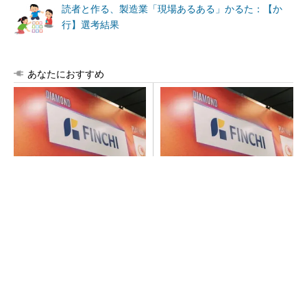
読者と作る、製造業「現場あるある」かるた：【か
行】選考結果
あなたにおすすめ
【見城徹×藤田晋】AI時代でも
FINCHI主催「IVS2026」トー
変わらない経営者の本質
クセッションが話題に！
PR(FINCHI on GOETHE)
PR(FINCHI on GOETHE)
「取りあえずボルトで固定」は禁物 締結部設
計で押さえるべき基本