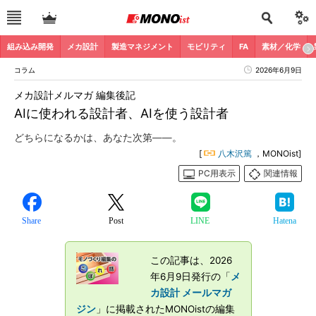
組み込み開発
メカ設計
製造マネジメント
モビリティ
FA
素材／化学
コラム
2026年6月9日
メカ設計メルマガ 編集後記
AIに使われる設計者、AIを使う設計者
どちらになるかは、あなた次第――。
[
八木沢篤
，MONOist]
PC用表示
関連情報
Share
Post
LINE
Hatena
この記事は、2026
年6月9日発行の「
メ
カ設計 メールマガ
ジン
」に掲載されたMONOistの編集