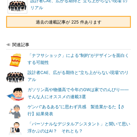
設計者CAE、広がる期待と“立ち上がらない現場”の
リアル
過去の連載記事が 225 件あります
関連記事
「ナフサショック」による“制約”がデザインを面白く
する可能性
設計者CAE、広がる期待と“立ち上がらない現場”のリ
アル
ガソリン高や物価高で今年のGWは家でのんびり――
そんな人にオススメの連載3選
ゲンバ“あるある”に思わず共感 製造業かるた【さ
行】結果発表
「パーソナルなデジタルアシスタント」と聞いて思い
浮かぶのはAI？ それとも？