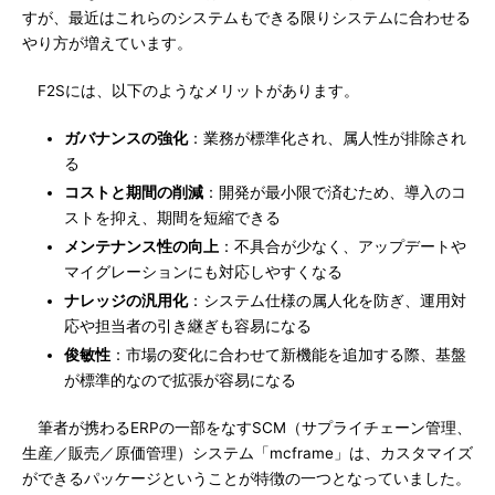
すが、最近はこれらのシステムもできる限りシステムに合わせる
やり方が増えています。
F2Sには、以下のようなメリットがあります。
ガバナンスの強化
：業務が標準化され、属人性が排除され
る
コストと期間の削減
：開発が最小限で済むため、導入のコ
ストを抑え、期間を短縮できる
メンテナンス性の向上
：不具合が少なく、アップデートや
マイグレーションにも対応しやすくなる
ナレッジの汎用化
：システム仕様の属人化を防ぎ、運用対
応や担当者の引き継ぎも容易になる
俊敏性
：市場の変化に合わせて新機能を追加する際、基盤
が標準的なので拡張が容易になる
筆者が携わるERPの一部をなすSCM（サプライチェーン管理、
生産／販売／原価管理）システム「mcframe」は、カスタマイズ
ができるパッケージということが特徴の一つとなっていました。