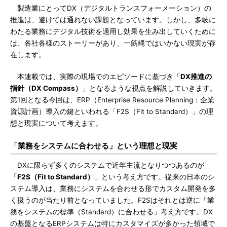
製造業にとってDX（デジタルトランスフォーメーション）の
推進は、避けては通れない課題となっています。しかし、多岐に
わたる業務にデジタル技術を適用し効果を生み出していくために
は、各社各様のストーリーがあり、一筋縄ではいかない現実が存
在します。
本連載では、実際の現場でのエピソードに基づき「
DX推進の
指針（DX Compass）
」となるような視点を解説していきます。
第1回となる今回は、ERP（Enterprise Resource Planning：企業
資源計画）導入の鍵といわれる「F2S（Fit to Standard）」の理
想と現実について考えます。
「業務をシステムに合わせる」という理想と現実
DXに限らず多くのシステムで近年主流となりつつあるのが
「
F2S（Fit to Standard）
」という考え方です。従来の日本のシ
ステム導入は、業務にシステムを合わせる形でカスタム開発を多
く扱うのが当たり前となっていました。F2Sはそれとは逆に「業
務をシステムの標準（Standard）に合わせる」考え方です。DX
の基盤となるERPシステムは特にカスタマイズが多かった領域で