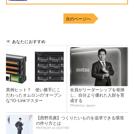
次のページへ
あなたにおすすめ
異例ヒット？ 使い勝手にこ
全員がリーダーシップを発揮
だわったオムロンの“オープン
し、自分より優れた人財を育
な”IO-Linkマスター
成する
PR(dentsu Japan)
【西野亮廣】つくりたいものを追求できる環境
の作り方とは
PR(FINCHI on GOETHE)