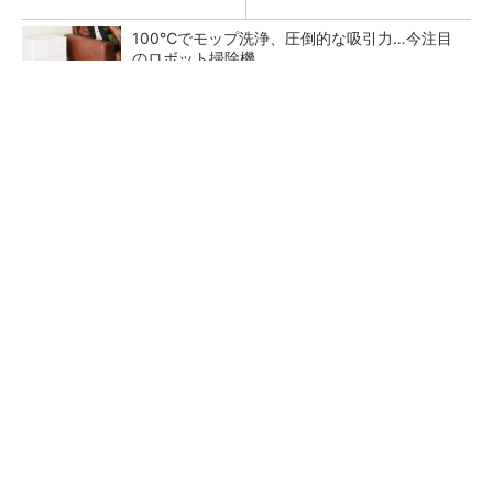
100℃でモップ洗浄、圧倒的な吸引力…今注目
のロボット掃除機
PR(Dreame)
【レベル14】生成AIを味方に、3D CADを使い
こなそう！
狭小な駐車場に、シャープがポールカメラ式製
品発表 市場シェア10％目指す