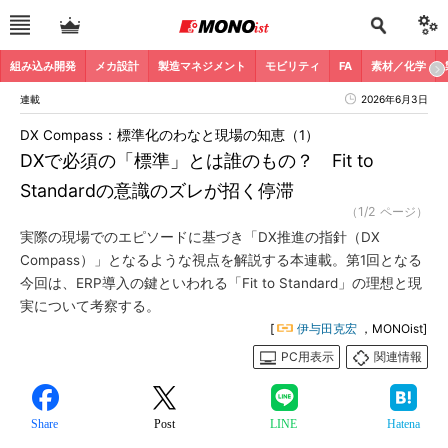
組み込み開発
メカ設計
製造マネジメント
モビリティ
FA
素材／化学
連載
2026年6月3日
DX Compass：標準化のわなと現場の知恵（1）
DXで必須の「標準」とは誰のもの？ Fit to
Standardの意識のズレが招く停滞
（1/2 ページ）
実際の現場でのエピソードに基づき「DX推進の指針（DX
Compass）」となるような視点を解説する本連載。第1回となる
今回は、ERP導入の鍵といわれる「Fit to Standard」の理想と現
実について考察する。
[
伊与田克宏
，MONOist]
PC用表示
関連情報
Share
Post
LINE
Hatena