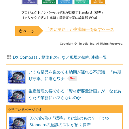
プロジェクトメンバーそれぞれが目指すStandard（標準）
［クリックで拡大］出所：筆者案を基に編集部で作成
「強い制約」が意識統一を促すケース
Copyright © ITmedia, Inc. All Rights Reserved.
DX Compass：標準化のわなと現場の知恵 連載一覧
いくら部品を集めても納期が遅れる不思議、「納期
順守率」に潜むワナ
生産管理の要である「資材所要量計画」が、なぜあ
なたの業務にハマらないのか
DXで必須の「標準」とは誰のもの？ Fit to
Standardの意識のズレが招く停滞