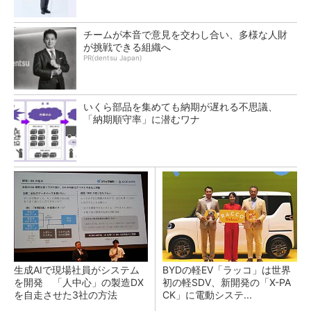
チームが本音で意見を交わし合い、多様な人財
が挑戦できる組織へ
PR(dentsu Japan)
いくら部品を集めても納期が遅れる不思議、
「納期順守率」に潜むワナ
生成AIで現場社員がシステム
BYDの軽EV「ラッコ」は世界
を開発 「人中心」の製造DX
初の軽SDV、新開発の「X-PA
を自走させた3社の方法
CK」に電動システ...