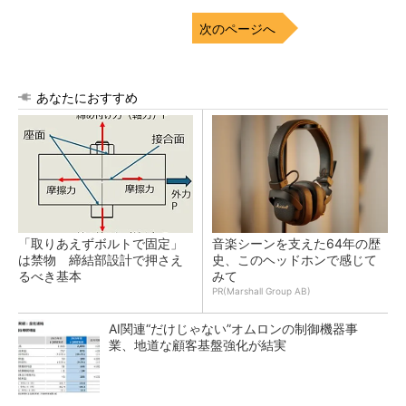
次のページへ
あなたにおすすめ
「取りあえずボルトで固定」
音楽シーンを支えた64年の歴
は禁物 締結部設計で押さえ
史、このヘッドホンで感じて
るべき基本
みて
PR(Marshall Group AB)
AI関連“だけじゃない”オムロンの制御機器事
業、地道な顧客基盤強化が結実