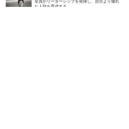
全員がリーダーシップを発揮し、自分より優れ
た人財を育成する
PR(dentsu Japan)
【レベル14】生成AIを味方に、3D CADを使い
こなそう！
狭小な駐車場に、シャープがポールカメラ式製
品発表 市場シェア10％目指す
チームが本音で意見を交わし
ルネサスが高崎工場を閉鎖