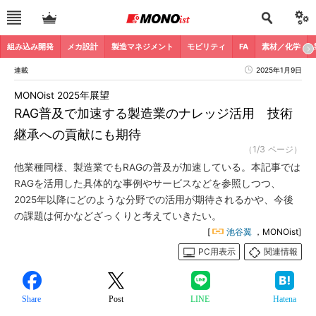
組み込み開発
メカ設計
製造マネジメント
モビリティ
FA
素材／化学
連載
2025年1月9日
MONOist 2025年展望
RAG普及で加速する製造業のナレッジ活用 技術
継承への貢献にも期待
（1/3 ページ）
他業種同様、製造業でもRAGの普及が加速している。本記事では
RAGを活用した具体的な事例やサービスなどを参照しつつ、
2025年以降にどのような分野での活用が期待されるかや、今後
の課題は何かなどざっくりと考えていきたい。
[
池谷翼
，MONOist]
PC用表示
関連情報
Share
Post
LINE
Hatena