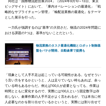
同社は「国際物流総合展2024」（2024年9月10～13日、東京
ビッグサイト）において、「庫内オペレーションの最適化」「戦
略的なサプライチェーン管理」「輸配送業務の最適化」をテーマ
とした展示を行った。
一力氏が強調するのは“基準”の大切さだ。物流の2024年問題に
おける課題の1つは、基準がないことだという。
物流業務のタスク最適化機能とロボット制御基
盤をパナが開発、自動倉庫で提携も
「現象として人手不足は起こっている可能性がある。なぜそうい
う言い方をするかというと、人は足りていない時もあれば、余っ
ている時もあるからだ。例えば100人が必要となっても、作業は
時間とともに変化するので、実際には100人という固定数字は存
在しない。倉庫作業の人手不足がよく言われるが、では本当に何
人必要なのかを割り出せているかというと、実際には割り出せて