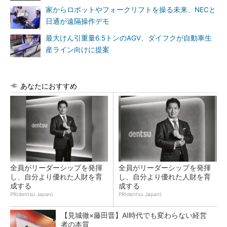
家からロボットやフォークリフトを操る未来、NECと
日通が遠隔操作デモ
最大けん引重量6.5トンのAGV、ダイフクが自動車生
産ライン向けに提案
あなたにおすすめ
全員がリーダーシップを発揮
全員がリーダーシップを発揮
し、自分より優れた人財を育
し、自分より優れた人財を育
成する
成する
PR(dentsu Japan)
PR(dentsu Japan)
【見城徹×藤田晋】AI時代でも変わらない経営
者の本質