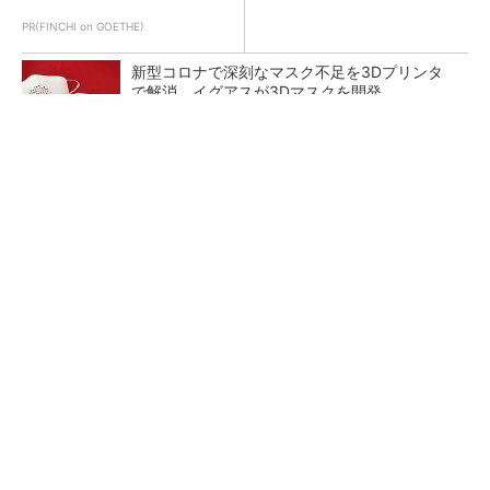
PR(FINCHI on GOETHE)
新型コロナで深刻なマスク不足を3Dプリンタ
で解消、イグアスが3Dマスクを開発
【レベル14】生成AIを味方に、3D CADを使い
こなそう！
狭小な駐車場に、シャープがポールカメラ式製
品発表 市場シェア10％目指す