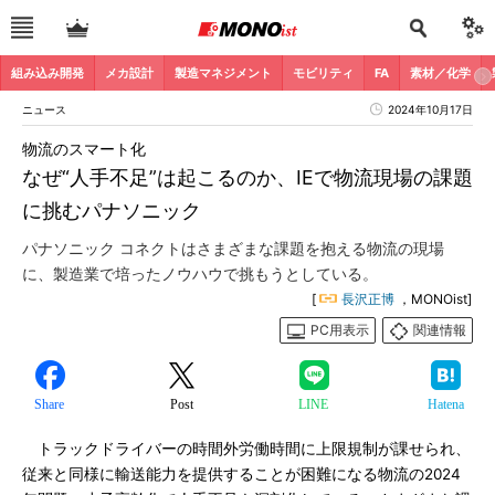
組み込み開発
メカ設計
製造マネジメント
モビリティ
FA
素材／化学
ニュース
2024年10月17日
物流のスマート化
なぜ“人手不足”は起こるのか、IEで物流現場の課題
に挑むパナソニック
パナソニック コネクトはさまざまな課題を抱える物流の現場
に、製造業で培ったノウハウで挑もうとしている。
[
長沢正博
，MONOist]
PC用表示
関連情報
Share
Post
LINE
Hatena
トラックドライバーの時間外労働時間に上限規制が課せられ、
従来と同様に輸送能力を提供することが困難になる物流の2024