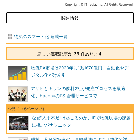
Copyright © ITmedia, Inc. All Rights Reserved.
関連情報
物流のスマート化 連載一覧
新しい連載記事が 35 件あります
物流DX市場は2030年に1兆1670億円、自動化やデ
ジタル化がけん引
アサヒとキリンの飲料2社が発注プロセスを最適
化、HacobuのPSI管理サービスで
なぜ“人手不足”は起こるのか、IEで物流現場の課題
に挑むパナソニック
機械工具業界特有の五月雨受注には半自動化で対