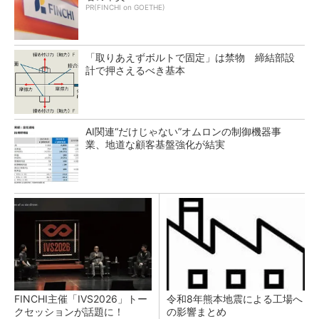
PR(FINCHI on GOETHE)
「取りあえずボルトで固定」は禁物 締結部設
計で押さえるべき基本
AI関連“だけじゃない”オムロンの制御機器事
業、地道な顧客基盤強化が結実
FINCHI主催「IVS2026」トー
令和8年熊本地震による工場へ
クセッションが話題に！
の影響まとめ