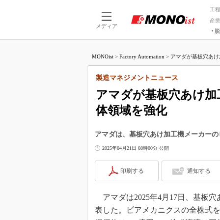
工
産
メディア
脱
つながる技術
AI×技術
MONOist
>
Factory Automation
>
アマダが基板穴あけ
つながる工場
AI×設備
つながるサービ
Physical
製造マネジメントニュース
アマダが基板穴あけ加
体領域を強化
アマダは、基板穴あけ加工機メーカーの
2025年04月21日 08時00分 公開
印刷する
通知する
アマダは2025年4月17日、基
表した。ビアメカニクスの全株式