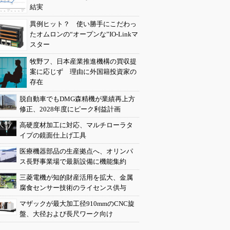
結実
異例ヒット？ 使い勝手にこだわっ
たオムロンの“オープンな”IO-Linkマ
スター
牧野フ、日本産業推進機構の買収提
案に応じず 理由に外国籍投資家の
存在
脱自動車でもDMG森精機が業績再上方
修正、2028年度にピーク利益計画
高硬度材加工に対応、マルチローラタ
イプの鏡面仕上げ工具
医療機器部品の生産拠点へ、オリンパ
ス長野事業場で最新設備に機能集約
三菱電機が知的財産活用を拡大、金属
腐食センサー技術のライセンス供与
マザックが最大加工径910mmのCNC旋
盤、大径および長尺ワーク向け