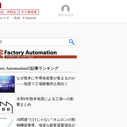
薬品・衣料品
中小製造業
マイページ
ルマガ
告知
Special
tory Automationの記事ランキング
なぜ熊本に半導体産業が集まるのか
――地震で工場稼働停止相次ぐ
令和8年熊本地震による工場への影
響まとめ
AI関連“だけじゃない”オムロンの制
御機器事業、地道な顧客基盤強化が