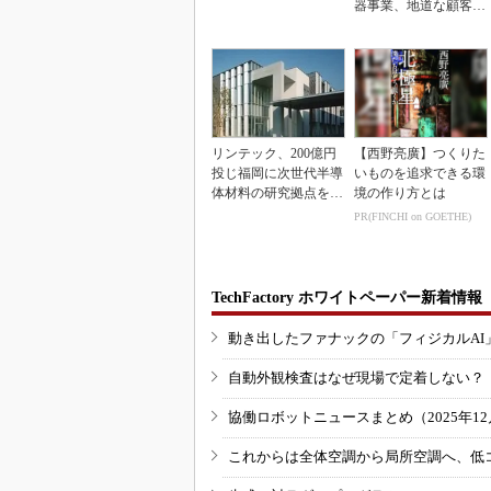
器事業、地道な顧客基
盤強化が結実
リンテック、200億円
【西野亮廣】つくりた
投じ福岡に次世代半導
いものを追求できる環
体材料の研究拠点を開
境の作り方とは
設
PR(FINCHI on GOETHE)
TechFactory ホワイトペーパー新着情報
動き出したファナックの「フィジカルAI
自動外観検査はなぜ現場で定着しない？
協働ロボットニュースまとめ（2025年12月
これからは全体空調から局所空調へ、低