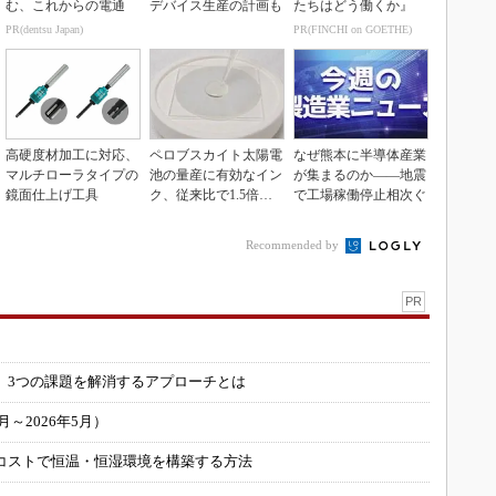
む、これからの電通
デバイス生産の計画も
たちはどう働くか』
PR(dentsu Japan)
PR(FINCHI on GOETHE)
高硬度材加工に対応、
ペロブスカイト太陽電
なぜ熊本に半導体産業
マルチローラタイプの
池の量産に有効なイン
が集まるのか――地震
鏡面仕上げ工具
ク、従来比で1.5倍の
で工場稼働停止相次ぐ
性能向上
Recommended by
PR
」
 3つの課題を解消するアプローチとは
～2026年5月）
コストで恒温・恒湿環境を構築する方法