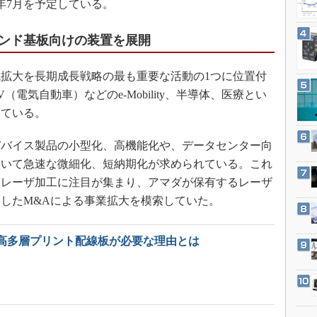
年7月を予定している。
3Dプリンタ
産業オープンネット展
デジタルツインとCAE
ンド基板向けの装置を展開
S＆OP
インダストリー4.0
拡大を長期成長戦略の最も重要な活動の1つに位置付
イノベーション
電気自動車）などのe-Mobility、半導体、医療とい
している。
製造業ビッグデータ
メイドインジャパン
バイス製品の小型化、高機能化や、データセンター向
植物工場
おいて急速な微細化、短納期化が求められている。これ
知財マネジメント
なレーザ加工に注目が集まり、アマダが保有するレーザ
したM&Aによる事業拡大を模索していた。
海外生産
グローバル設計・開発
高多層プリント配線板が必要な理由とは
制御セキュリティ
新型コロナへの対応