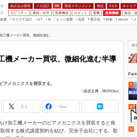
程別：
組み込み開発
メカ設計
製造マネジメント
物流
R＆D
キャリア
FA
業別：
モビリティ
素材／化学
医療機器
ロボット
電機
産業機械
食品・
炭素
サステナ設計
エッジ逆襲
品質
展示会
特集
メ
IoT
AI
ebook
伝承
組み込み開発
CEATEC
読者調査まとめ
編集後記
加工機メーカー買収、微細化進む...
JIMTOF
保全
メカ設計
つながるクルマ
組込み/エッジ コンピューティング
ス
 AI
製造マネジメント
5G
展＆IoT/5Gソリューション展
VR／AR
FA
工機メーカー買収、微細化進む半導
IIFES
モビリティ
フィールドサービス
国際ロボット展
素材／化学
FPGA
Fac
ジャパンモビリティショー
組み込み画像技術
ビアメカニクスを買収する。
TECHNO-FRONTIER
[
長沢正博
，
MONOist
]
組み込みモデリング
人テク展
Windows Embedded
スマート工場EXPO
見る
Share
車載ソフト開発
EdgeTech+
ISO26262
板穴あけ加工機メーカーのビアメカニクスを買収すると発
日本ものづくりワールド
無償設計ツール
を取得する株式譲渡契約を結び、完全子会社にする。取
AUTOMOTIVE WORLD