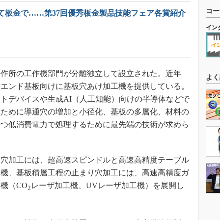
コー
て板金で……第37回優秀板金製品技能フェア各賞紹介
イン
製作所の工作機部門が分離独立して設立された。近年
よく
イエンド基板向けに基板穴あけ加工機を提供している。
トデバイスや生成AI（人工知能）向けの半導体などで
るために導通穴の増加と小径化、基板の多層化、材料の
かつ低消費電力で処理するために最先端の技術が求めら
穴加工には、超高速スピンドルと高速高精度テーブル
け機、基板積層工程の止まり穴加工には、高速高精度ガ
機（CO
レーザ加工機、UVレーザ加工機）を展開し
2