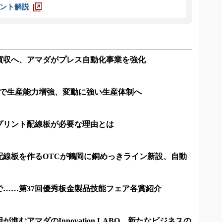
ント解説
買収へ、アマダがプレス自動化事業を強化
速で生産能力増強、変動に強い生産体制へ
プリント配線板が必要な理由とは
配線板を作るOTCが鶴岡に銅めっきライン新設、自動
で……第37回優秀板金製品技能フェア各賞紹介
進むアマダのInnovation LABO、新たなビジネスの