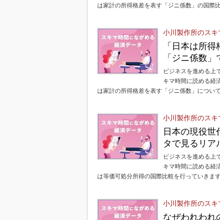
は家計の所得格差を表す「ジニ係数」の国際
小川製作所のスキ
「日本は所得
「ジニ係数」
ビジネスを進める上
キマ時間に読める経
は家計の所得格差を表す「ジニ係数」につい
小川製作所のスキ
日本の現役世
タで見るリア
ビジネスを進める上
キマ時間に読める経
は等価可処分所得の国際比較を行っていきま
小川製作所のスキ
なぜわれわれ