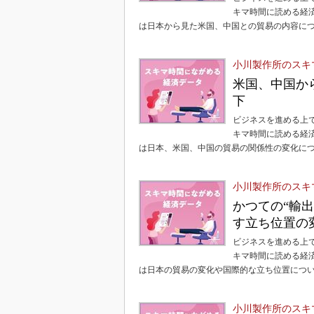
キマ時間に読める経
は日本から見た米国、中国との貿易の内容に
小川製作所のスキ
米国、中国か
下
ビジネスを進める上
キマ時間に読める経
は日本、米国、中国の貿易の関係性の変化に
小川製作所のスキ
かつての“輸
す立ち位置の
ビジネスを進める上
キマ時間に読める経
は日本の貿易の変化や国際的な立ち位置につ
小川製作所のスキ