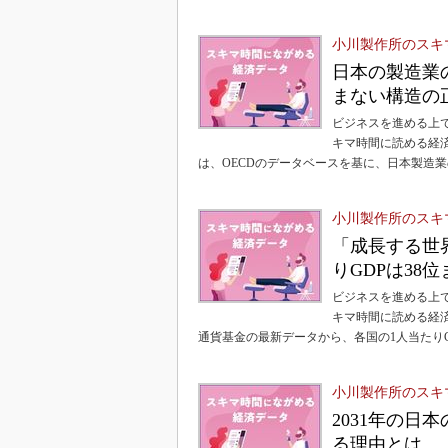
小川製作所のスキ
日本の製造業
まない構造の
ビジネスを進める上
キマ時間に読める経
は、OECDのデータベースを基に、日本製造
小川製作所のスキ
「成長する世
りGDPは38
ビジネスを進める上
キマ時間に読める経
通貨基金の最新データから、各国の1人当たり
小川製作所のスキ
2031年の日
る理由とは