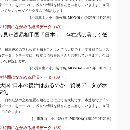
済データ」をテーマに、役立つ情報を皆さんと共有していきます。今回
ついてサンキーダイヤグラムで解説します。
[小川真由／小川製作所,
MONOist
]
(
2025年11月25日
)
マ時間にながめる経済データ（40）：
ら見た貿易相手国「日本」 存在感は著しく低
で、日本経済の立ち位置を知ることはとても大切です。本連載では「ス
済データ」をテーマに、役立つ情報を皆さんと共有していきます。今回
ついて解説します。
[小川真由／小川製作所,
MONOist
]
(
2025年10月21日
)
マ時間にながめる経済データ（39）：
出大国”日本の復活はあるのか 貿易データが示
変化
で、日本経済の立ち位置を知ることはとても大切です。本連載では「ス
済データ」をテーマに、役立つ情報を皆さんと共有していきます。今回
いて紹介します。
[小川真由／小川製作所,
MONOist
]
(
2025年9月25日
)
マ時間にながめる経済データ（38）：