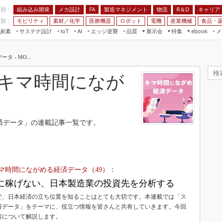
程別：
組み込み開発
メカ設計
製造マネジメント
物流
R＆D
キャリア
FA
業別：
モビリティ
素材／化学
医療機器
ロボット
電機
産業機械
食品・
炭素
サステナ設計
エッジ逆襲
品質
展示会
特集
メ
IoT
AI
ebook
伝承
組み込み開発
CEATEC
読者調査まとめ
編集後記
- MO...
JIMTOF
保全
メカ設計
つながるクルマ
組込み/エッジ コンピューティング
ス
 AI
製造マネジメント
5G
キマ時間になが
展＆IoT/5Gソリューション展
VR／AR
FA
IIFES
モビリティ
フィールドサービス
国際ロボット展
素材／化学
FPGA
済データ」の連載記事一覧です。
ジャパンモビリティショー
組み込み画像技術
TECHNO-FRONTIER
組み込みモデリング
人テク展
Windows Embedded
マ時間にながめる経済データ（49）：
スマート工場EXPO
車載ソフト開発
に稼げない、日本製造業の投資先を分析する
EdgeTech+
ISO26262
で、日本経済の立ち位置を知ることはとても大切です。本連載では「ス
日本ものづくりワールド
済データ」をテーマに、役立つ情報を皆さんと共有していきます。今回
無償設計ツール
容について解説します。
AUTOMOTIVE WORLD