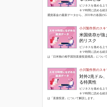
ビジネスを進める上
キマ時間に読める経
通貨基金の最新データから、2031年の各国の
小川製作所のスキ
米国依存が強
的リスク
ビジネスを進める上
キマ時間に読める経
は「日米独の相手国別直接投資残高」につい
小川製作所のスキ
対外2兆ドル
る特異性
ビジネスを進める上
キマ時間に読める経
は「直接投資」について解説します。