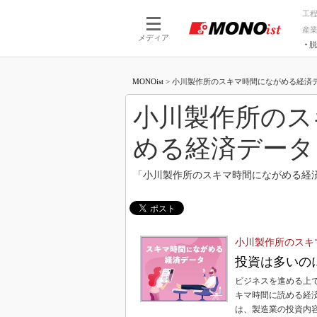
工
産
メディア
脱
つながる技術
AI×技術
MONOist
>
小川製作所のスキマ時間にながめる経済データ 
つながる工場
AI×設備
つながるサービ
Physical
小川製作所のス
める経済データ
「小川製作所のスキマ時間にながめる経
小川製作所のスキ
投資は多いの
ビジネスを進める上
キマ時間に読める経
は、製造業の投資内