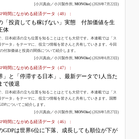
3Dプリンタ
[小川真由／小川製作所,
MONOist
]
(
2026年7月22日
)
産業オープンネット展
デジタルツインとCAE
マ時間にながめる経済データ（48）：
S＆OP
の「投資しても稼げない」実態 付加価値を生
正体
インダストリー4.0
で、日本経済の立ち位置を知ることはとても大切です。本連載では「ス
イノベーション
済データ」をテーマに、役立つ情報を皆さんと共有していきます。今回
製造業ビッグデータ
業の付加価値と投資の関係について紹介します。
[小川真由／小川製作所,
MONOist
]
(
2026年6月23日
)
メイドインジャパン
マ時間にながめる経済データ（47）：
植物工場
界」と「停滞する日本」、最新データで1人当た
知財マネジメント
位まで後退
海外生産
で、日本経済の立ち位置を知ることはとても大切です。本連載では「ス
グローバル設計・開発
済データ」をテーマに、役立つ情報を皆さんと共有していきます。国際
GDPについてご紹介します。
制御セキュリティ
[小川真由／小川製作所,
MONOist
]
(
2026年5月27日
)
新型コロナへの対応
マ時間にながめる経済データ（46）：
本のGDPは世界6位に下落、成長しても順位が下が