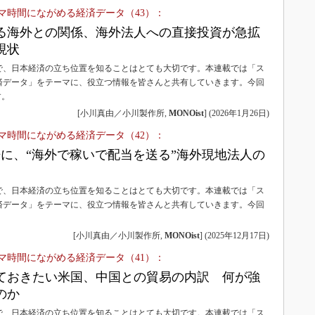
マ時間にながめる経済データ（43）：
る海外との関係、海外法人への直接投資が急拡
現状
で、日本経済の立ち位置を知ることはとても大切です。本連載では「ス
済データ」をテーマに、役立つ情報を皆さんと共有していきます。今回
す。
[小川真由／小川製作所,
MONOist
]
(
2026年1月26日
)
マ時間にながめる経済データ（42）：
倍に、“海外で稼いで配当を送る”海外現地法人の
で、日本経済の立ち位置を知ることはとても大切です。本連載では「ス
済データ」をテーマに、役立つ情報を皆さんと共有していきます。今回
[小川真由／小川製作所,
MONOist
]
(
2025年12月17日
)
マ時間にながめる経済データ（41）：
ておきたい米国、中国との貿易の内訳 何が強
のか
で、日本経済の立ち位置を知ることはとても大切です。本連載では「ス