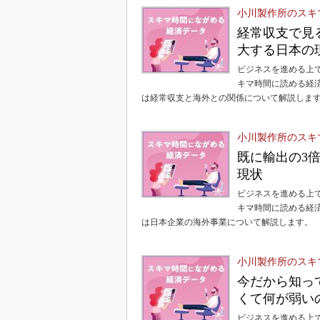
小川製作所のスキ
経常収支で見
大する日本の
ビジネスを進める上
キマ時間に読める経
は経常収支と海外との関係について解説しま
小川製作所のスキ
既に輸出の3
現状
ビジネスを進める上
キマ時間に読める経
は日本企業の海外事業について解説します。
小川製作所のスキ
今だから知っ
くて何が弱い
ビジネスを進める上