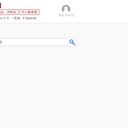
薬品・衣料品
中小製造業
マイページ
ルマガ
告知
Special