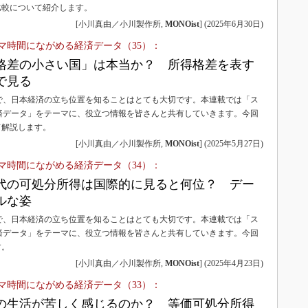
比較について紹介します。
[小川真由／小川製作所,
MONOist
]
(
2025年6月30日
)
マ時間にながめる経済データ（35）：
格差の小さい国」は本当か？ 所得格差を表す
で見る
で、日本経済の立ち位置を知ることはとても大切です。本連載では「ス
済データ」をテーマに、役立つ情報を皆さんと共有していきます。今回
て解説します。
[小川真由／小川製作所,
MONOist
]
(
2025年5月27日
)
マ時間にながめる経済データ（34）：
代の可処分所得は国際的に見ると何位？ デー
ルな姿
で、日本経済の立ち位置を知ることはとても大切です。本連載では「ス
済データ」をテーマに、役立つ情報を皆さんと共有していきます。今回
す。
[小川真由／小川製作所,
MONOist
]
(
2025年4月23日
)
マ時間にながめる経済データ（33）：
の生活が苦しく感じるのか？ 等価可処分所得