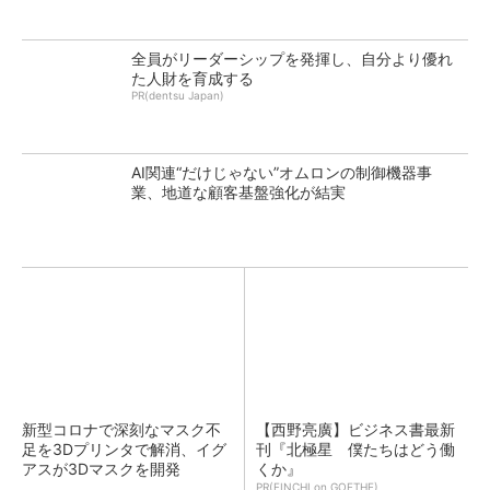
全員がリーダーシップを発揮し、自分より優れ
た人財を育成する
PR(dentsu Japan)
AI関連“だけじゃない”オムロンの制御機器事
業、地道な顧客基盤強化が結実
新型コロナで深刻なマスク不
【西野亮廣】ビジネス書最新
足を3Dプリンタで解消、イグ
刊『北極星 僕たちはどう働
アスが3Dマスクを開発
くか』
PR(FINCHI on GOETHE)