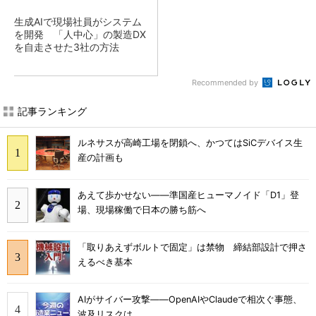
生成AIで現場社員がシステム
を開発 「人中心」の製造DX
を自走させた3社の方法
Recommended by
記事ランキング
ルネサスが高崎工場を閉鎖へ、かつてはSiCデバイス生
産の計画も
あえて歩かせない――準国産ヒューマノイド「D1」登
場、現場稼働で日本の勝ち筋へ
「取りあえずボルトで固定」は禁物 締結部設計で押さ
えるべき基本
AIがサイバー攻撃――OpenAIやClaudeで相次ぐ事態、
波及リスクは