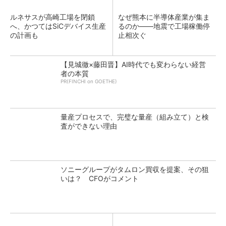
ルネサスが高崎工場を閉鎖
なぜ熊本に半導体産業が集ま
へ、かつてはSiCデバイス生産
るのか――地震で工場稼働停
の計画も
止相次ぐ
【見城徹×藤田晋】AI時代でも変わらない経営
者の本質
PR(FINCHI on GOETHE)
量産プロセスで、完璧な量産（組み立て）と検
査ができない理由
ソニーグループがタムロン買収を提案、その狙
いは？ CFOがコメント