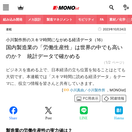
組み込み開発
メカ設計
製造マネジメント
モビリティ
FA
素材／化学
連載
2023年10月24日
小川製作所のスキマ時間にながめる経済データ（16）
国内製造業の「労働生産性」は世界の中でも高い
のか？ 統計データで確かめる
（1/2 ページ）
ビジネスを進める上で、日本経済の立ち位置を知ることはとても
大切です。本連載では「スキマ時間に読める経済データ」をテー
マに、役立つ情報を皆さんと共有していきます。
[
小川真由／小川製作所
，MONOist]
PC用表示
関連情報
Share
Post
LINE
Hatena
製造業の労働生産性の実力値は？