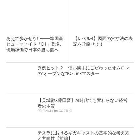
あえて歩かせない――準国産
【レベル4】図面の穴寸法の表
ヒューマノイド「D1」登場、
記を攻略せよ！
現場稼働で日本の勝ち筋へ
異例ヒット？ 使い勝手にこだわったオムロン
の“オープンな”IO-Linkマスター
【見城徹×藤田晋】AI時代でも変わらない経営
者の本質
PR(FINCHI on GOETHE)
テスラにおけるギガキャストの基本的な考え方
と方向性【前編】