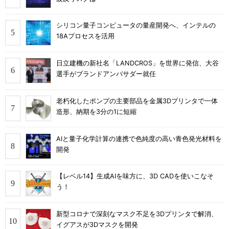
シリコン量子コンピュータの量産開発へ、インテルの
18Aプロセスを活用
日立建機の新社名「LANDCROS」を世界に発信、大谷
選手がブランドアンバサダー就任
老朽化したポンプの主要部品を金属3Dプリンタで一体
造形、納期を3分の1に短縮
AIと量子化学計算の連携で色純度の高い青色発光材料を
開発
【レベル14】生成AIを味方に、3D CADを使いこなそ
う！
新型コロナで深刻なマスク不足を3Dプリンタで解消、
イグアスが3Dマスクを開発