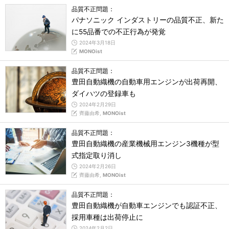
品質不正問題：
パナソニック インダストリーの品質不正、新た
に55品番での不正行為が発覚
2024年3月18日
MONOist
品質不正問題：
豊田自動織機の自動車用エンジンが出荷再開、
ダイハツの登録車も
2024年2月29日
齊藤由希,
MONOist
品質不正問題：
豊田自動織機の産業機械用エンジン3機種が型
式指定取り消し
2024年2月26日
齊藤由希,
MONOist
品質不正問題：
豊田自動織機が自動車エンジンでも認証不正、
採用車種は出荷停止に
2024年2月2日