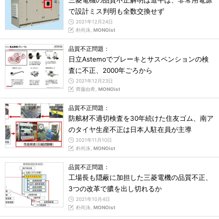
三菱電機の品質不正解明は道半ば、非常用電源
で設計ミス判明も全数交換せず
2021年12月24日
朴尚洙,
MONOist
品質不正問題：
日立Astemoでブレーキとサスペンションの検
査に不正、2000年ごろから
2021年12月23日
齊藤由希,
MONOist
品質不正問題：
防舷材不適切検査を30年続けた住友ゴム、南ア
のタイヤ生産不正は日本人駐在員が主導
2021年11月10日
朴尚洙,
MONOist
品質不正問題：
工場長も隠蔽に加担した三菱電機の品質不正、
3つの改革で膿を出し切れるか
2021年10月4日
朴尚洙,
MONOist