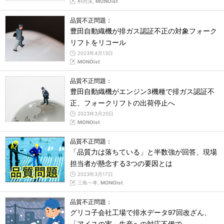
朴尚洙,
MONOist
品質不正問題：
豊田自動織機が排ガス認証不正の対象フォーク
リフトをリコール
2023年4月13日
MONOist
品質不正問題：
豊田自動織機がエンジン3機種で排ガス認証不
正、フォークリフトの出荷停止へ
2023年3月20日
MONOist
品質不正問題：
「品質力は落ちている」と半数強が回答、現場
担当者が懸念する3つの要因とは
2023年3月17日
三島一孝,
MONOist
品質不正問題：
グリコ子会社工場で排水データ97回改ざん、