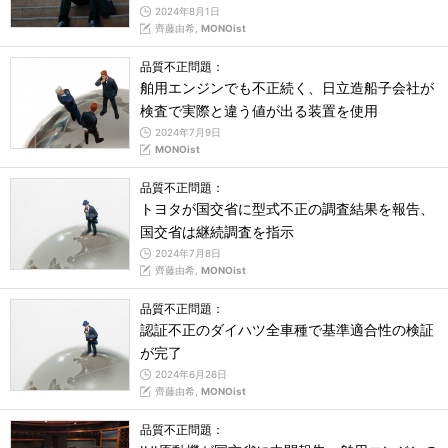
2024年8月1日
齊藤由希,
MONOist
品質不正問題：
舶用エンジンでも不正続く、日立造船子会社が
検査で実際と違う値が出る装置を使用
2024年7月9日
MONOist
品質不正問題：
トヨタが国交省に型式不正の調査結果を報告、
国交省は継続調査を指示
2024年7月8日
齊藤由希,
MONOist
品質不正問題：
認証不正のダイハツ全車種で基準適合性の検証
が完了
2024年6月26日
齊藤由希,
MONOist
品質不正問題：