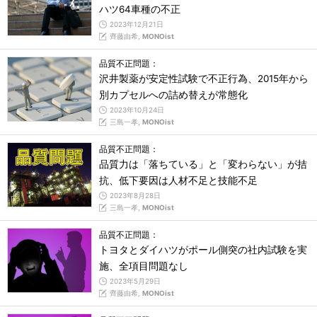
ハツ64車種の不正
2023年12月21日
齊藤由希,
MONOist
品質不正問題：
沢井製薬が安定性試験で不正行為、2015年から
別カプセルへの詰め替えが常態化
2023年10月24日
三島一孝,
MONOist
品質不正問題：
品質力は「落ちている」と「変わらない」が拮
抗、低下要因は人材不足と技能不足
2023年8月28日
三島一孝,
MONOist
品質不正問題：
トヨタとダイハツがポール側突の社内試験を実
施、全項目問題なし
2023年5月29日
齊藤由希,
MONOist