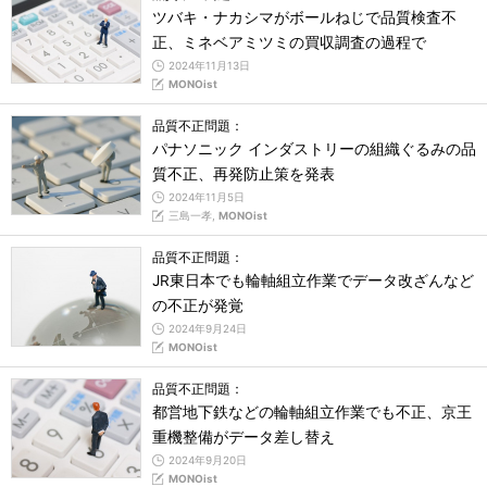
ツバキ・ナカシマがボールねじで品質検査不
正、ミネベアミツミの買収調査の過程で
2024年11月13日
MONOist
品質不正問題：
パナソニック インダストリーの組織ぐるみの品
質不正、再発防止策を発表
2024年11月5日
三島一孝,
MONOist
品質不正問題：
JR東日本でも輪軸組立作業でデータ改ざんなど
の不正が発覚
2024年9月24日
MONOist
品質不正問題：
都営地下鉄などの輪軸組立作業でも不正、京王
重機整備がデータ差し替え
2024年9月20日
MONOist