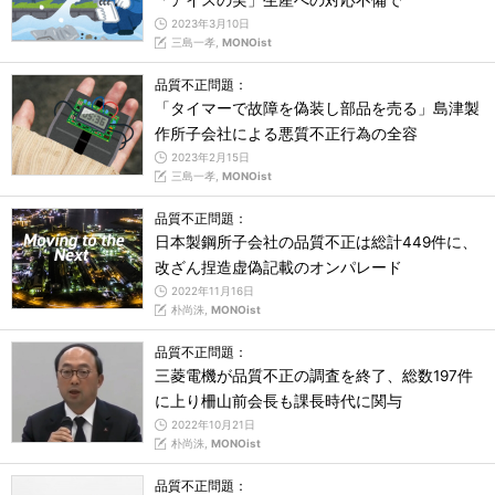
「アイスの実」生産への対応不備で
2023年3月10日
三島一孝,
MONOist
品質不正問題：
「タイマーで故障を偽装し部品を売る」島津製
作所子会社による悪質不正行為の全容
2023年2月15日
三島一孝,
MONOist
品質不正問題：
日本製鋼所子会社の品質不正は総計449件に、
改ざん捏造虚偽記載のオンパレード
2022年11月16日
朴尚洙,
MONOist
品質不正問題：
三菱電機が品質不正の調査を終了、総数197件
に上り柵山前会長も課長時代に関与
2022年10月21日
朴尚洙,
MONOist
品質不正問題：