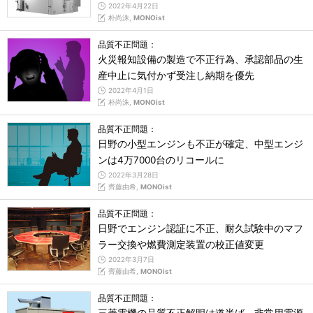
2022年4月22日
朴尚洙,
MONOist
品質不正問題：
火災報知設備の製造で不正行為、承認部品の生
産中止に気付かず受注し納期を優先
2022年4月1日
朴尚洙,
MONOist
品質不正問題：
日野の小型エンジンも不正が確定、中型エンジ
ンは4万7000台のリコールに
2022年3月28日
齊藤由希,
MONOist
品質不正問題：
日野でエンジン認証に不正、耐久試験中のマフ
ラー交換や燃費測定装置の校正値変更
2022年3月7日
齊藤由希,
MONOist
品質不正問題：