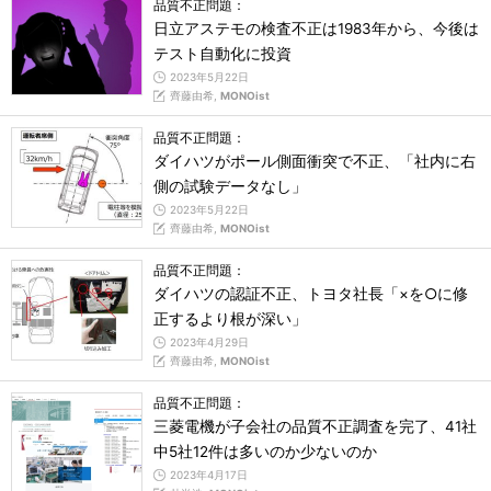
品質不正問題：
日立アステモの検査不正は1983年から、今後は
テスト自動化に投資
2023年5月22日
齊藤由希,
MONOist
品質不正問題：
ダイハツがポール側面衝突で不正、「社内に右
側の試験データなし」
2023年5月22日
齊藤由希,
MONOist
品質不正問題：
ダイハツの認証不正、トヨタ社長「×を○に修
正するより根が深い」
2023年4月29日
齊藤由希,
MONOist
品質不正問題：
三菱電機が子会社の品質不正調査を完了、41社
中5社12件は多いのか少ないのか
2023年4月17日