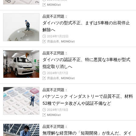
MONOist
品質不正問題：
ダイハツの型式不正、まずは5車種の出荷停止
解除へ
2024年1月22日
齊藤由希,
MONOist
品質不正問題：
ダイハツの認証不正、特に悪質な3車種が型式
指定取り消しへ
2024年1月17日
齊藤由希,
MONOist
品質不正問題：
パナソニック インダストリーで品質不正、材料
52種でデータ改ざんや認証不備など
2024年1月15日
MONOist
品質不正問題：
無理解な経営陣の「短期開発」が生んだ、ダイ