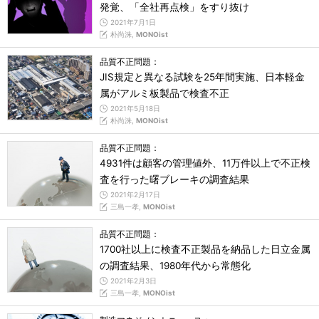
発覚、「全社再点検」をすり抜け
2021年7月1日
朴尚洙,
MONOist
品質不正問題：
JIS規定と異なる試験を25年間実施、日本軽金
属がアルミ板製品で検査不正
2021年5月18日
朴尚洙,
MONOist
品質不正問題：
4931件は顧客の管理値外、11万件以上で不正検
査を行った曙ブレーキの調査結果
2021年2月17日
三島一孝,
MONOist
品質不正問題：
1700社以上に検査不正製品を納品した日立金属
の調査結果、1980年代から常態化
2021年2月3日
三島一孝,
MONOist