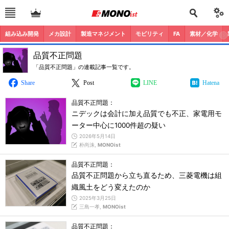
組み込み開発
メカ設計
製造マネジメント
モビリティ
FA
素材／化学
品質不正問題
「品質不正問題」の連載記事一覧です。
Share
Post
LINE
Hatena
品質不正問題：
ニデックは会計に加え品質でも不正、家電用モ
ーター中心に1000件超の疑い
2026年5月14日
朴尚洙,
MONOist
品質不正問題：
品質不正問題から立ち直るため、三菱電機は組
織風土をどう変えたのか
2025年3月25日
三島一孝,
MONOist
品質不正問題：