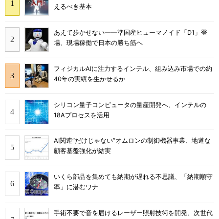
えるべき基本
あえて歩かせない――準国産ヒューマノイド「D1」登
場、現場稼働で日本の勝ち筋へ
フィジカルAIに注力するインテル、組み込み市場での約
40年の実績を生かせるか
シリコン量子コンピュータの量産開発へ、インテルの
18Aプロセスを活用
AI関連“だけじゃない”オムロンの制御機器事業、地道な
顧客基盤強化が結実
いくら部品を集めても納期が遅れる不思議、「納期順守
率」に潜むワナ
手術不要で音を届けるレーザー照射技術を開発、次世代