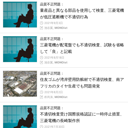
品質不正問題：
量産品と異なる部品を使用して検査、三菱電機
が低圧遮断機で不適切行為
2021年9月3日
池谷翼,
MONOist
品質不正問題：
三菱電機が配電盤でも不適切検査、試験を省略
して「良」と記載
2021年8月18日
池谷翼,
MONOist
品質不正問題：
住友ゴムが湾岸壁用防舷材で不適切検査、南ア
フリカのタイヤ生産でも問題発覚
2021年8月2日
朴尚洙,
MONOist
品質不正問題：
不適切検査受け国際規格認証に一時停止措置、
三菱電機の長崎製作所
2021年7月30日