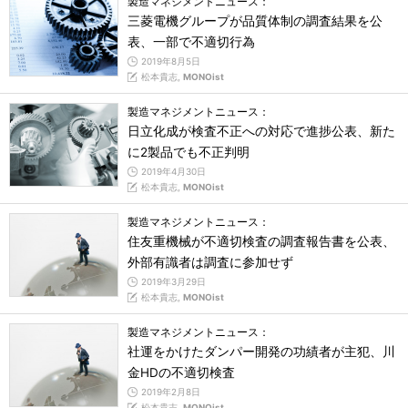
製造マネジメントニュース：
三菱電機グループが品質体制の調査結果を公
表、一部で不適切行為
2019年8月5日
松本貴志,
MONOist
製造マネジメントニュース：
日立化成が検査不正への対応で進捗公表、新た
に2製品でも不正判明
2019年4月30日
松本貴志,
MONOist
製造マネジメントニュース：
住友重機械が不適切検査の調査報告書を公表、
外部有識者は調査に参加せず
2019年3月29日
松本貴志,
MONOist
製造マネジメントニュース：
社運をかけたダンパー開発の功績者が主犯、川
金HDの不適切検査
2019年2月8日
松本貴志,
MONOist