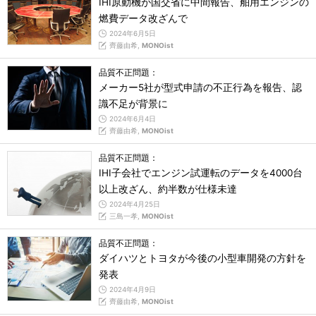
IHI原動機が国交省に中間報告、舶用エンジンの
燃費データ改ざんで
2024年6月5日
齊藤由希,
MONOist
品質不正問題：
メーカー5社が型式申請の不正行為を報告、認
識不足が背景に
2024年6月4日
齊藤由希,
MONOist
品質不正問題：
IHI子会社でエンジン試運転のデータを4000台
以上改ざん、約半数が仕様未達
2024年4月25日
三島一孝,
MONOist
品質不正問題：
ダイハツとトヨタが今後の小型車開発の方針を
発表
2024年4月9日
齊藤由希,
MONOist