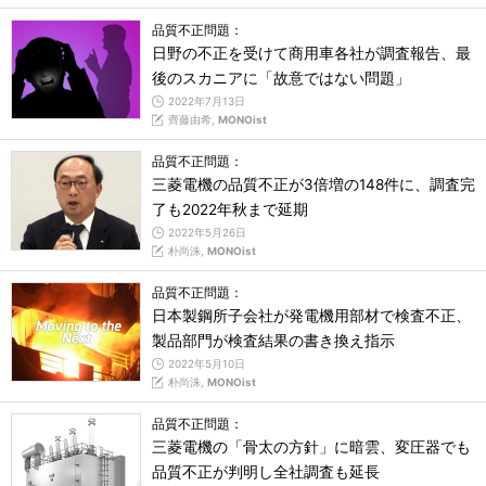
品質不正問題：
日野の不正を受けて商用車各社が調査報告、最
後のスカニアに「故意ではない問題」
2022年7月13日
齊藤由希,
MONOist
品質不正問題：
三菱電機の品質不正が3倍増の148件に、調査完
了も2022年秋まで延期
2022年5月26日
朴尚洙,
MONOist
品質不正問題：
日本製鋼所子会社が発電機用部材で検査不正、
製品部門が検査結果の書き換え指示
2022年5月10日
朴尚洙,
MONOist
品質不正問題：
三菱電機の「骨太の方針」に暗雲、変圧器でも
品質不正が判明し全社調査も延長