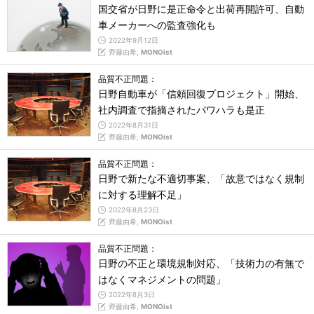
国交省が日野に是正命令と出荷再開許可、自動
車メーカーへの監査強化も
2022年9月12日
齊藤由希,
MONOist
品質不正問題：
日野自動車が「信頼回復プロジェクト」開始、
社内調査で指摘されたパワハラも是正
2022年8月31日
齊藤由希,
MONOist
品質不正問題：
日野で新たな不適切事案、「故意ではなく規制
に対する理解不足」
2022年8月23日
齊藤由希,
MONOist
品質不正問題：
日野の不正と環境規制対応、「技術力の有無で
はなくマネジメントの問題」
2022年8月3日
齊藤由希,
MONOist