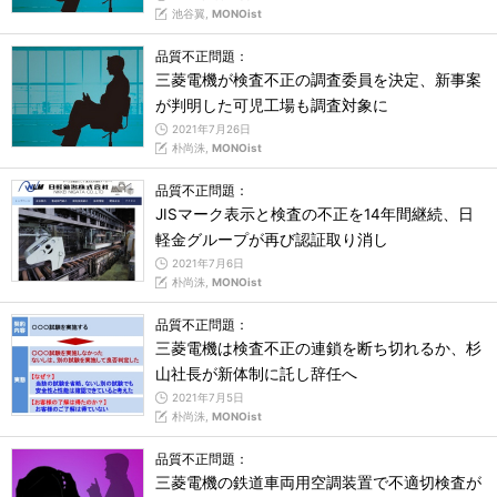
池谷翼,
MONOist
品質不正問題：
三菱電機が検査不正の調査委員を決定、新事案
が判明した可児工場も調査対象に
2021年7月26日
朴尚洙,
MONOist
品質不正問題：
JISマーク表示と検査の不正を14年間継続、日
軽金グループが再び認証取り消し
2021年7月6日
朴尚洙,
MONOist
品質不正問題：
三菱電機は検査不正の連鎖を断ち切れるか、杉
山社長が新体制に託し辞任へ
2021年7月5日
朴尚洙,
MONOist
品質不正問題：
三菱電機の鉄道車両用空調装置で不適切検査が