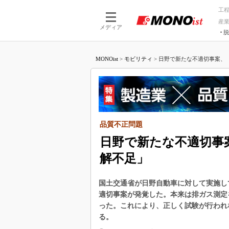
工
産
メディア
脱
つながる技術
AI×技術
MONOist
>
モビリティ
>
日野で新たな不適切事案、「
つながる工場
AI×設備
つながるサービ
Physical
品質不正問題
日野で新たな不適切事
解不足」
国土交通省が日野自動車に対して実施し
適切事案が発覚した。本来は排ガス測定
った。これにより、正しく試験が行われ
る。