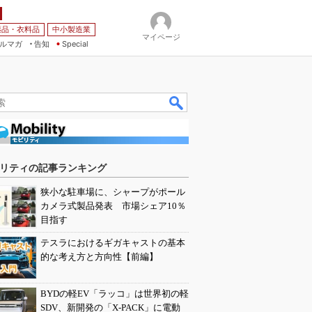
薬品・衣料品
中小製造業
マイページ
ルマガ
告知
Special
リティの記事ランキング
狭小な駐車場に、シャープがポール
カメラ式製品発表 市場シェア10％
目指す
テスラにおけるギガキャストの基本
的な考え方と方向性【前編】
BYDの軽EV「ラッコ」は世界初の軽
SDV、新開発の「X-PACK」に電動