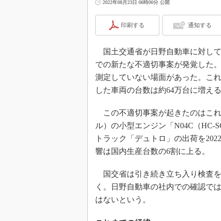
2022年08月23日 06時00分 公開
印刷する
通知する
国土交通省が日野自動車に対して
での新たな不適切事案が発覚した。
測定していない場面があった。こ
した車両の台数は約64万台に増え
この不適切事案が起きたのはこれま
ル）の小型エンジン「N04C（HC
トラック「デュトロ」の出荷を202
響は国内生産台数の6割に上る。
国交省は引き続き立ち入り検査を
く。日野自動車の社内での確認で
はないという。