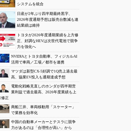
システムを統合
日産が2年ぶり四半期最終黒字、
2026年度通期予想は販売台数減も連
結業績は維持
トヨタが2026年度通期業績を上方修
正、好調なHEVは次世代電池で競争
力を強化へ
NVIDIAとトヨタ自動車、フィジカルAI
活用で車両／工場／都市を連携
マツダは新型CX-5好調で1Q売上過去最
高、協業EV投入も通期達成予想
電動化戦略見直しのホンダが四半期営
業利益で過去最高、2026年度業績も上
方修正
商船三井、車両移動用「スケーター」
で業務を効率化
中国の自動車メーカーとテスラに競争
力があるのは「合理性が高い」から