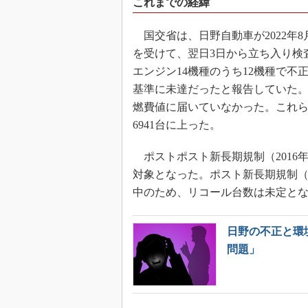
これまでの経緯
国交省は、日野自動車が2022年
を受けて、翌日3日から立ち入り検
エンジン14機種のうち12機種で
基準に未達だったと報告していた。
燃費値に届いていなかった。これら
6941台に上った。
ポストポスト新長期規制（2016年
対象となった。ポスト新長期規制（
中のため、リコール台数は未定と
日野の不正と環
問題」