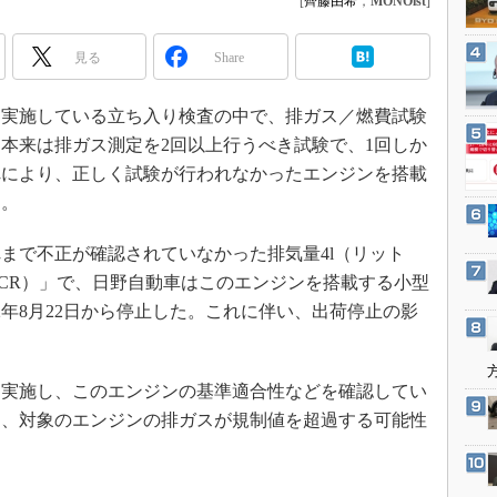
[
齊藤由希
，
MONOist
]
3Dプリンタ
産業オープンネット展
デジタルツインとCAE
見る
Share
S＆OP
インダストリー4.0
実施している立ち入り検査の中で、排ガス／燃費試験
本来は排ガス測定を2回以上行うべき試験で、1回しか
イノベーション
れにより、正しく試験が行われなかったエンジンを搭載
製造業ビッグデータ
る。
メイドインジャパン
植物工場
で不正が確認されていなかった排気量4l（リット
-SCR）」で、日野自動車はこのエンジンを搭載する小型
知財マネジメント
2年8月22日から停止した。これに伴い、出荷停止の影
海外生産
グローバル設計・開発
制御セキュリティ
実施し、このエンジンの基準適合性などを確認してい
は、対象のエンジンの排ガスが規制値を超過する可能性
新型コロナへの対応