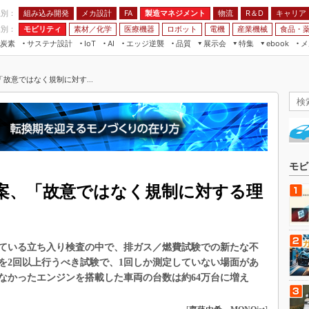
程別：
組み込み開発
メカ設計
製造マネジメント
物流
R＆D
キャリア
FA
業別：
モビリティ
素材／化学
医療機器
ロボット
電機
産業機械
食品・
炭素
サステナ設計
エッジ逆襲
品質
展示会
特集
メ
IoT
AI
ebook
伝承
組み込み開発
CEATEC
読者調査まとめ
編集後記
故意ではなく規制に対す...
JIMTOF
保全
メカ設計
つながるクルマ
組込み/エッジ コンピューティング
ス
 AI
製造マネジメント
5G
展＆IoT/5Gソリューション展
VR／AR
FA
IIFES
モビリティ
フィールドサービス
国際ロボット展
素材／化学
FPGA
モビ
ジャパンモビリティショー
組み込み画像技術
案、「故意ではなく規制に対する理
TECHNO-FRONTIER
組み込みモデリング
人テク展
Windows Embedded
スマート工場EXPO
ている立ち入り検査の中で、排ガス／燃費試験での新たな不
車載ソフト開発
EdgeTech+
を2回以上行うべき試験で、1回しか測定していない場面があ
ISO26262
なかったエンジンを搭載した車両の台数は約64万台に増え
日本ものづくりワールド
無償設計ツール
AUTOMOTIVE WORLD