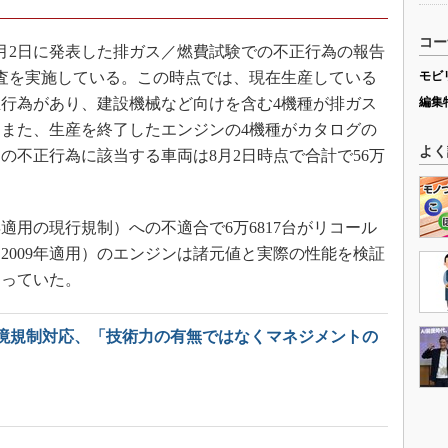
コー
8月2日に発表した排ガス／燃費試験での不正行為の報告
査を実施している。この時点では、現在生産している
モビ
不正行為があり、建設機械など向けを含む4機種が排ガス
編集
また、生産を終了したエンジンの4機種がカタログの
よく
の不正行為に該当する車両は8月2日時点で合計で56万
適用の現行規制）への不適合で6万6817台がリコール
2009年適用）のエンジンは諸元値と実際の性能を検証
なっていた。
境規制対応、「技術力の有無ではなくマネジメントの