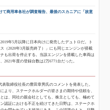
けて商用車各社が調査報告、最後のスカニアに「故意
019年5月以降に日本向けに発売したデュトロだ。ト
ス（2020年3月販売終了）」にも同じエンジンが搭載
イナも出荷を停止する。当該エンジンを搭載した車両は
り、2021年度の登録台数は2万6771台だった。
日、代表取締役社長の豊田章男氏のコメントを発表した。
覚により、ステークホルダーの皆さまの期待や信頼を、
ことは、同社の親会社としても、株主としても、極めて
ジン認証における不正を続けてきた日野は、ステークホ
るのか問われている状況にある。この認識のもと、日野