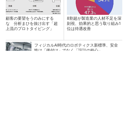
顧客の要望をうのみにする
8割超が製造業の人材不足を深
な 分析まひを抜け出す「超
刻視、効果的と思う取り組み1
上流のプロトタイピング」
位は待遇改善
フィジカルAI時代のロボティクス新標準、安全
性は「後付け」でなく「設計の核心」
【見城徹×藤田晋】AI時代でも変わらない経営
者の本質
PR(FINCHI on GOETHE)
デクセリアルズが東京オフィスを改修したワ
ケ、本社機能を2拠点に