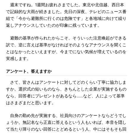
週末ですね。1週間お疲れさまでした。東北や北信越、西日本
で記録的な大雨が続きました。先日の深夜、テレビのニュース番
組で「今から避難所に行くのは危険です」と各地域に向けて繰り
返しアナウンスしていたのが印象に残っています。
避難の基準が作られたからこそ、そういった注意喚起ができる
訳で、逆に言えば基準がなければそのようなアナウンスを聞くこ
とはなかったといえますが、今までにない気候が増えているのを
実感します。
アンケート、答えますか
さて、皆さんはアンケートに対してどのくらい丁寧に協力しま
すか。選択式の短いものなら、きちんとした企業が実施するもの
なら、回答者にプレゼントがあるなら……など、人によって基準
はさまざまだと思います。
自身の勤め先が実施する、社員向けのアンケートならどうでし
ょうか。無記名なら正直に答えるという人もいれば、本音を隠し
て当たり障りのない回答にとどめるという人、中にはそもそも回