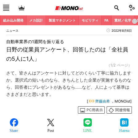
組み込み開発
メカ設計
製造マネジメント
モビリティ
FA
素材／化学
ニュース
2022年8月6日
自動車業界の1週間を振り返る
日野の従業員アンケート、回答したのは「全社員
の5人に1人」
（1/2 ページ）
さて、皆さんはアンケートに対してどのくらい丁寧に協力します
か。選択式の短いものなら、きちんとした企業が実施するものな
ら、回答者にプレゼントがあるなら……など、人によって基準は
さまざまだと思います。
[
齊藤由希
，MONOist]
PC用表示
関連情報
Share
Post
LINE
Hatena