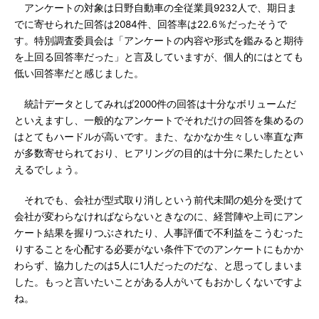
アンケートの対象は日野自動車の全従業員9232人で、期日ま
でに寄せられた回答は2084件、回答率は22.6％だったそうで
す。特別調査委員会は「アンケートの内容や形式を鑑みると期待
を上回る回答率だった」と言及していますが、個人的にはとても
低い回答率だと感じました。
統計データとしてみれば2000件の回答は十分なボリュームだ
といえますし、一般的なアンケートでそれだけの回答を集めるの
はとてもハードルが高いです。また、なかなか生々しい率直な声
が多数寄せられており、ヒアリングの目的は十分に果たしたとい
えるでしょう。
それでも、会社が型式取り消しという前代未聞の処分を受けて
会社が変わらなければならないときなのに、経営陣や上司にアン
ケート結果を握りつぶされたり、人事評価で不利益をこうむった
りすることを心配する必要がない条件下でのアンケートにもかか
わらず、協力したのは5人に1人だったのだな、と思ってしまいま
した。もっと言いたいことがある人がいてもおかしくないですよ
ね。