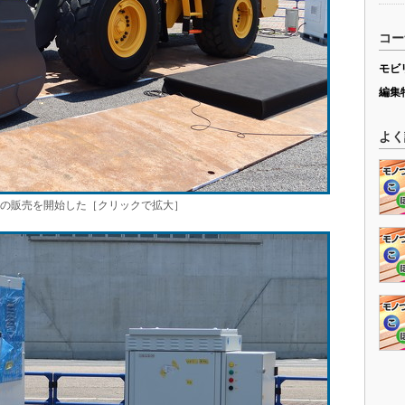
コー
モビ
編集
よく
ric」の販売を開始した［クリックで拡大］