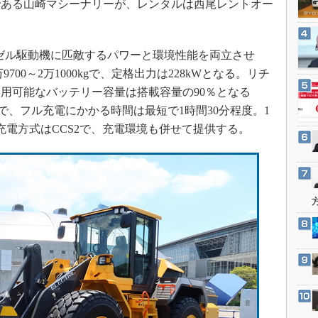
である山崎マシーナリーが、レンタルは西尾レントオー
3Dプリンタ
産業オープンネット展
デジタルツインとCAE
S＆OP
のディーゼル駆動機に匹敵するパワーと環境性能を両立させ
インダストリー4.0
700～2万1000kgで、定格出力は228kWとなる。リチ
用可能なバッテリー容量は搭載容量の90％となる
イノベーション
0Vで、フル充電にかかる時間は最短で1時間30分程度。1
製造業ビッグデータ
充電方式はCCS2で、充電環境も併せて提供する。
メイドインジャパン
植物工場
知財マネジメント
海外生産
グローバル設計・開発
制御セキュリティ
新型コロナへの対応