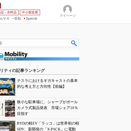
薬品・衣料品
中小製造業
マイページ
ルマガ
告知
Special
リティの記事ランキング
テスラにおけるギガキャストの基本
的な考え方と方向性【前編】
狭小な駐車場に、シャープがポール
カメラ式製品発表 市場シェア10％
目指す
BYDの軽EV「ラッコ」は世界初の軽
SDV、新開発の「X-PACK」に電動