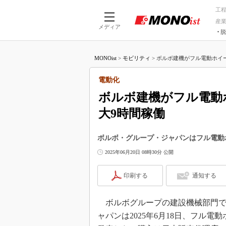
工
産
メディア
脱
つながる技術
AI×技術
MONOist
>
モビリティ
>
ボルボ建機がフル電動ホイー
つながる工場
AI×設備
つながるサービ
Physical
電動化
ボルボ建機がフル電動
大9時間稼働
ボルボ・グループ・ジャパンはフル電動ホイー
2025年06月20日 08時30分 公開
印刷する
通知する
ボルボグループの建設機械部門で
ャパンは2025年6月18日、フル電動ホ