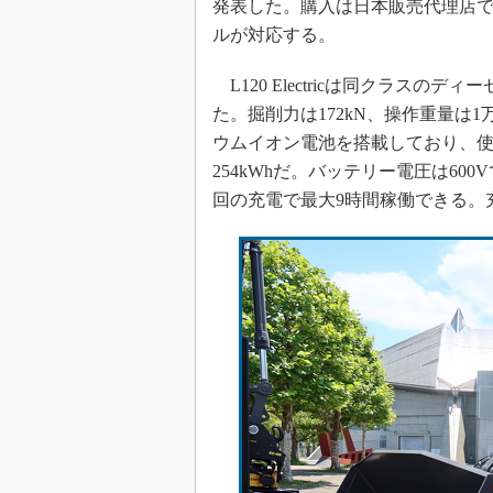
発表した。購入は日本販売代理店
ルが対応する。
L120 Electricは同クラス
た。掘削力は172kN、操作重量は1万9
ウムイオン電池を搭載しており、使
254kWhだ。バッテリー電圧は60
回の充電で最大9時間稼働できる。