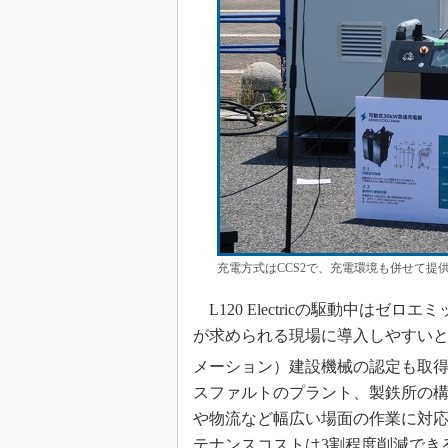
充電方式はCCS2で、充電環境も併せて提
L120 Electricの駆動中は
が求められる現場に導入しやすいとい
メーション）建設機械の認定も取得予
スファルトのプラント、製鉄所の
や物流など幅広い場面の作業に対
テナンスコストは3割程度削減でき