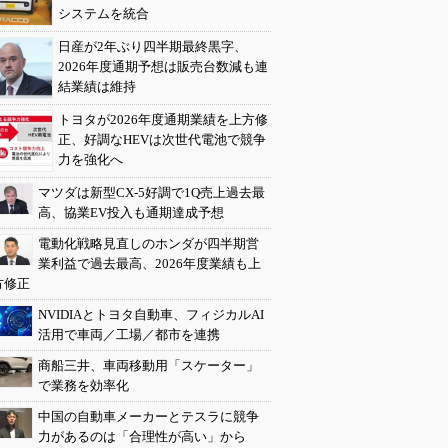
システムを統合
日産が2年ぶり四半期最終黒字、
2026年度通期予想は販売台数減も連
結業績は維持
トヨタが2026年度通期業績を上方修
正、好調なHEVは次世代電池で競争
力を強化へ
マツダは新型CX-5好調で1Q売上過去最
高、協業EV投入も通期達成予想
電動化戦略見直しのホンダが四半期営
業利益で過去最高、2026年度業績も上
方修正
NVIDIAとトヨタ自動車、フィジカルAI
活用で車両／工場／都市を連携
商船三井、車両移動用「スケーター」
で業務を効率化
中国の自動車メーカーとテスラに競争
力があるのは「合理性が高い」から