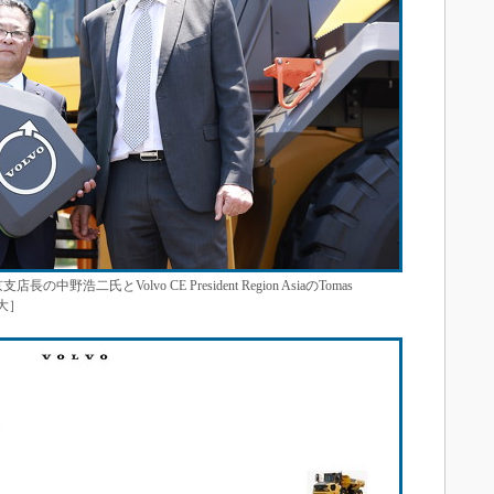
二氏とVolvo CE President Region AsiaのTomas
大］