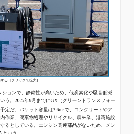
供する［クリックで拡大］
ゼロエミッションで、静粛性が高いため、低炭素化や騒音低減
う。2025年9月までにGX（グリーントランスフォー
3
定だ。バケット容量は3.6m
で、コンクリートやア
構内作業、廃棄物処理やリサイクル、農林業、港湾施設
応するとしている。エンジン関連部品がないため、メン
るという。