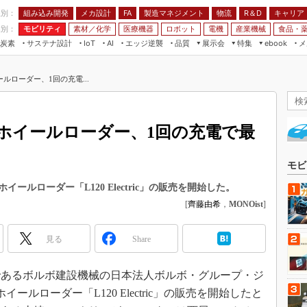
程別：
組み込み開発
メカ設計
製造マネジメント
物流
R＆D
キャリア
FA
業別：
モビリティ
素材／化学
医療機器
ロボット
電機
産業機械
食品・
炭素
サステナ設計
エッジ逆襲
品質
展示会
特集
メ
IoT
AI
ebook
伝承
組み込み開発
CEATEC
読者調査まとめ
編集後記
ルローダー、1回の充電...
JIMTOF
保全
メカ設計
つながるクルマ
組込み/エッジ コンピューティング
ス
 AI
製造マネジメント
5G
展＆IoT/5Gソリューション展
VR／AR
FA
ホイールローダー、1回の充電で最
IIFES
モビリティ
フィールドサービス
国際ロボット展
素材／化学
FPGA
モビ
ジャパンモビリティショー
組み込み画像技術
ルローダー「L120 Electric」の販売を開始した。
TECHNO-FRONTIER
[
齊藤由希
，
MONOist
]
組み込みモデリング
人テク展
Windows Embedded
スマート工場EXPO
見る
Share
車載ソフト開発
EdgeTech+
ISO26262
あるボルボ建設機械の日本法人ボルボ・グループ・ジ
日本ものづくりワールド
無償設計ツール
イールローダー「L120 Electric」の販売を開始したと
AUTOMOTIVE WORLD