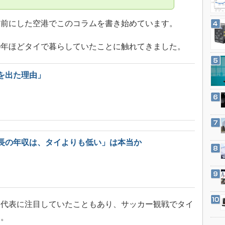
3Dプリンタ
産業オープンネット展
デジタルツインとCAE
前にした空港でこのコラムを書き始めています。
S＆OP
0年ほどタイで暮らしていたことに触れてきました。
インダストリー4.0
イノベーション
を出た理由」
製造業ビッグデータ
メイドインジャパン
植物工場
知財マネジメント
長の年収は、タイよりも低い」は本当か
海外生産
グローバル設計・開発
制御セキュリティ
新型コロナへの対応
代表に注目していたこともあり、サッカー観戦でタイ
た。