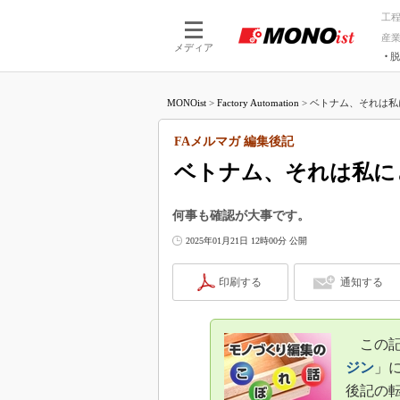
工
産
メディア
脱
つながる技術
AI×技術
MONOist
>
Factory Automation
>
ベトナム、それは私に
つながる工場
AI×設備
つながるサービ
Physical
FAメルマガ 編集後記
ベトナム、それは私に
何事も確認が大事です。
2025年01月21日 12時00分 公開
印刷する
通知する
この記事
ジン
」に
後記の