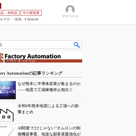
薬品・衣料品
中小製造業
マイページ
ルマガ
告知
Special
tory Automationの記事ランキング
なぜ熊本に半導体産業が集まるのか
――地震で工場稼働停止相次ぐ
令和8年熊本地震による工場への影
響まとめ
AI関連“だけじゃない”オムロンの制
御機器事業、地道な顧客基盤強化が