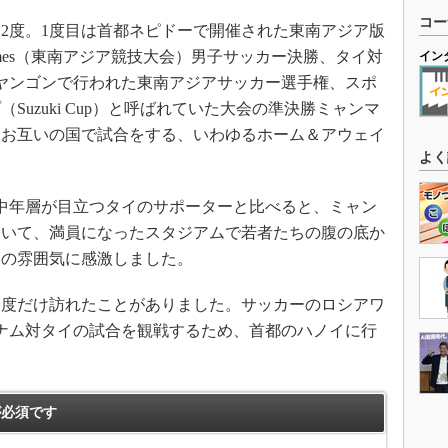
コー
2度。1度目は首都ネピドーで開催された東南アジア版
ames（東南アジア競技大会）男子サッカー決勝、タイ対
イン
ヤンゴンで行われた東南アジアサッカー選手権、スポ
uzuki Cup）と呼ばれていた大会の準決勝ミャンマ
。お互いの国で試合をする、いわゆるホーム＆アウェイ
よく
中年層が目立つタイのサポーターと比べると、ミャン
ていて、満員になったスタジアムで若者たちの腹の底か
その雰囲気に感激しました。
度だけ訪れたことがありました。サッカーのロシアワ
ナム対タイの試合を観戦するため、首都のハノイに行
必須です