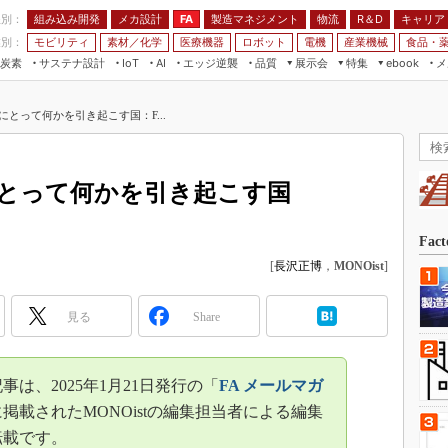
程別：
組み込み開発
メカ設計
製造マネジメント
物流
R＆D
キャリア
FA
業別：
モビリティ
素材／化学
医療機器
ロボット
電機
産業機械
食品・
炭素
サステナ設計
エッジ逆襲
品質
展示会
特集
メ
IoT
AI
ebook
伝承
組み込み開発
CEATEC
読者調査まとめ
編集後記
とって何かを引き起こす国：F...
JIMTOF
保全
メカ設計
つながるクルマ
組込み/エッジ コンピューティング
ス
 AI
製造マネジメント
5G
展＆IoT/5Gソリューション展
VR／AR
FA
とって何かを引き起こす国
IIFES
モビリティ
フィールドサービス
国際ロボット展
素材／化学
FPGA
Fac
ジャパンモビリティショー
[
長沢正博
，
MONOist
]
組み込み画像技術
TECHNO-FRONTIER
組み込みモデリング
人テク展
見る
Share
Windows Embedded
スマート工場EXPO
車載ソフト開発
EdgeTech+
は、2025年1月21日発行の「
FA メールマガ
ISO26262
日本ものづくりワールド
掲載されたMONOistの編集担当者による編集
無償設計ツール
転載です。
AUTOMOTIVE WORLD