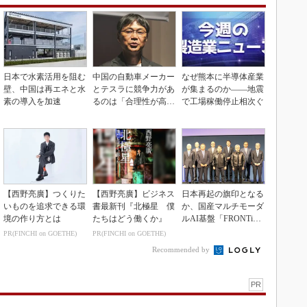
日本で水素活用を阻む
中国の自動車メーカー
なぜ熊本に半導体産業
壁、中国は再エネと水
とテスラに競争力があ
が集まるのか――地震
素の導入を加速
るのは「合理性が高
で工場稼働停止相次ぐ
い」から
【西野亮廣】つくりた
【西野亮廣】ビジネス
日本再起の旗印となる
いものを追求できる環
書最新刊『北極星 僕
か、国産マルチモーダ
境の作り方とは
たちはどう働くか』
ルAI基盤「FRONTi
a」が始動
PR(FINCHI on GOETHE)
PR(FINCHI on GOETHE)
Recommended by
PR