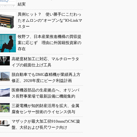
結実
異例ヒット？ 使い勝手にこだわっ
たオムロンの“オープンな”IO-Linkマ
スター
牧野フ、日本産業推進機構の買収提
案に応じず 理由に外国籍投資家の
存在
高硬度材加工に対応、マルチローラタ
イプの鏡面仕上げ工具
脱自動車でもDMG森精機が業績再上方
修正、2028年度にピーク利益計画
医療機器部品の生産拠点へ、オリンパ
ス長野事業場で最新設備に機能集約
三菱電機が知的財産活用を拡大、金属
腐食センサー技術のライセンス供与
マザックが最大加工径910mmのCNC旋
盤、大径および長尺ワーク向け