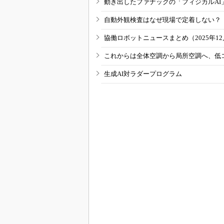
動き出したファナックの「フィジカルAI
自動外観検査はなぜ現場で定着しない？
協働ロボットニュースまとめ（2025年12月
これからは全体空調から局所空調へ、低
生成AI対ラダープログラム