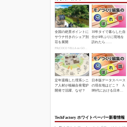
全国の絶景ポイントに
10年タイで暮らした自
サウナ付きのシェア別
分が4年ぶりに現地を
荘を展開
訪れたら……
PR(COCO VILLA on GOETHE)
定年退職した理系シニ
日本版データスペース
ア人材が核融合発電炉
の現在地はどこ？ A
開発で活躍、なぜ？
I時代における日本の
勝ち筋について
TechFactory ホワイトペーパー新着情報