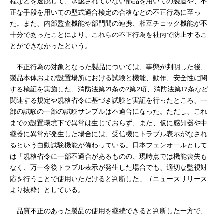
程などを逸脱して、承認されていない部品を用いての製造や、不
正な手段を用いての型式適合検定の合格などの不正行為に至っ
た。また、内部監査機能や部門間の連携、相互チェック機能が不
十分であったことにより、これらの不正行為を社内で防止するこ
とができなかったという。
不正行為の対象となった製品については、事態が判明した後、
製品本体および設置場所における試験と機能、動作、安全性に関
する検証を実施した。消防法第21条の2第2項、消防法第17条など
関連する規定や規格省令に基づき試験と実証を行ったところ、一
部の試験の一部の試験サンプルは不適合になった。ただし、これ
までの設置環境下で異常は生じておらず、また、仮に感知器や中
継器に異常が発生した場合には、受信機にトラブル表示がなされ
るという自動試験機能が備わっている。日本フェンオールとして
は「規格省令に一部不適合があるものの、現時点では機能喪失も
なく、万一今後トラブル表示が発生した場合でも、適切な監視対
応を行うことで使用いただけると判断した」（ニュースリリース
より抜粋）としている。
品質不正のあった製品の使用を継続できると判断した一方で、