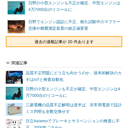
日野の小型エンジンも不正が確定、中型エンジンは
4万7000台のリコールに
日野でエンジン認証に不正、耐久試験中のマフラー
交換や燃費測定装置の校正値変更
過去の連載記事が 20 件あります
関連記事
品質不正問題にどう立ち向かうのか、抜本的解決のカ
ギはIoTと検査自動化
日野の小型エンジンも不正が確定、中型エンジンは4
万7000台のリコールに
三菱電機の品質不正解明は道半ば、非常用電源で設計
ミス判明も全数交換せず
日立Astemoでブレーキとサスペンションの検査に不
正、2000年ごろから