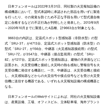
日本フェンオールは2022年3月31日、同社製の火災報知設備の
構成機器において、型式承認時に承認された部品を用いずに製造
を行ったり、その発覚を防ぐため不正な手段を用いて型式適合検
定に合格するなどの不正行為が判明したと発表した。2013年9月
～2020年10月までに製造した4品種、計9663台が対象となる。
9663台の内訳は、定温式スポット型感知器（非防水型）の型
式「SRU-3T」が4713台、定温式スポット型感知器（防水型）の
型式「SRU-2T」が156台、中継器（火災感知器接続用）の型式
「SRU-7Z」が3547台、中継器（接点監視用）の型式「SRU-
8Z」が1217台。定温式スポット型感知器は、建物の天井面などに
設置され、火災受信機と接続し火災時の熱を感知し警報信号を火
災受信機に発信する機器だ。一方、中継器は、火災受信機と接続
し、火災感知器などからの火災信号や接点信号などを受け火災受
信機に送信する機器である。いずれも火災報知設備の構成機器と
なる。
日本フェンオールのWebサイトによれば、同社の火災報知設備
は、産業設備、工場、オフィスビル、立体駐車場、海外プラント