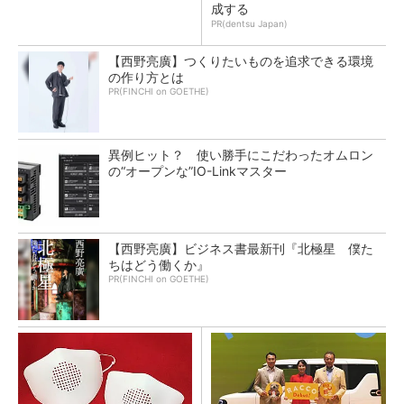
成する
PR(dentsu Japan)
【西野亮廣】つくりたいものを追求できる環境
の作り方とは
PR(FINCHI on GOETHE)
異例ヒット？ 使い勝手にこだわったオムロン
の“オープンな”IO-Linkマスター
【西野亮廣】ビジネス書最新刊『北極星 僕た
ちはどう働くか』
PR(FINCHI on GOETHE)