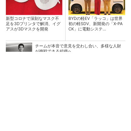
新型コロナで深刻なマスク不
BYDの軽EV「ラッコ」は世界
足を3Dプリンタで解消、イグ
初の軽SDV、新開発の「X-PA
アスが3Dマスクを開発
CK」に電動システ...
チームが本音で意見を交わし合い、多様な人財
が挑戦できる組織へ
PR(dentsu Japan)
ペロブスカイト太陽電池の量産に有効なイン
ク、従来比で1.5倍の性能向上
【レベル14】生成AIを味方に、3D CADを使い
こなそう！