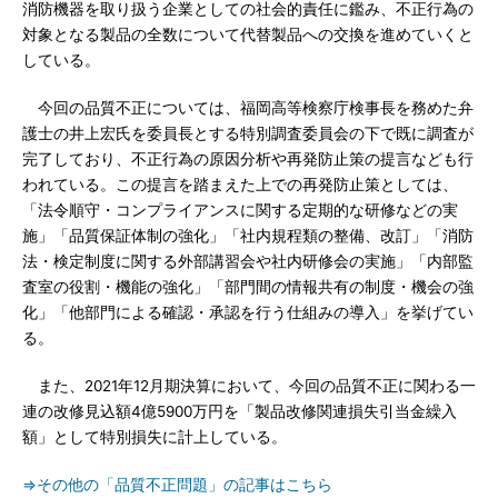
消防機器を取り扱う企業としての社会的責任に鑑み、不正行為の
対象となる製品の全数について代替製品への交換を進めていくと
している。
今回の品質不正については、福岡高等検察庁検事長を務めた弁
護士の井上宏氏を委員長とする特別調査委員会の下で既に調査が
完了しており、不正行為の原因分析や再発防止策の提言なども行
われている。この提言を踏まえた上での再発防止策としては、
「法令順守・コンプライアンスに関する定期的な研修などの実
施」「品質保証体制の強化」「社内規程類の整備、改訂」「消防
法・検定制度に関する外部講習会や社内研修会の実施」「内部監
査室の役割・機能の強化」「部門間の情報共有の制度・機会の強
化」「他部門による確認・承認を行う仕組みの導入」を挙げてい
る。
また、2021年12月期決算において、今回の品質不正に関わる一
連の改修見込額4億5900万円を「製品改修関連損失引当金繰入
額」として特別損失に計上している。
⇒その他の「品質不正問題」の記事はこちら