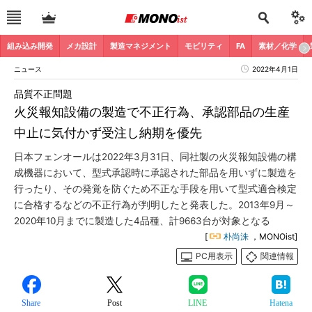
組み込み開発
メカ設計
製造マネジメント
モビリティ
FA
素材／化学
ニュース
2022年4月1日
品質不正問題
火災報知設備の製造で不正行為、承認部品の生産
中止に気付かず受注し納期を優先
日本フェンオールは2022年3月31日、同社製の火災報知設備の構
成機器において、型式承認時に承認された部品を用いずに製造を
行ったり、その発覚を防ぐため不正な手段を用いて型式適合検定
に合格するなどの不正行為が判明したと発表した。2013年9月～
2020年10月までに製造した4品種、計9663台が対象となる
[
朴尚洙
，MONOist]
PC用表示
関連情報
Share
Post
LINE
Hatena