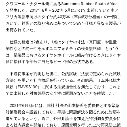
クワズール・ナタール州にあるSumitomo Rubber South Africa
で発生した。2017年8月～2021年5月にかけて出荷していた南ア
フリカ製新車向けのタイヤ約40万本（車両8万台相当）の一部に
おいて、顧客との取り決めに基づいて定めた仕様と異なる製品が
出荷されていた。
仕様の相違は2点あり、1点はタイヤの寸法（真円度）や重量・
剛性などの均一性を示すユニフォミティの検査規格値、もう1点
は一部製品におけるタイヤをホイールに組み付けるときにタイヤ
側に接触する部分に当たるビード部の形状である。
不適切事案が判明した後に、公的試験（法規で定められた試験
方法）を用いた社内検証を行っている。その結果、リム外れ抗力
試験（FMVSS139）に関する法規適合性を満たしており、これま
でに出荷した対象製品の安全性に問題がないことを確認した。
2021年6月3日には、同社 社長の山本悟氏を委員長とする緊急
対策委員会を設置しており、早期に問題解決を図るために対応を
進めているという。既に、外部弁護士を加えた特別調査委員会に
よる社内調査を開始しており、原因究明を行った上で再発防止策