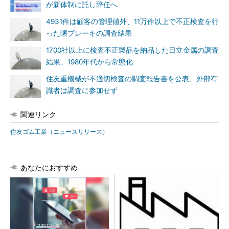
が新体制に託し辞任へ
4931件は顧客の管理値外、11万件以上で不正検査を行
った曙ブレーキの調査結果
1700社以上に検査不正製品を納品した日立金属の調査
結果、1980年代から常態化
住友重機械が不適切検査の調査報告書を公表、外部有
識者は調査に参加せず
関連リンク
住友ゴム工業（ニュースリリース）
あなたにおすすめ