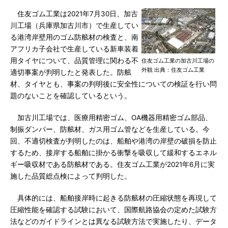
住友ゴム工業は2021年7月30日、加古
川工場（兵庫県加古川市）で生産してい
る港湾岸壁用のゴム防舷材の検査と、南
アフリカ子会社で生産している新車装着
用タイヤについて、品質管理に関わる不
住友ゴム工業の加古川工場の
外観 出典：住友ゴム工業
適切事案が判明したと発表した。防舷
材、タイヤとも、事案の判明後に安全性についての検証を行い問
題のないことを確認しているという。
加古川工場では、医療用精密ゴム、OA機器用精密ゴム部品、
制振ダンパー、防舷材、ガス用ゴム管などを生産している。今
回、不適切検査が判明したのは、船舶や港湾の岸壁の破損を防止
するため、接岸する船舶に掛かる衝撃を吸収して緩和するエネル
ギー吸収材である防舷材である。住友ゴム工業が2021年6月に実
施した品質総点検によって判明した。
具体的には、船舶接岸時に起きる防舷材の圧縮状態を再現して
圧縮性能を確認する試験において、国際航路協会の定めた試験方
法などのガイドラインとは異なる試験方法で実施したり、データ