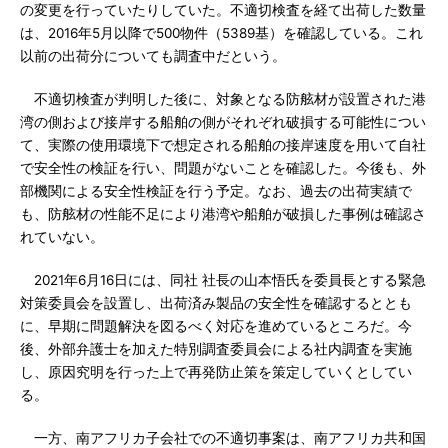
の変更を行っていたりしていた。不適切検査を経て出荷した数量
は、2016年5月以降で500物件（5389基）を確認している。これ
以前の出荷分についても調査中だという。
不適切検査が判明した後に、対象となる防舷材が設置された港
湾の側および接岸する船舶の側がそれぞれ破損する可能性につい
て、実際の使用環境下で想定される船舶の接岸速度を用いて自社
で安全性の検証を行い、問題がないことを確認した。今後も、外
部機関による安全性検証を行う予定。なお、過去の出荷実績で
も、防舷材の性能不足により港湾や船舶が破損した事例は確認さ
れていない。
2021年6月16日には、同社 社長の山本悟氏を委員長とする緊急
対策委員会を設置し、出荷済み製品の安全性を確認するととも
に、早期に問題解決を図るべく対応を進めているところだ。今
後、外部弁護士を加えた特別調査委員会による社内調査を実施
し、原因究明を行った上で再発防止策を策定していくとしてい
る。
一方、南アフリカ子会社での不適切事案は、南アフリカ共和国