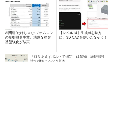
AI関連“だけじゃない”オムロン
【レベル14】生成AIを味方
の制御機器事業、地道な顧客
に、3D CADを使いこなそう！
基盤強化が結実
「取りあえずボルトで固定」は禁物 締結部設
計で押さえるべき基本
狭小な駐車場に、シャープがポールカメラ式製
品発表 市場シェア10％目指す
ルネサスが高崎工場を閉鎖へ、かつてはSiCデ