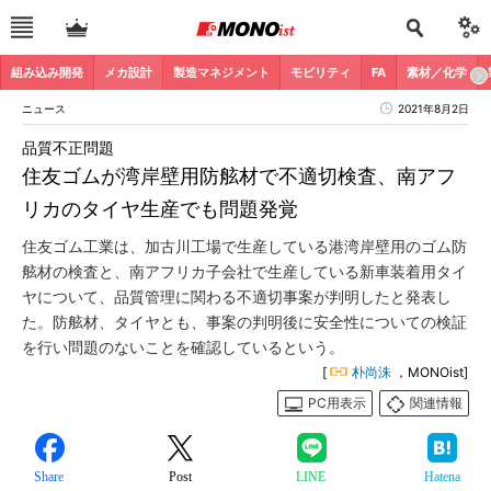
組み込み開発
メカ設計
製造マネジメント
モビリティ
FA
素材／化学
ニュース
2021年8月2日
品質不正問題
住友ゴムが湾岸壁用防舷材で不適切検査、南アフ
リカのタイヤ生産でも問題発覚
住友ゴム工業は、加古川工場で生産している港湾岸壁用のゴム防
舷材の検査と、南アフリカ子会社で生産している新車装着用タイ
ヤについて、品質管理に関わる不適切事案が判明したと発表し
た。防舷材、タイヤとも、事案の判明後に安全性についての検証
を行い問題のないことを確認しているという。
[
朴尚洙
，MONOist]
PC用表示
関連情報
Share
Post
LINE
Hatena