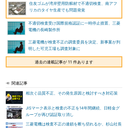
住友ゴムが湾岸壁用防舷材で不適切検査、南アフ
リカのタイヤ生産でも問題発覚
不適切検査受け国際規格認証に一時停止措置、三菱
電機の長崎製作所
三菱電機が検査不正の調査委員を決定、新事案が判
明した可児工場も調査対象に
過去の連載記事が 11 件あります
関連記事
相次ぐ品質不正、その発生原因と検討すべき対応策
JISマーク表示と検査の不正を14年間継続、日軽金グ
ループが再び認証取り消し
三菱電機は検査不正の連鎖を断ち切れるか、杉山社長