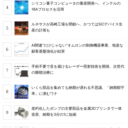
シリコン量子コンピュータの量産開発へ、インテルの
18Aプロセスを活用
ルネサスが高崎工場を閉鎖へ、かつてはSiCデバイス生
産の計画も
AI関連“だけじゃない”オムロンの制御機器事業、地道な
顧客基盤強化が結実
手術不要で音を届けるレーザー照射技術を開発、次世代
の難聴治療に
いくら部品を集めても納期が遅れる不思議、「納期順守
率」に潜むワナ
老朽化したポンプの主要部品を金属3Dプリンタで一体
造形、納期を3分の1に短縮