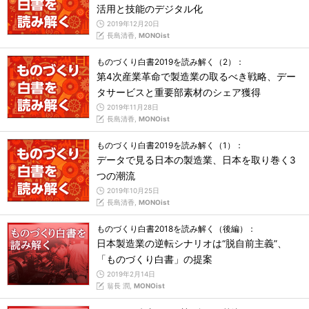
活用と技能のデジタル化
2019年12月20日
長島清香,
MONOist
ものづくり白書2019を読み解く（2）：
第4次産業革命で製造業の取るべき戦略、デー
タサービスと重要部素材のシェア獲得
2019年11月28日
長島清香,
MONOist
ものづくり白書2019を読み解く（1）：
データで見る日本の製造業、日本を取り巻く3
つの潮流
2019年10月25日
長島清香,
MONOist
ものづくり白書2018を読み解く（後編）：
日本製造業の逆転シナリオは“脱自前主義”、
「ものづくり白書」の提案
2019年2月14日
翁長 潤,
MONOist