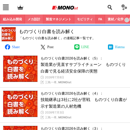
組み込み開発
メカ設計
製造マネジメント
モビリティ
FA
素材／化学
ものづくり白書を読み解く
「ものづくり白書を読み解く」の連載記事一覧です。
Share
Post
LINE
Hatena
ものづくり白書2026を読み解く（5）：
製造業が見直すサプライチェーン ものづくり
白書で見る経済安全保障の実態
2026年7月8日
三島一孝,
MONOist
ものづくり白書2026を読み解く（4）：
技能継承は3社に2社が苦戦 ものづくり白書が
示す製造業の人材危機
2026年7月3日
三島一孝,
MONOist
ものづくり白書2026を読み解く（3）：