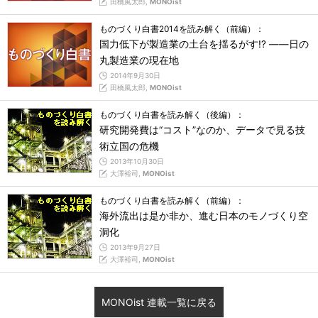
田橋風太郎,
MONOist
ものづくり白書2014を読み解く（前編）：
国力低下が製造業の土台を揺るがす!? ――日の
丸製造業の現在地
2014年9月30日
田橋風太郎,
MONOist
ものづくり白書を読み解く（後編）：
研究開発費は“コスト”なのか、データで見る技
術立国の危機
2013年10月30日
大澤裕司,
MONOist
ものづくり白書を読み解く（前編）：
海外流出は是か非か、進む日本のモノづくり空
洞化
2013年9月27日
大澤裕司,
MONOist
MONOist 連載一覧に戻る