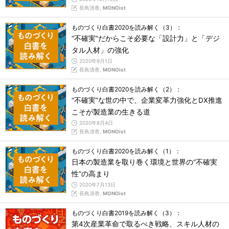
長島清香,
MONOist
ものづくり白書2020を読み解く（3）：
“不確実”だからこそ必要な「設計力」と「デジ
タル人材」の強化
2020年9月1日
長島清香,
MONOist
ものづくり白書2020を読み解く（2）：
“不確実”な世の中で、企業変革力強化とDX推進
こそが製造業の生きる道
2020年8月4日
長島清香,
MONOist
ものづくり白書2020を読み解く（1）：
日本の製造業を取り巻く環境と世界の“不確実
性”の高まり
2020年7月13日
長島清香,
MONOist
ものづくり白書2019を読み解く（3）：
第4次産業革命で取るべき戦略、スキル人材の