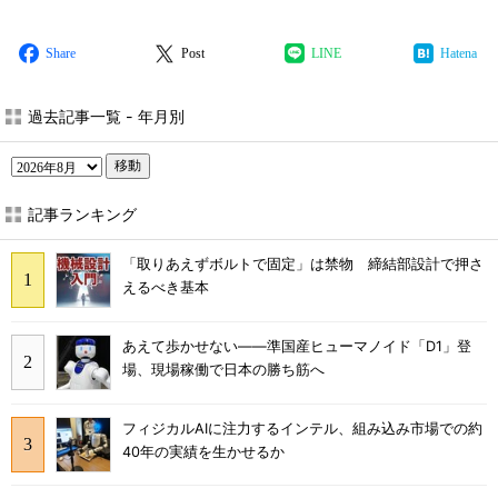
Share
Post
LINE
Hatena
過去記事一覧 - 年月別
移動
記事ランキング
「取りあえずボルトで固定」は禁物 締結部設計で押さ
えるべき基本
あえて歩かせない――準国産ヒューマノイド「D1」登
場、現場稼働で日本の勝ち筋へ
フィジカルAIに注力するインテル、組み込み市場での約
40年の実績を生かせるか