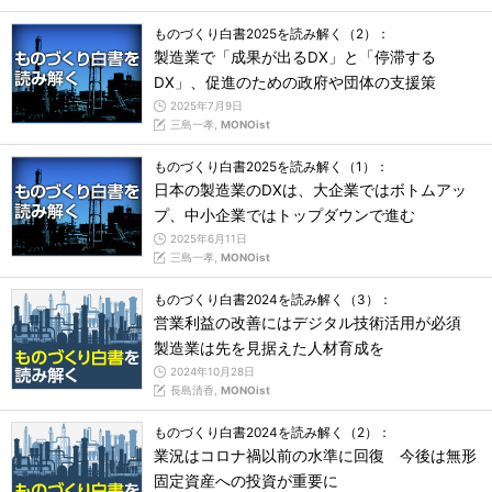
ものづくり白書2025を読み解く（2）：
製造業で「成果が出るDX」と「停滞する
DX」、促進のための政府や団体の支援策
2025年7月9日
三島一孝,
MONOist
ものづくり白書2025を読み解く（1）：
日本の製造業のDXは、大企業ではボトムアッ
プ、中小企業ではトップダウンで進む
2025年6月11日
三島一孝,
MONOist
ものづくり白書2024を読み解く（3）：
営業利益の改善にはデジタル技術活用が必須
製造業は先を見据えた人材育成を
2024年10月28日
長島清香,
MONOist
ものづくり白書2024を読み解く（2）：
業況はコロナ禍以前の水準に回復 今後は無形
固定資産への投資が重要に