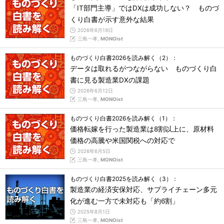
「IT部門主導」ではDXは成功しない？ ものづ
くり白書が示す意外な結果
2026年6月19日
三島一孝,
MONOist
ものづくり白書2026を読み解く（2）：
データは取れるがつながらない ものづくり白
書に見る製造業DXの課題
2026年6月12日
三島一孝,
MONOist
ものづくり白書2026を読み解く（1）：
価格転嫁を行った製造業は8割以上に、原材料
価格の高騰や米国関税への対応で
2026年6月5日
三島一孝,
MONOist
ものづくり白書2025を読み解く（3）：
製造業の経済安保対応、サプライチェーン多元
化が進む一方で未対応も「約6割」
2025年8月1日
三島一孝,
MONOist