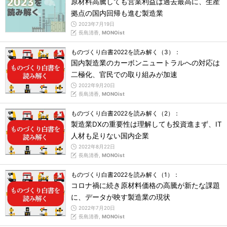
原材料高騰しても営業利益は過去最高に、生産
拠点の国内回帰も進む製造業
2023年7月19日
長島清香,
MONOist
ものづくり白書2022を読み解く（3）：
国内製造業のカーボンニュートラルへの対応は
二極化、官民での取り組みが加速
2022年9月20日
長島清香,
MONOist
ものづくり白書2022を読み解く（2）：
製造業DXの重要性は理解しても投資進まず、IT
人材も足りない国内企業
2022年8月22日
長島清香,
MONOist
ものづくり白書2022を読み解く（1）：
コロナ禍に続き原材料価格の高騰が新たな課題
に、データが映す製造業の現状
2022年7月20日
長島清香,
MONOist