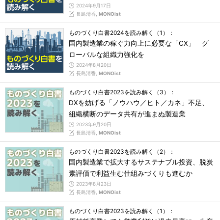
2024年9月17日
長島清香,
MONOist
ものづくり白書2024を読み解く（1）：
国内製造業の稼ぐ力向上に必要な「CX」 グ
ローバルな組織力強化を
2024年8月20日
長島清香,
MONOist
ものづくり白書2023を読み解く（3）：
DXを妨げる「ノウハウ／ヒト／カネ」不足、
組織横断のデータ共有が進まぬ製造業
2023年9月20日
長島清香,
MONOist
ものづくり白書2023を読み解く（2）：
国内製造業で拡大するサステナブル投資、脱炭
素評価で利益生む仕組みづくりも進むか
2023年8月23日
長島清香,
MONOist
ものづくり白書2023を読み解く（1）：