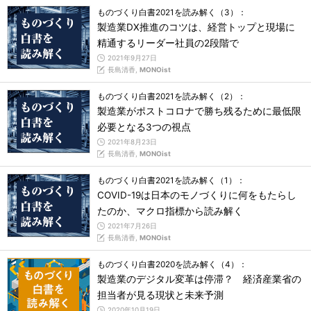
ものづくり白書2021を読み解く（3）：
製造業DX推進のコツは、経営トップと現場に
精通するリーダー社員の2段階で
2021年9月27日
長島清香,
MONOist
ものづくり白書2021を読み解く（2）：
製造業がポストコロナで勝ち残るために最低限
必要となる3つの視点
2021年8月23日
長島清香,
MONOist
ものづくり白書2021を読み解く（1）：
COVID-19は日本のモノづくりに何をもたらし
たのか、マクロ指標から読み解く
2021年7月26日
長島清香,
MONOist
ものづくり白書2020を読み解く（4）：
製造業のデジタル変革は停滞？ 経済産業省の
担当者が見る現状と未来予測
2020年10月19日