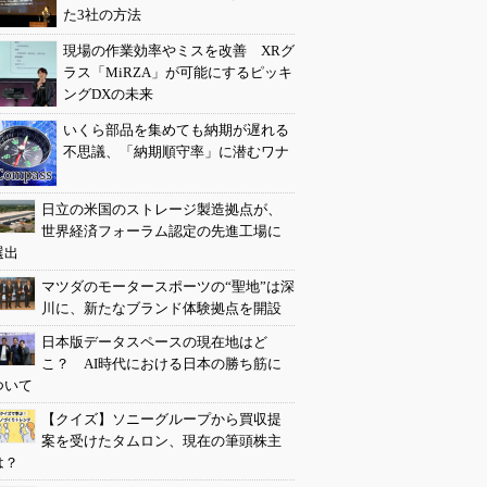
た3社の方法
現場の作業効率やミスを改善 XRグ
ラス「MiRZA」が可能にするピッキ
ングDXの未来
いくら部品を集めても納期が遅れる
不思議、「納期順守率」に潜むワナ
日立の米国のストレージ製造拠点が、
世界経済フォーラム認定の先進工場に
選出
マツダのモータースポーツの“聖地”は深
川に、新たなブランド体験拠点を開設
日本版データスペースの現在地はど
こ？ AI時代における日本の勝ち筋に
ついて
【クイズ】ソニーグループから買収提
案を受けたタムロン、現在の筆頭株主
は？