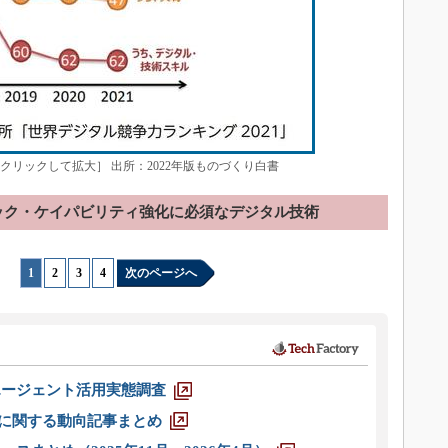
クリックして拡大］ 出所：2022年版ものづくり白書
ック・ケイパビリティ強化に必須なデジタル技術
1
|
2
|
3
|
4
次のページへ
エージェント活用実態調査
O」に関する動向記事まとめ