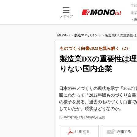
工
産
メディア
脱
つながる技術
AI×技術
MONOist
>
製造マネジメント
>
製造業DXの重要性は
つながる工場
AI×設備
つながるサービ
Physical
ものづくり白書2022を読み解く（2）
製造業DXの重要性は理
りない国内企業
日本のモノづくりの現状を示す「2022年
回にわたって「2022年版ものづくり白
の様子を見る。過去のものづくり白書で
していたが、現状はどうなのか。
2022年08月22日 08時00分 公開
印刷する
通知する