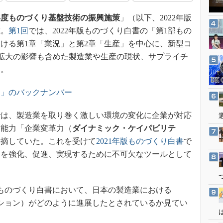
3Dプリンタ
産業オープンネット展
年度ものづくり基盤技術の振興施策
」（以下、2022年版
デジタルツインとCAE
載。
第1回
では、2022年版ものづくり白書の「第1部もの
S＆OP
ける第1章「業況」と第2章「生産」を中心に、新型コ
インダストリー4.0
9）拡大の影響も含めた製造業や生産の現状、サプライチ
イノベーション
た。
製造業ビッグデータ
く」のバックナンバー
メイドインジャパン
植物工場
では、製造業を取り巻く激しい環境の変化に企業が対応
知財マネジメント
く能力「企業変革力（
ダイナミック・ケイパビリテ
指摘していた。これを受けて
2021年版ものづくり白書
で
海外生産
ィを強化、促進、実現するために不可欠なツールとして
グローバル設計・開発
制御セキュリティ
新型コロナへの対応
版ものづくり白書において、日本の製造業における
ション）がどのように進展したとされているか見てい