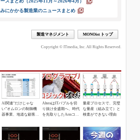
スまとめ（2025年11月～2026年4月）
込みにかかる製造業のニュースまとめ
製造マネジメント
MONOist トップ
Copyright © ITmedia, Inc. All Rights Reserved.
AI関連“だけじゃな
AlteraはITバブルを切
量産プロセスで、完璧
い”オムロンの制御機
り抜け全盛期へ、時代
な量産（組み立て）と
器事業、地道な顧客基
を先取りしたArmコア
検査ができない理由
盤強化が結実
＋FPGA...