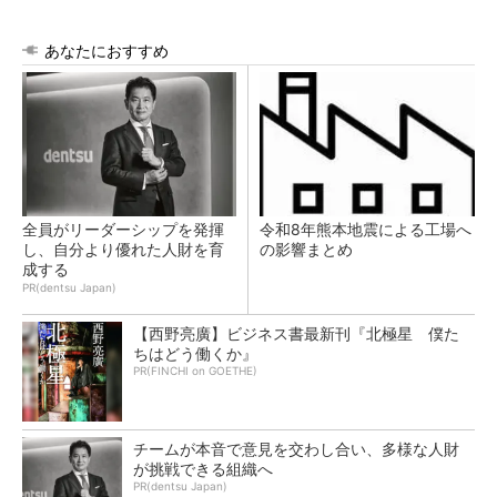
あなたにおすすめ
全員がリーダーシップを発揮
令和8年熊本地震による工場へ
し、自分より優れた人財を育
の影響まとめ
成する
PR(dentsu Japan)
【西野亮廣】ビジネス書最新刊『北極星 僕た
ちはどう働くか』
PR(FINCHI on GOETHE)
チームが本音で意見を交わし合い、多様な人財
が挑戦できる組織へ
PR(dentsu Japan)