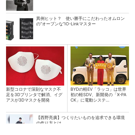
異例ヒット？ 使い勝手にこだわったオムロン
の“オープンな”IO-Linkマスター
新型コロナで深刻なマスク不
BYDの軽EV「ラッコ」は世界
足を3Dプリンタで解消、イグ
初の軽SDV、新開発の「X-PA
アスが3Dマスクを開発
CK」に電動システ...
【西野亮廣】つくりたいものを追求できる環境
の作り方とは
PR(FINCHI on GOETHE)