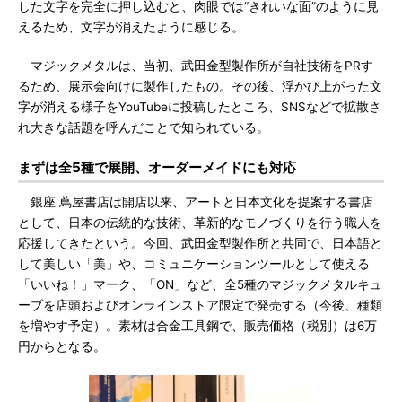
した文字を完全に押し込むと、肉眼では“きれいな面”のように見
えるため、文字が消えたように感じる。
マジックメタルは、当初、武田金型製作所が自社技術をPRす
るため、展示会向けに製作したもの。その後、浮かび上がった文
字が消える様子をYouTubeに投稿したところ、SNSなどで拡散さ
れ大きな話題を呼んだことで知られている。
まずは全5種で展開、オーダーメイドにも対応
銀座 蔦屋書店は開店以来、アートと日本文化を提案する書店
として、日本の伝統的な技術、革新的なモノづくりを行う職人を
応援してきたという。今回、武田金型製作所と共同で、日本語と
して美しい「美」や、コミュニケーションツールとして使える
「いいね！」マーク、「ON」など、全5種のマジックメタルキュ
ーブを店頭およびオンラインストア限定で発売する（今後、種類
を増やす予定）。素材は合金工具鋼で、販売価格（税別）は6万
円からとなる。