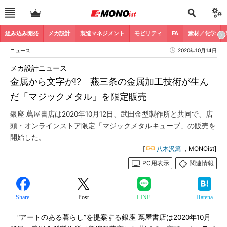
組み込み開発
メカ設計
製造マネジメント
モビリティ
FA
素材／化学
ニュース
2020年10月14日
メカ設計ニュース
金属から文字が!? 燕三条の金属加工技術が生ん
だ「マジックメタル」を限定販売
銀座 蔦屋書店は2020年10月12日、武田金型製作所と共同で、店
頭・オンラインストア限定「マジックメタルキューブ」の販売を
開始した。
[
八木沢篤
，MONOist]
PC用表示
関連情報
Share
Post
LINE
Hatena
“アートのある暮らし”を提案する銀座 蔦屋書店は2020年10月