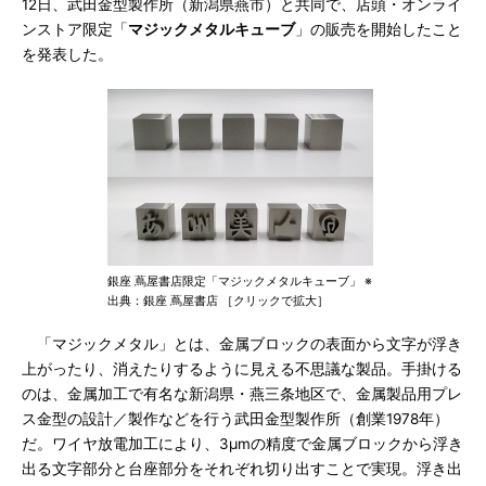
12日、武田金型製作所（新潟県燕市）と共同で、店頭・オンライ
ンストア限定「
マジックメタルキューブ
」の販売を開始したこと
を発表した。
銀座 蔦屋書店限定「マジックメタルキューブ」 ※
出典：銀座 蔦屋書店 ［クリックで拡大］
「マジックメタル」とは、金属ブロックの表面から文字が浮き
上がったり、消えたりするように見える不思議な製品。手掛ける
のは、金属加工で有名な新潟県・燕三条地区で、金属製品用プレ
ス金型の設計／製作などを行う武田金型製作所（創業1978年）
だ。ワイヤ放電加工により、3μmの精度で金属ブロックから浮き
出る文字部分と台座部分をそれぞれ切り出すことで実現。浮き出