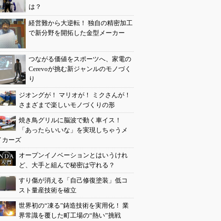
は？
経営難から大逆転！ 独自の精密加工
で新分野を開拓した金型メーカー
つながる価値をスポーツへ、家電の
Cerevoが挑む新ジャンルのモノづく
り
ジオングが！ マリオが！ ミクさんが！
さまざまで楽しいモノづくりの形
焼き鳥グリルに脳波で動く車イス！
「あったらいいな」を実現しちゃうメ
イカーズ
オープンイノベーションとはいうけれ
ど、大手と組んで秘密は守れる？
すり傷が消える「自己修復塗装」低コ
スト量産技術を確立
世界初の“凍る”鋳造技術を実用化！ 業
界常識を覆した町工場の“熱い”挑戦