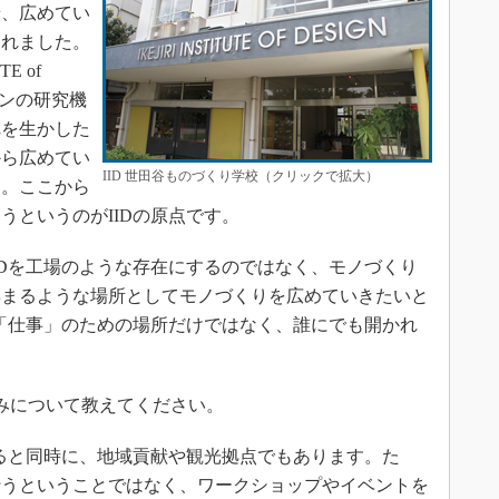
せ、広めてい
されました。
E of
インの研究機
れを生かした
から広めてい
IID 世田谷ものづくり学校（クリックで拡大）
す。ここから
うというのがIIDの原点です。
Dを工場のような存在にするのではなく、モノづくり
集まるような場所としてモノづくりを広めていきたいと
は「仕事」のための場所だけではなく、誰にでも開かれ
。
みについて教えてください。
ると同時に、地域貢献や観光拠点でもあります。た
行うということではなく、ワークショップやイベントを