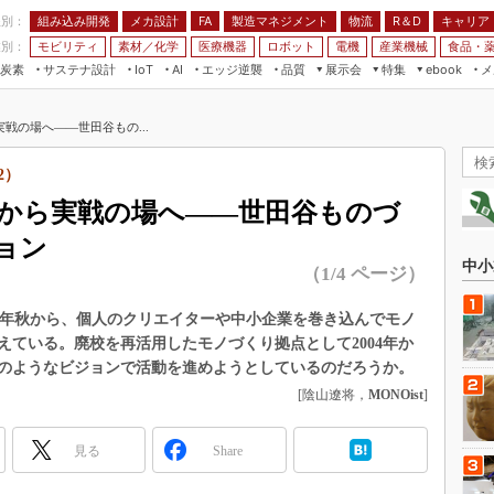
程別：
組み込み開発
メカ設計
製造マネジメント
物流
R＆D
キャリア
FA
業別：
モビリティ
素材／化学
医療機器
ロボット
電機
産業機械
食品・
炭素
サステナ設計
エッジ逆襲
品質
展示会
特集
メ
IoT
AI
ebook
伝承
組み込み開発
CEATEC
読者調査まとめ
編集後記
戦の場へ――世田谷もの...
JIMTOF
保全
メカ設計
つながるクルマ
組込み/エッジ コンピューティング
ス
 AI
製造マネジメント
5G
2）
展＆IoT/5Gソリューション展
VR／AR
FA
から実戦の場へ――世田谷ものづ
IIFES
モビリティ
フィールドサービス
ョン
国際ロボット展
素材／化学
FPGA
中小
（1/4 ページ）
ジャパンモビリティショー
組み込み画像技術
TECHNO-FRONTIER
2014年秋から、個人のクリエイターや中小企業を巻き込んでモノ
組み込みモデリング
ている。廃校を再活用したモノづくり拠点として2004年か
人テク展
Windows Embedded
のようなビジョンで活動を進めようとしているのだろうか。
スマート工場EXPO
[陰山遼将，
MONOist
]
車載ソフト開発
EdgeTech+
ISO26262
日本ものづくりワールド
見る
Share
無償設計ツール
AUTOMOTIVE WORLD