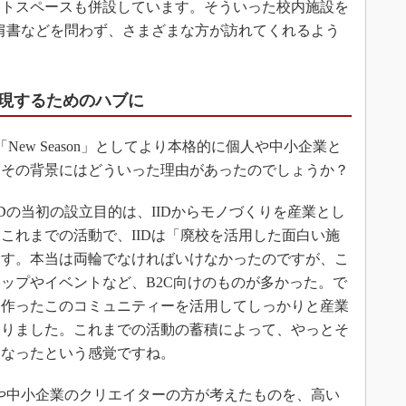
ントスペースも併設しています。そういった校内施設を
や肩書などを問わず、さまざまな方が訪れてくれるよう
。
現するためのハブに
「New Season」としてより本格的に個人や中小企業と
。その背景にはどういった理由があったのでしょうか？
Dの当初の設立目的は、IIDからモノづくりを産業とし
これまでの活動で、IIDは「廃校を活用した面白い施
ます。本当は両輪でなければいけなかったのですが、こ
ップやイベントなど、B2C向けのものが多かった。で
けて作ったこのコミュニティーを活用してしっかりと産業
なりました。これまでの活動の蓄積によって、やっとそ
になったという感覚ですね。
や中小企業のクリエイターの方が考えたものを、高い