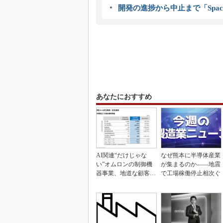
開発の進捗から中止まで「Spac
あなたにおすすめ
AI関連“だけじゃな
なぜ熊本に半導体産業
い”オムロンの制御機
が集まるのか――地震
器事業、地道な顧客基
で工場稼働停止相次ぐ
盤強化が結実