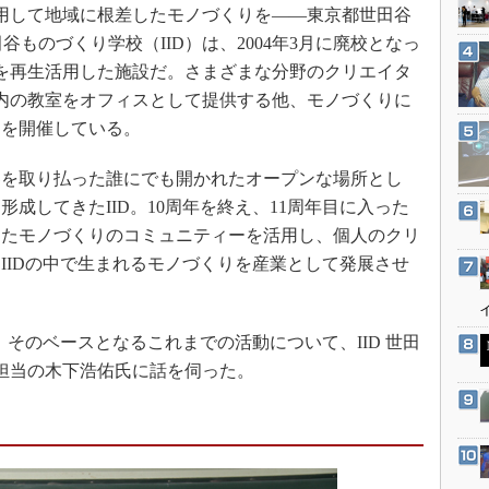
3Dプリンタ
して地域に根差したモノづくりを――東京都世田谷
産業オープンネット展
デジタルツインとCAE
世田谷ものづくり学校（IID）は、2004年3月に廃校となっ
を再生活用した施設だ。さまざまな分野のクリエイタ
S＆OP
内の教室をオフィスとして提供する他、モノづくりに
インダストリー4.0
トを開催している。
イノベーション
製造業ビッグデータ
を取り払った誰にでも開かれたオープンな場所とし
成してきたIID。10周年を終え、11周年目に入った
メイドインジャパン
てきたモノづくりのコミュニティーを活用し、個人のクリ
植物工場
IIDの中で生まれるモノづくりを産業として発展させ
知財マネジメント
海外生産
そのベースとなるこれまでの活動について、IID 世田
グローバル設計・開発
画担当の木下浩佑氏に話を伺った。
制御セキュリティ
新型コロナへの対応