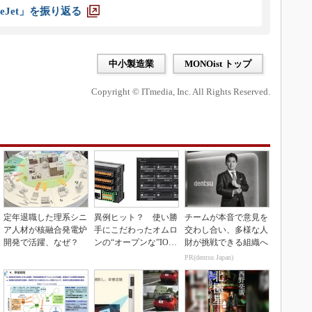
eJet」を振り返る
中小製造業
MONOist トップ
Copyright © ITmedia, Inc. All Rights Reserved.
定年退職した理系シニ
異例ヒット？ 使い勝
チームが本音で意見を
ア人材が核融合発電炉
手にこだわったオムロ
交わし合い、多様な人
開発で活躍、なぜ？
ンの“オープンな”IO-L
財が挑戦できる組織へ
inkマスター
PR(dentsu Japan)