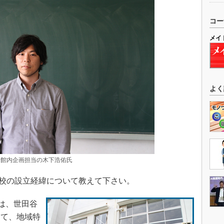
コー
メイ
よく
室 館内企画担当の木下浩佑氏
学校の設立経緯について教えて下さい。
校は、世田谷
して、地域特