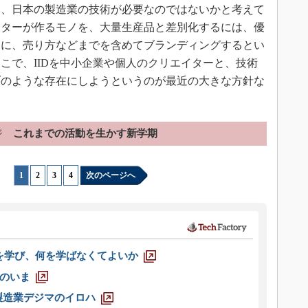
は、日本の製造業の技術が必要なのではないかと考えて
イターが作るモノを、大量生産品と差別化するには、優
もに、売り方などまでを含めてブランディングするとい
こで、IIDを中小企業や個人のクリエイターと、技術
ブのような存在にしようというのが最近の大きな方針な
ジ
これまでの活動を生かす新学期
1
|
2
|
3
|
4
次のページへ
を学び、何を学ばなくてよいか
のいま
製造業デジマのイロハ