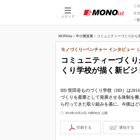
工
産
メディア
脱
つながる技術
AI×技術
MONOist
>
中小製造業
>
コミュニティーづくりから実
つながる工場
AI×設備
つながるサービ
Physical
モノづくり×ベンチャー インタビュー（
コミュニティーづくり
くり学校が描く新ビジ
IID 世田谷ものづくり学校（IID）は
づくりを産業として発展させる体制を整え
ら行ってきた取り組みを基に、今後はど
2014年10月21日 10時00分 公開
印刷する
通知する