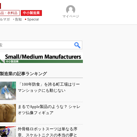
薬品・衣料品
中小製造業
マイページ
ルマガ
告知
Special
製造業の記事ランキング
「100年防食」を誇る町工場はリー
マンショックにも動じない
まるでApple製品のような？ シャレ
オツ仏像フィギュア
外骨格ロボットスーツは単なる序
章、スケルトニクスの本当の夢と