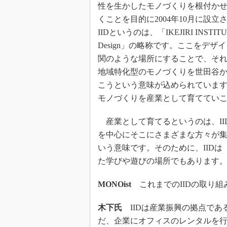
性を生かしたモノづくりを根付か
くことを目的に2004年10月に設立
IIDというのは、「IKEJIRI INSTITUT
Design」の略称です。ここをデザ
関のような場所にすることで、そ
地域特化型のモノづくりを世田谷
こうという意味が込められていま
モノづくりを産業として育てていこ
産業として育てるというのは、II
を中心にそこにさまざまな方々が
いう意味です。そのために、IID
た学びや遊びの場所でもあります
MONOist
これまでのIIDの取り組
木下氏
IIDは産業振興の拠点であ
だ、企業にオフィスのレンタルを