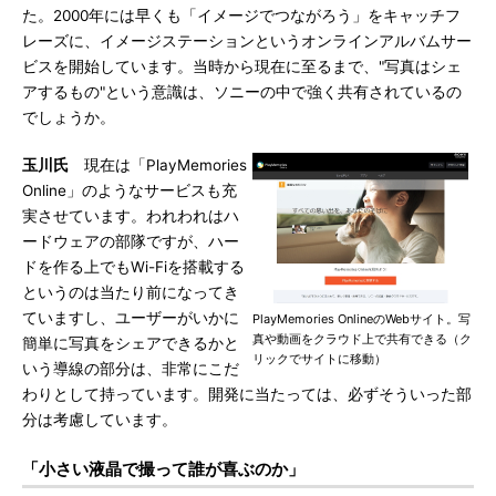
た。2000年には早くも「イメージでつながろう」をキャッチフ
レーズに、イメージステーションというオンラインアルバムサー
ビスを開始しています。当時から現在に至るまで、"写真はシェ
アするもの"という意識は、ソニーの中で強く共有されているの
でしょうか。
玉川氏
現在は「PlayMemories
Online」のようなサービスも充
実させています。われわれはハ
ードウェアの部隊ですが、ハー
ドを作る上でもWi-Fiを搭載する
というのは当たり前になってき
ていますし、ユーザーがいかに
PlayMemories OnlineのWebサイト。写
真や動画をクラウド上で共有できる（ク
簡単に写真をシェアできるかと
リックでサイトに移動）
いう導線の部分は、非常にこだ
わりとして持っています。開発に当たっては、必ずそういった部
分は考慮しています。
「小さい液晶で撮って誰が喜ぶのか」