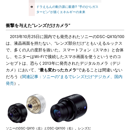
⇒
ドラえもんの動力源に最適!? “手のひらガス
タービン”が描くエネルギーの未来
衝撃を与えた“レンズだけカメラ”
2013年10月25日に国内でも発売されたソニーのDSC-QX10/100
は、液晶画面を持たない、“レンズ部分だけ”ともいえるルックス
で、多くの人の度肝を抜いた。スマートフォン（スマホ）と合体
し、モニターはWi-Fiで接続したスマホ画面を使うというそのコ
ンセプトは、恐らく2013年に発売されたデジタルカメラ（デジ
カメ）において、"
最も変わったカメラ
"であることは間違いない
だろう（
関連記事：ソニーの“まるでレンズだけ”デジカメ、国内
発売
）。
ソニーのDSC-QX10（左）とDSC-QX100（右）。レンズだ