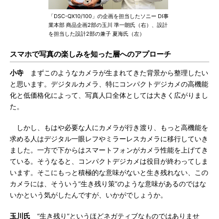
「DSC-QX10/100」の企画を担当したソニー DI事
業本部 商品企画2部の玉川 準一朗氏（右）、設計
を担当した設計2部の兼子 夏海氏（左）
スマホで写真の楽しみを知った層へのアプローチ
小寺
まずこのようなカメラが生まれてきた背景から整理したい
と思います。デジタルカメラ、特にコンパクトデジカメの高機能
化と低価格化によって、写真人口全体としては大きく広がりまし
た。
しかし、もはや必要な人にカメラが行き渡り、もっと高機能を
求める人はデジタル一眼レフやミラーレスカメラに移行していき
ました。一方で下からはスマートフォンがカメラ性能を上げてき
ている。そうなると、コンパクトデジカメは役目が終わってしま
います。そこにもっと積極的な意味がないと生き残れない、この
カメラには、そういう“生き残り策”のような意味があるのではな
いかという気がしたんですが、いかがでしょうか。
玉川氏
“生き残り”というほどネガティブなものではありませ