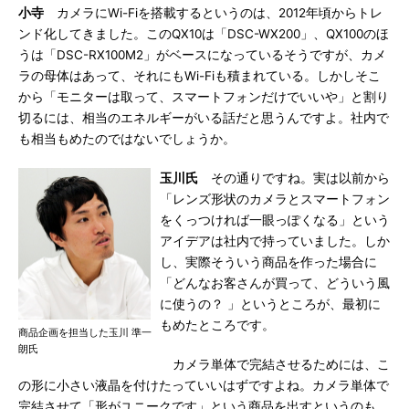
小寺
カメラにWi-Fiを搭載するというのは、2012年頃からトレ
ンド化してきました。このQX10は「DSC-WX200」、QX100のほ
うは「DSC-RX100M2」がベースになっているそうですが、カメ
ラの母体はあって、それにもWi-Fiも積まれている。しかしそこ
から「モニターは取って、スマートフォンだけでいいや」と割り
切るには、相当のエネルギーがいる話だと思うんですよ。社内で
も相当もめたのではないでしょうか。
玉川氏
その通りですね。実は以前から
「レンズ形状のカメラとスマートフォン
をくっつければ一眼っぽくなる」という
アイデアは社内で持っていました。しか
し、実際そういう商品を作った場合に
「どんなお客さんが買って、どういう風
に使うの？ 」というところが、最初に
もめたところです。
商品企画を担当した玉川 準一
朗氏
カメラ単体で完結させるためには、こ
の形に小さい液晶を付けたっていいはずですよね。カメラ単体で
完結させて「形がユニークです」という商品を出すというのも、