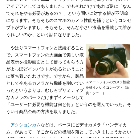
アイデアとしてはありました。でもそれだけであれば逆に「なん
でそれをやる必要があるの？ 」という問いに対する解が不明瞭
になります。そもそものスマホのカメラ性能を補うというコンセ
プトがブレますし、そもそも、そんな小さい液晶を搭載して誰が
うれしいのか、という話になりました。
やはりスマートフォンと接続すること
で、スマートフォンの大画面で美しい液
晶表示を撮影画面として使ってもらう方
がよっぽどインパクトがあるということ
に落ち着いたわけです。ですから、製品
スマートフォンのカメラ性能
として今あるカメラから機能を削いでい
を補うというコンセプト（出
ったというよりは、むしろプリミティブ
典：ソニー）
なカメラのパーツだけまずイメージして
「ユーザーに必要な機能は何と何」というのを選んでいった。そ
ういう商品企画の方法を取りました。
アクションカム
などは、ベースにビデオカメラ「ハンディカ
ム」があって、そこからどの機能を落としていきましょうかとい