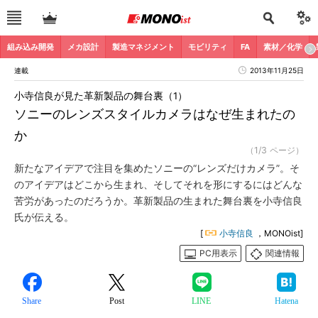
組み込み開発
メカ設計
製造マネジメント
モビリティ
FA
素材／化学
連載
2013年11月25日
小寺信良が見た革新製品の舞台裏（1）
ソニーのレンズスタイルカメラはなぜ生まれたの
か
（1/3 ページ）
新たなアイデアで注目を集めたソニーの“レンズだけカメラ”。そ
のアイデアはどこから生まれ、そしてそれを形にするにはどんな
苦労があったのだろうか。革新製品の生まれた舞台裏を小寺信良
氏が伝える。
[
小寺信良
，MONOist]
PC用表示
関連情報
Share
Post
LINE
Hatena