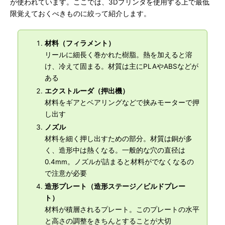
が使われています。ここでは、3Dプリンタを使用する上で最低
限覚えておくべきものに絞って紹介します。
材料（フィラメント）
リールに細長く巻かれた樹脂。熱を加えると溶
け、冷えて固まる。材質は主にPLAやABSなどが
ある
エクストルーダ（押出機）
材料をギアとベアリングなどで挟みモーターで押
し出す
ノズル
材料を細く押し出すための部分。材質は銅が多
く、造形中は熱くなる。一般的な穴の直径は
0.4mm。ノズルが詰まると材料がでなくなるの
で注意が必要
造形プレート（造形ステージ／ビルドプレー
ト）
材料が積層されるプレート。このプレートの水平
と高さの調整をきちんとすることが大切