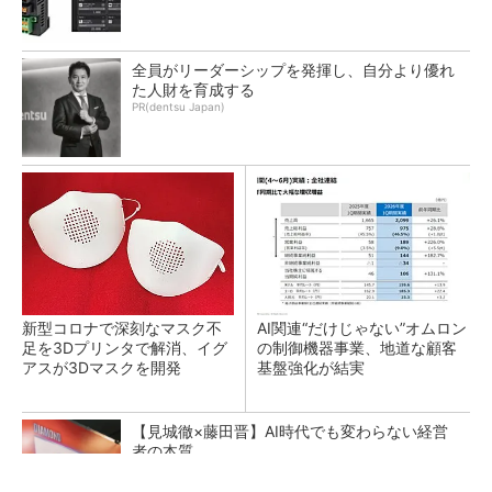
全員がリーダーシップを発揮し、自分より優れ
た人財を育成する
PR(dentsu Japan)
新型コロナで深刻なマスク不
AI関連“だけじゃない”オムロン
足を3Dプリンタで解消、イグ
の制御機器事業、地道な顧客
アスが3Dマスクを開発
基盤強化が結実
【見城徹×藤田晋】AI時代でも変わらない経営
者の本質
PR(FINCHI on GOETHE)