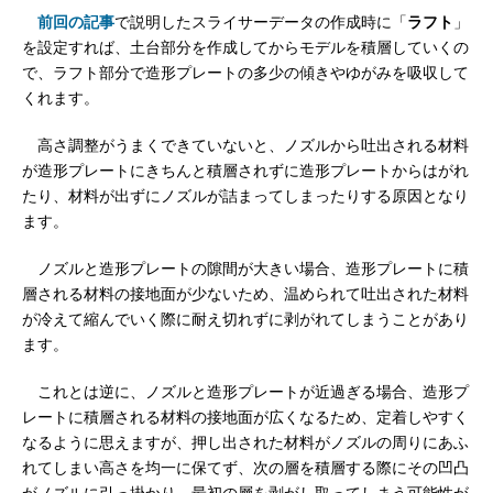
前回の記事
で説明したスライサーデータの作成時に「
ラフト
」
を設定すれば、土台部分を作成してからモデルを積層していくの
で、ラフト部分で造形プレートの多少の傾きやゆがみを吸収して
くれます。
高さ調整がうまくできていないと、ノズルから吐出される材料
が造形プレートにきちんと積層されずに造形プレートからはがれ
たり、材料が出ずにノズルが詰まってしまったりする原因となり
ます。
ノズルと造形プレートの隙間が大きい場合、造形プレートに積
層される材料の接地面が少ないため、温められて吐出された材料
が冷えて縮んでいく際に耐え切れずに剥がれてしまうことがあり
ます。
これとは逆に、ノズルと造形プレートが近過ぎる場合、造形プ
レートに積層される材料の接地面が広くなるため、定着しやすく
なるように思えますが、押し出された材料がノズルの周りにあふ
れてしまい高さを均一に保てず、次の層を積層する際にその凹凸