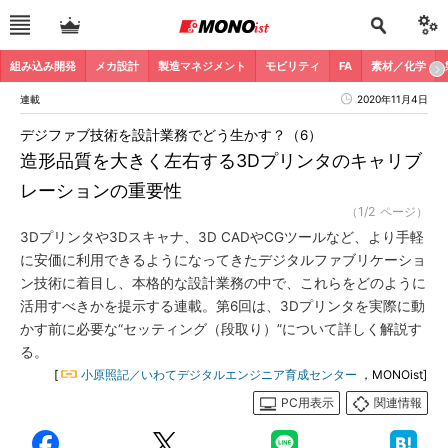
組み込み開発
メカ設計
製造マネジメント
モビリティ
FA
素材／化学
連載
2020年11月4日
デジファブ技術を設計業務でどう生かす？（6）
造形品質を大きく左右する3Dプリンタのキャリブ
レーションの重要性
（1/2 ページ）
3Dプリンタや3Dスキャナ、3D CADやCGツールなど、より手軽
に安価に利用できるようになってきたデジタルファブリケーショ
ン技術に着目し、本格的な設計業務の中で、これらをどのように
活用すべきかを提示する連載。第6回は、3Dプリンタを実際に動
かす前に必要な“セッティング（段取り）”について詳しく解説す
る。
[
小原照記／いわてデジタルエンジニア育成センター
，MONOist]
PC用表示
関連情報