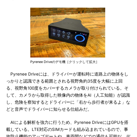
Pyrenee Driveのデモ機［クリックして拡大］
Pyrenee Driveには、ドライバーが運転時に道路上の物体をし
っかりと認識できる範囲とされる視野角約35度を大幅に上回
る、視野角100度をカバーするカメラが取り付けられている。そ
して、カメラから取得した映像内の物体をAI（人工知能）が認識
し、危険を察知するとドライバーに「右から歩行者が来るよ」な
どと音声でドライバーに知らせる仕組みだ。
AIによる解析を強力に行うため、Pyrenee DriveにはGPUを搭
載している。LTE対応のSIMカードも組み込まれているので、事
故防止機能のアップデートや、車両間などでの通信も可能だ。デ