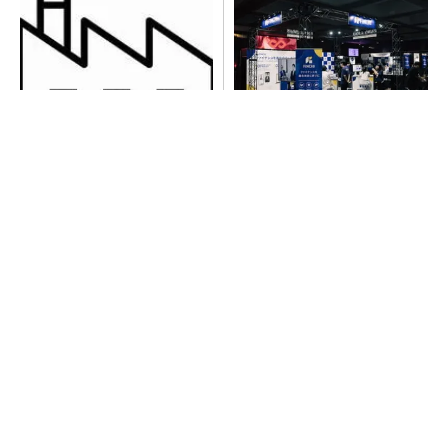
令和8年熊本地震による工場へ
【見城徹×藤田晋】AI時代でも
の影響まとめ
変わらない経営者の本質
PR(FINCHI on GOETHE)
【見城徹×藤田晋】AI時代でも変わらない経営
者の本質
PR(FINCHI on GOETHE)
異例ヒット？ 使い勝手にこだわったオムロン
の“オープンな”IO-Linkマスター
SNSアカウントを着実に成長。実はみんなココ