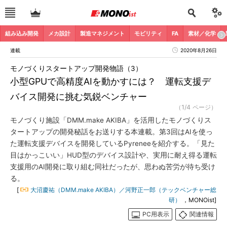
組み込み開発
メカ設計
製造マネジメント
モビリティ
FA
素材／化学
連載
2020年8月26日
モノづくりスタートアップ開発物語（3）
小型GPUで高精度AIを動かすには？ 運転支援デ
バイス開発に挑む気鋭ベンチャー
（1/4 ページ）
モノづくり施設「DMM.make AKIBA」を活用したモノづくりス
タートアップの開発秘話をお送りする本連載。第3回はAIを使っ
た運転支援デバイスを開発しているPyreneeを紹介する。「見た
目はかっこいい」HUD型のデバイス設計や、実用に耐え得る運転
支援用のAI開発に取り組む同社だったが、思わぬ苦労が待ち受け
る。
[
大沼慶祐（DMM.make AKIBA）／河野正一郎（テックベンチャー総
研）
，MONOist]
PC用表示
関連情報