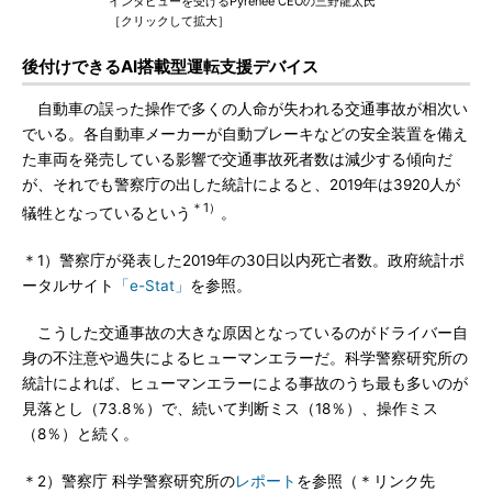
インタビューを受けるPyrenee CEOの三野龍太氏
［クリックして拡大］
後付けできるAI搭載型運転支援デバイス
自動車の誤った操作で多くの人命が失われる交通事故が相次い
でいる。各自動車メーカーが自動ブレーキなどの安全装置を備え
た車両を発売している影響で交通事故死者数は減少する傾向だ
が、それでも警察庁の出した統計によると、2019年は3920人が
＊1）
犠牲となっているという
。
＊1）警察庁が発表した2019年の30日以内死亡者数。政府統計ポ
ータルサイト
「e-Stat」
を参照。
こうした交通事故の大きな原因となっているのがドライバー自
身の不注意や過失によるヒューマンエラーだ。科学警察研究所の
統計によれば、ヒューマンエラーによる事故のうち最も多いのが
見落とし（73.8％）で、続いて判断ミス（18％）、操作ミス
（8％）と続く。
＊2）警察庁 科学警察研究所の
レポート
を参照（＊リンク先