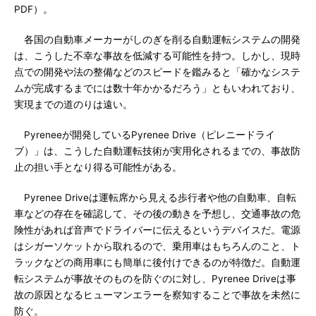
PDF）。
各国の自動車メーカーがしのぎを削る自動運転システムの開発
は、こうした不幸な事故を低減する可能性を持つ。しかし、現時
点での開発や法の整備などのスピードを鑑みると「確かなシステ
ムが完成するまでには数十年かかるだろう」ともいわれており、
実現までの道のりは遠い。
Pyreneeが開発しているPyrenee Drive（ピレニードライ
ブ）」は、こうした自動運転技術が実用化されるまでの、事故防
止の担い手となり得る可能性がある。
Pyrenee Driveは運転席から見える歩行者や他の自動車、自転
車などの存在を確認して、その後の動きを予想し、交通事故の危
険性があれば音声でドライバーに伝えるというデバイスだ。電源
はシガーソケットから取れるので、乗用車はもちろんのこと、ト
ラックなどの商用車にも簡単に後付けできるのが特徴だ。自動運
転システムが事故そのものを防ぐのに対し、Pyrenee Driveは事
故の原因となるヒューマンエラーを察知することで事故を未然に
防ぐ。