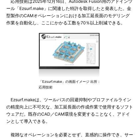
応用技術は2025年12月16日、Autodesk Fusion用のアドインツ
ール「Ezsurf.make」に関連した特許を取得したと発表した。金
型製作のCAMオペレーションにおける加工延長面のモデリング
作業を自動化し、ここにかかる工数を70％以上削減できる。
「Ezsurf.make」の画面イメージ 出所：
応用技術
Ezsurf.makeは、ツールパスの回避抑制やプロファイルライン
の精度向上に不可欠な、加工延長面の作成作業で使用するソフト
ウェアだ。既存のCAD／CAM環境を変更することなく、アドイ
ンとして導入できる。
複雑なオペレーションを必要とせず、直感的に操作でき、サー