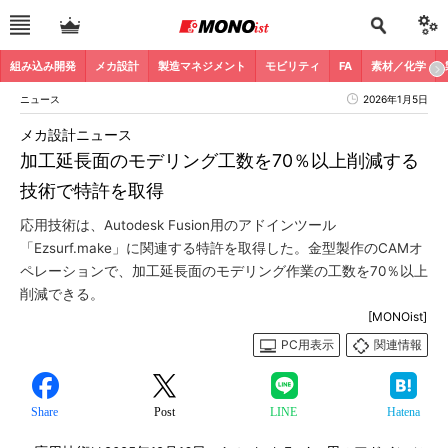
組み込み開発
メカ設計
製造マネジメント
モビリティ
FA
素材／化学
ニュース
2026年1月5日
メカ設計ニュース
加工延長面のモデリング工数を70％以上削減する
技術で特許を取得
応用技術は、Autodesk Fusion用のアドインツール
「Ezsurf.make」に関連する特許を取得した。金型製作のCAMオ
ペレーションで、加工延長面のモデリング作業の工数を70％以上
削減できる。
[MONOist]
PC用表示
関連情報
Share
Post
LINE
Hatena