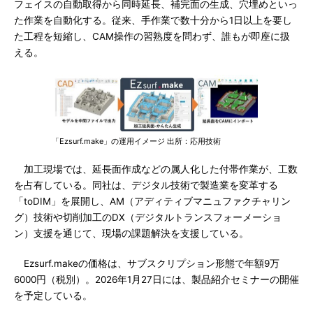
フェイスの自動取得から同時延長、補完面の生成、穴埋めといっ
た作業を自動化する。従来、手作業で数十分から1日以上を要し
た工程を短縮し、CAM操作の習熟度を問わず、誰もが即座に扱
える。
「Ezsurf.make」の運用イメージ 出所：応用技術
加工現場では、延長面作成などの属人化した付帯作業が、工数
を占有している。同社は、デジタル技術で製造業を変革する
「toDIM」を展開し、AM（アディティブマニュファクチャリン
グ）技術や切削加工のDX（デジタルトランスフォーメーショ
ン）支援を通じて、現場の課題解決を支援している。
Ezsurf.makeの価格は、サブスクリプション形態で年額9万
6000円（税別）。2026年1月27日には、製品紹介セミナーの開催
を予定している。