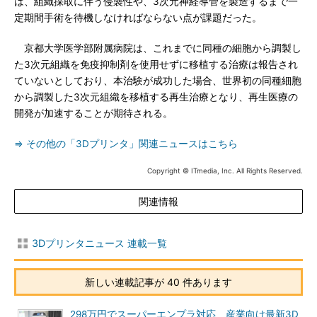
は、組織採取に伴う侵襲性や、3次元神経導管を製造するまで一
定期間手術を待機しなければならない点が課題だった。
京都大学医学部附属病院は、これまでに同種の細胞から調製し
た3次元組織を免疫抑制剤を使用せずに移植する治療は報告され
ていないとしており、本治験が成功した場合、世界初の同種細胞
から調製した3次元組織を移植する再生治療となり、再生医療の
開発が加速することが期待される。
⇒ その他の「3Dプリンタ」関連ニュースはこちら
Copyright © ITmedia, Inc. All Rights Reserved.
関連情報
3Dプリンタニュース 連載一覧
新しい連載記事が 40 件あります
298万円でスーパーエンプラ対応 産業向け最新3D