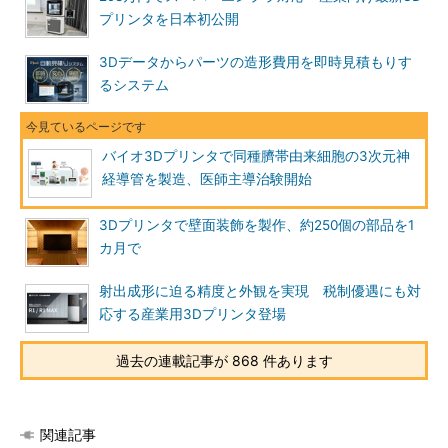
プリンタを日本初公開
3Dデータからパーツの造形費用を即時見積もりす
るシステム
バイオ3Dプリンタで同種臍帯由来細胞の3次元神
経導管を製造、医師主導治験開始
3Dプリンタで壁面装飾を製作、約250個の部品を1
カ月で
射出成形に迫る精度と外観を実現 税制優遇にも対
応する産業用3Dプリンタ登場
過去の連載記事が 868 件あります
関連記事