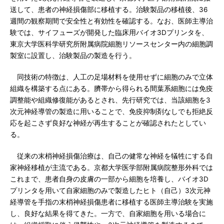
送して、患者の神経損傷部に移植する。治験製品の移植後、36
週間の観察期間で安全性と有効性を確認する。なお、医師主導治
験では、サイフューズが開発した臨床用バイオ3Dプリンタを、
東京大学医科学研究所附属病院細胞リソースセンター内の細胞調
製室に設置し、治験製品の製造を行う。
同技術の特徴は、人工の足場材料を使用せずに細胞のみで立体
組織を構築する点にある。臍帯から得られる間葉系細胞には免疫
調整能や組織修復能があるとされ、先行研究では、当該細胞を3
次元神経導管の製造に用いることで、免疫抑制剤なしでも拒絶反
応を起こさず良好な神経が再生することが確認されたとしてい
る。
従来の末梢神経損傷治療は、自己の健常な神経を犠牲にする自
家神経移植が主流である。京都大学医学部附属病院整形外科では
これまで、患者自身の皮膚の一部から細胞を培養し、バイオ3D
プリンタを用いて自家細胞のみで製造したヒト（自己）3次元神
経導管を手指の末梢神経損傷患者に移植する医師主導治験を実施
し、良好な結果を得てきた。一方で、自家細胞を用いる場合に