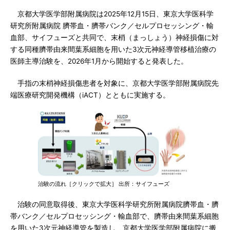
京都大学医学部附属病院は2025年12月15日、東京大学医科学
研究所附属病院 臍帯血・臍帯バンク／セルプロセッシング・輸
血部、サイフューズと共同で、末梢（まっしょう）神経損傷に対
する同種臍帯由来間葉系細胞を用いた3次元神経導管移植治療の
医師主導治験を、2026年1月から開始すると発表した。
手指の末梢神経損傷患者を対象に、京都大学医学部附属病院先
端医療研究開発機構（iACT）とともに実施する。
治験の流れ［クリックで拡大］ 出所：サイフューズ
治験の同意取得後、東京大学医科学研究所附属病院臍帯血・臍
帯バンク／セルプロセッシング・輸血部で、臍帯由来間葉系細胞
を用いた3次元神経導管を製造し、京都大学医学部附属病院に搬