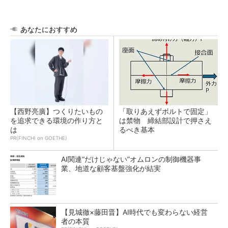
あなたにおすすめ
【西野亮廣】つくりたいもの
「取りあえずボルトで固定」
を追求できる環境の作り方と
は禁物 締結部設計で押さえ
は
るべき基本
PR(FINCHI on GOETHE)
AI関連“だけじゃない”オムロンの制御機器事
業、地道な顧客基盤強化が結実
【見城徹×藤田晋】AI時代でも変わらない経営
者の本質