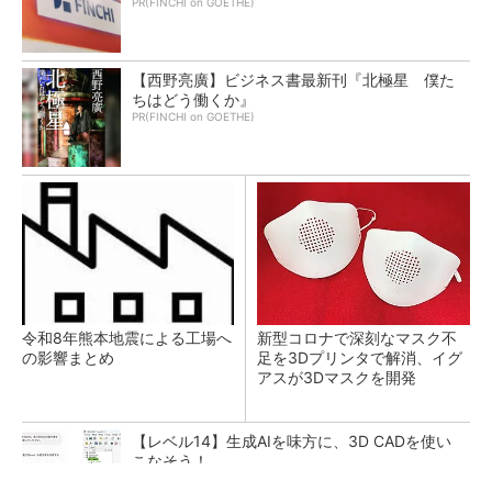
PR(FINCHI on GOETHE)
【西野亮廣】ビジネス書最新刊『北極星 僕た
ちはどう働くか』
PR(FINCHI on GOETHE)
令和8年熊本地震による工場へ
新型コロナで深刻なマスク不
の影響まとめ
足を3Dプリンタで解消、イグ
アスが3Dマスクを開発
【レベル14】生成AIを味方に、3D CADを使い
こなそう！