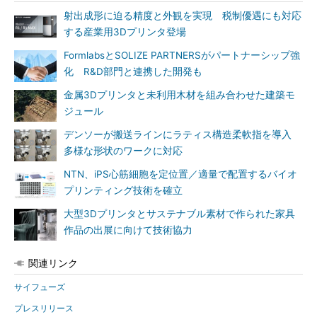
射出成形に迫る精度と外観を実現 税制優遇にも対応
する産業用3Dプリンタ登場
FormlabsとSOLIZE PARTNERSがパートナーシップ強
化 R&D部門と連携した開発も
金属3Dプリンタと未利用木材を組み合わせた建築モ
ジュール
デンソーが搬送ラインにラティス構造柔軟指を導入
多様な形状のワークに対応
NTN、iPS心筋細胞を定位置／適量で配置するバイオ
プリンティング技術を確立
大型3Dプリンタとサステナブル素材で作られた家具
作品の出展に向けて技術協力
関連リンク
サイフューズ
プレスリリース