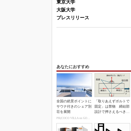
東京大学
大阪大学
プレスリリース
あなたにおすすめ
全国の絶景ポイントに
「取りあえずボルトで
サウナ付きのシェア別
固定」は禁物 締結部
荘を展開
設計で押さえるべき基
本
PR(COCO VILLA on GOETHE)