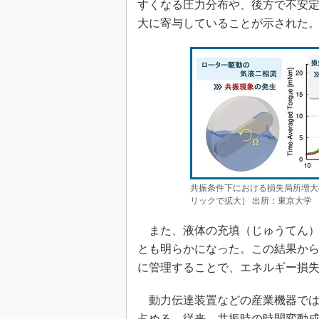
すくなる圧力分布や、後方で不安
大に寄与していることが示された
共振条件下における損失局所増大
リックで拡大］ 出所：東京大学
また、液体の充填（じゅうてん）
とも明らかになった。この結果か
に管理することで、エネルギー損
動力伝達装置などの産業機器では
占める。従来、共振時の時間変動