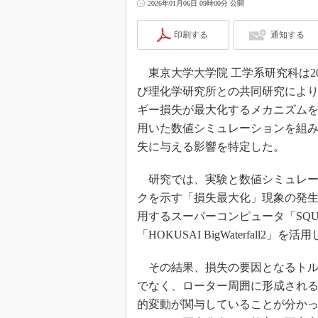
2026年01月06日 09時00分 公開
印刷する
通知する
東京大学大学院 工学系研究科は20
び理化学研究所との共同研究によ
ギー損失が最大化するメカニズム
用いた数値シミュレーションを組
失に与える影響を特定した。
研究では、実験と数値シミュレー
クを示す「損失最大化」現象の発
用するスーパーコンピュータ「SQ
「HOKUSAI BigWaterfall2」を活
その結果、損失の要因となるトル
でなく、ローター周囲に形成され
的変動が関与していることが分か