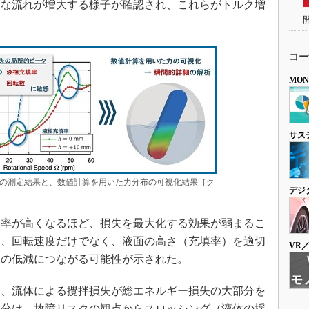
定な流れが増大する様子が確認され、これらがトルク増
。
コー
MO
サス
の測定結果と、数値計算を用いた力分布の可視化結果［ク
デジ
率が高くなるほど、損失を最大化する効果が弱まるこ
ら、回転速度だけでなく、液面の高さ（充填率）を適切
VR
失の低減につながる可能性が示された。
、流体による攪拌損失が総エネルギー損失の大部分を
成分は、故障リスクの観点からスロッシング（液体の揺