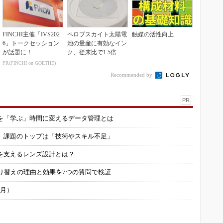
FINCHI主催「IVS202
ペロブスカイト太陽電
触媒の活性向上
6」トークセッション
池の量産に有効なイン
が話題に！
ク、従来比で1.5倍の
性能向上
PR(FINCHI on GOETHE)
Recommended by
PR
を「学ぶ」時間に変えるデータ管理とは
用 課題のトップは「技術やスキル不足」
を支えるレンズ設計とは？
り替えの理由と効果を7つの質問で検証
6月）