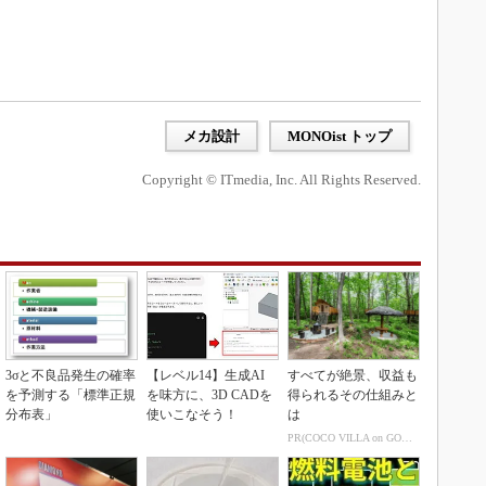
メカ設計
MONOist トップ
Copyright © ITmedia, Inc. All Rights Reserved.
3σと不良品発生の確率
【レベル14】生成AI
すべてが絶景、収益も
を予測する「標準正規
を味方に、3D CADを
得られるその仕組みと
分布表」
使いこなそう！
は
PR(COCO VILLA on GOETHE)