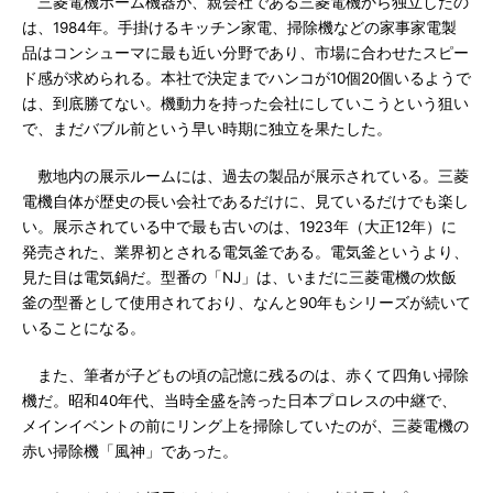
三菱電機ホーム機器が、親会社である三菱電機から独立したの
は、1984年。手掛けるキッチン家電、掃除機などの家事家電製
品はコンシューマに最も近い分野であり、市場に合わせたスピー
ド感が求められる。本社で決定までハンコが10個20個いるようで
は、到底勝てない。機動力を持った会社にしていこうという狙い
で、まだバブル前という早い時期に独立を果たした。
敷地内の展示ルームには、過去の製品が展示されている。三菱
電機自体が歴史の長い会社であるだけに、見ているだけでも楽し
い。展示されている中で最も古いのは、1923年（大正12年）に
発売された、業界初とされる電気釜である。電気釜というより、
見た目は電気鍋だ。型番の「NJ」は、いまだに三菱電機の炊飯
釜の型番として使用されており、なんと90年もシリーズが続いて
いることになる。
また、筆者が子どもの頃の記憶に残るのは、赤くて四角い掃除
機だ。昭和40年代、当時全盛を誇った日本プロレスの中継で、
メインイベントの前にリング上を掃除していたのが、三菱電機の
赤い掃除機「風神」であった。