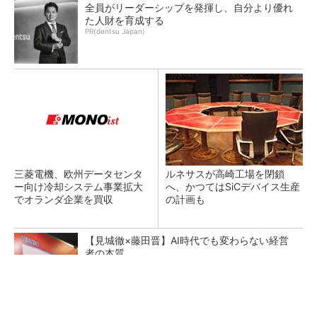
全員がリーダーシップを発揮し、自分より優れ
た人財を育成する
PR(dentsu Japan)
三菱電機、欧州データセンタ
ルネサスが高崎工場を閉鎖
ー向け冷却システム事業拡大
へ、かつてはSiCデバイス生産
でオランダ企業を買収
の計画も
【見城徹×藤田晋】AI時代でも変わらない経営
者の本質
PR(FINCHI on GOETHE)
狭小な駐車場に、シャープがポールカメラ式製