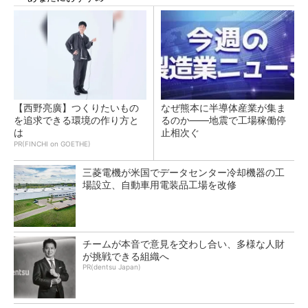
【西野亮廣】つくりたいもの
なぜ熊本に半導体産業が集ま
を追求できる環境の作り方と
るのか――地震で工場稼働停
は
止相次ぐ
PR(FINCHI on GOETHE)
三菱電機が米国でデータセンター冷却機器の工
場設立、自動車用電装品工場を改修
チームが本音で意見を交わし合い、多様な人財
が挑戦できる組織へ
PR(dentsu Japan)