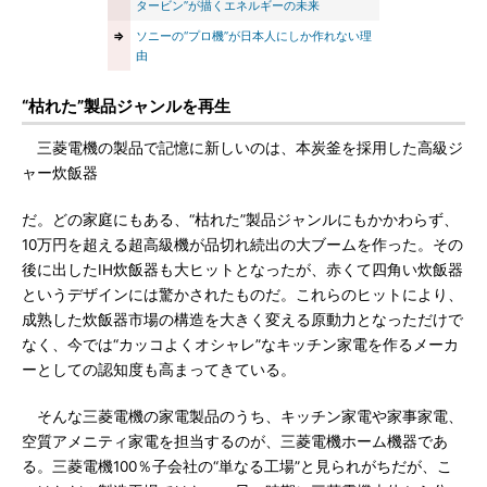
タービン”が描くエネルギーの未来
⇒
ソニーの“プロ機”が日本人にしか作れない理
由
“枯れた”製品ジャンルを再生
三菱電機の製品で記憶に新しいのは、本炭釜を採用した高級ジ
ャー炊飯器
だ。どの家庭にもある、“枯れた”製品ジャンルにもかかわらず、
10万円を超える超高級機が品切れ続出の大ブームを作った。その
後に出したIH炊飯器も大ヒットとなったが、赤くて四角い炊飯器
というデザインには驚かされたものだ。これらのヒットにより、
成熟した炊飯器市場の構造を大きく変える原動力となっただけで
なく、今では“カッコよくオシャレ”なキッチン家電を作るメーカ
ーとしての認知度も高まってきている。
そんな三菱電機の家電製品のうち、キッチン家電や家事家電、
空質アメニティ家電を担当するのが、三菱電機ホーム機器であ
る。三菱電機100％子会社の“単なる工場”と見られがちだが、こ