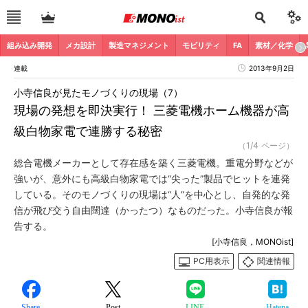
組み込み開発
メカ設計
製造マネジメント
モビリティ
FA
素材／化学
連載
2013年9月2日
小寺信良が見たモノづくりの現場（7）
現場の発想を即決実行！ 三菱電機ホーム機器が高
級白物家電で連勝する秘密
（1/4 ページ）
総合電機メーカーとして存在感を築く三菱電機。重電分野などが
強いが、意外にも高級白物家電では“尖った”製品でヒットを連発
している。そのモノづくりの現場は“人”を中心とし、自発的な発
信が飛び交う自由闊達（かったつ）なものだった。小寺信良が報
告する。
[小寺信良，MONOist]
PC用表示
関連情報
Share
Post
LINE
Hatena