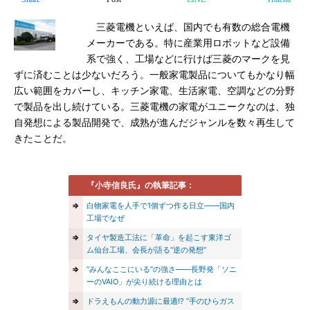
三菱電機といえば、国内でも有数の総合電機
メーカーである。特に産業用ロボットなど設備
系で強く、工場などに行けば三菱のマークを見
ずに済むことは少ないだろう。一般家電製品についてもかなり幅
広い範囲をカバーし、キッチン家電、生活家電、空調などの分野
で製品を出し続けている。三菱電機の家電がユニークなのは、独
自発想による製品開発で、成熟が進んだジャンルを数々再生して
きたことだ。
『小寺信良氏』の執筆記事：
⇒
白物家電を人手で1個ずつ作る日立――国内
工場でなぜ
⇒
タイヤ製造工法に「革命」を起こす東洋ゴ
ム仙台工場、会長が語る“逆の発想”
⇒
“みんなここにいる”の強さ――長野発「ソニ
ーのVAIO」が尖り続ける理由とは
⇒
ドラえもんの動力源に最適!? “手のひらガス