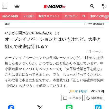
組み込み開発
メカ設計
製造マネジメント
モビリティ
FA
素材／化学
連載
2015年8月6日
いまさら聞けないNDAの結び方（1）
オープンイノベーションとはいうけれど、大手と
組んで秘密は守れる？
（1/3 ページ）
オープンイノベーションやコラボレーションなど、社外の力を活
用したモノづくりが、かつてないほど広がりを見せています。中
小製造業やモノづくりベンチャーでも「大手製造業と手を組む」
ことは身近になってきました。でも、ちょっと待ってください。
その取引は本当に安全ですか。本連載では「正しい秘密保持契約
（NDA）の結び方」を解説していきます。
[
柳下彰彦
，MONOist]
PC用表示
関連情報