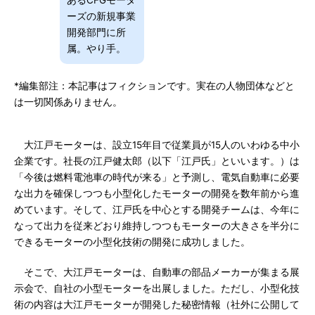
あるCFGモータ
ーズの新規事業
開発部門に所
属。やり手。
*編集部注：本記事はフィクションです。実在の人物団体などと
は一切関係ありません。
大江戸モーターは、設立15年目で従業員が15人のいわゆる中小
企業です。社長の江戸健太郎（以下「江戸氏」といいます。）は
「今後は燃料電池車の時代が来る」と予測し、電気自動車に必要
な出力を確保しつつも小型化したモーターの開発を数年前から進
めています。そして、江戸氏を中心とする開発チームは、今年に
なって出力を従来どおり維持しつつもモーターの大きさを半分に
できるモーターの小型化技術の開発に成功しました。
そこで、大江戸モーターは、自動車の部品メーカーが集まる展
示会で、自社の小型モーターを出展しました。ただし、小型化技
術の内容は大江戸モーターが開発した秘密情報（社外に公開して