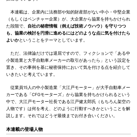
本連載は、企業内に法務部や知的財産部がない中小・中堅企業
（もしくはベンチャー企業）が、大企業から協業を持ちかけられ
た段階で、
自社の秘密情報（例えば技術ノウハウ）を守りつつ
も、協業の検討を円滑に進めるにはどのような点に気を付けたら
よいか
ということをテーマとしています。
ただ、法律論だけでは退屈ですので、フィクションで「ある中
小製造業と大手自動車メーカーの取引があったら」という設定を
置き、その事例を基に秘密保持において気を付ける点を紹介して
いきたいと考えています。
従業員15人の中小製造業「大江戸モーター」が大手自動車メー
カーである「CFGモーターズ」から協業を持ちかけられるという
中で、大江戸モーター社長である江戸健太郎氏（もちろん架空の
人物です）は何を考え、どのように行動すべきかということを解
説します。それではどうぞ最後までお付き合いください。
本連載の登場人物