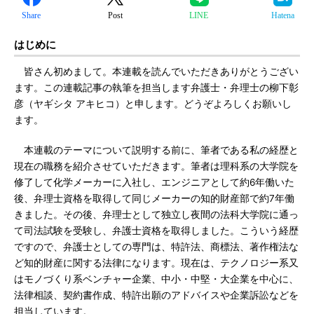
Share
Post
LINE
Hatena
はじめに
皆さん初めまして。本連載を読んでいただきありがとうござい
ます。この連載記事の執筆を担当します弁護士・弁理士の柳下彰
彦（ヤギシタ アキヒコ）と申します。どうぞよろしくお願いし
ます。
本連載のテーマについて説明する前に、筆者である私の経歴と
現在の職務を紹介させていただきます。筆者は理科系の大学院を
修了して化学メーカーに入社し、エンジニアとして約6年働いた
後、弁理士資格を取得して同じメーカーの知的財産部で約7年働
きました。その後、弁理士として独立し夜間の法科大学院に通っ
て司法試験を受験し、弁護士資格を取得しました。こういう経歴
ですので、弁護士としての専門は、特許法、商標法、著作権法な
ど知的財産に関する法律になります。現在は、テクノロジー系又
はモノづくり系ベンチャー企業、中小・中堅・大企業を中心に、
法律相談、契約書作成、特許出願のアドバイスや企業訴訟などを
担当しています。