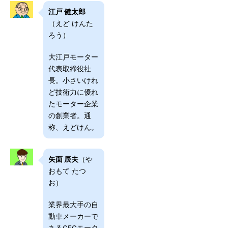
江戸 健太郎
（えど けんた
ろう）
大江戸モーター
代表取締役社
長。小さいけれ
ど技術力に優れ
たモーター企業
の創業者。通
称、えどけん。
矢面 辰夫
（や
おもて たつ
お）
業界最大手の自
動車メーカーで