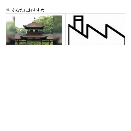
あなたにおすすめ
みずほ×官民で進める新産業創
令和8年熊本地震による工場へ
出
の影響まとめ
PR(Blue Lab)
全員がリーダーシップを発揮し、自分より優れ
た人財を育成する
PR(dentsu Japan)
異例ヒット？ 使い勝手にこだわったオムロン
の“オープンな”IO-Linkマスター