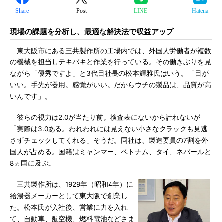
Share
Post
LINE
Hatena
現場の課題を分析し、最適な解決法で収益アップ
東大阪市にある三共製作所の工場内では、外国人労働者が複数
の機械を担当しテキパキと作業を行っている。その働きぶりを見
ながら「優秀ですよ」と3代目社長の松本輝雅氏はいう。「目が
いい。手先が器用。感覚がいい。だからウチの製品は、品質が高
いんです」。
彼らの視力は2.0が当たり前。検査表にないから計れないが
「実際は3.0ある。われわれには見えない小さなクラックも見逃
さずチェックしてくれる」そうだ。同社は、製造要員の7割を外
国人が占める。国籍はミャンマー、ベトナム、タイ、ネパールと
8ヵ国に及ぶ。
三共製作所は、1929年（昭和4年）に
給湯器メーカーとして東大阪で創業し
た。松本氏が入社後、営業に力を入れ
て、自動車、航空機、燃料電池などさま