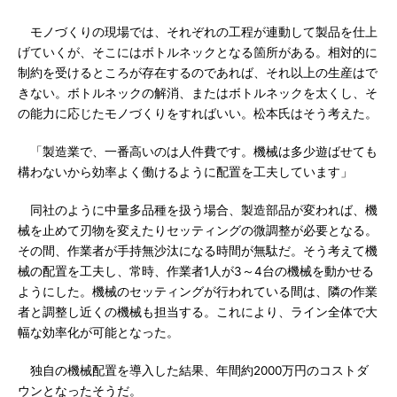
モノづくりの現場では、それぞれの工程が連動して製品を仕上
げていくが、そこにはボトルネックとなる箇所がある。相対的に
制約を受けるところが存在するのであれば、それ以上の生産はで
きない。ボトルネックの解消、またはボトルネックを太くし、そ
の能力に応じたモノづくりをすればいい。松本氏はそう考えた。
「製造業で、一番高いのは人件費です。機械は多少遊ばせても
構わないから効率よく働けるように配置を工夫しています」
同社のように中量多品種を扱う場合、製造部品が変われば、機
械を止めて刃物を変えたりセッティングの微調整が必要となる。
その間、作業者が手持無沙汰になる時間が無駄だ。そう考えて機
械の配置を工夫し、常時、作業者1人が3～4台の機械を動かせる
ようにした。機械のセッティングが行われている間は、隣の作業
者と調整し近くの機械も担当する。これにより、ライン全体で大
幅な効率化が可能となった。
独自の機械配置を導入した結果、年間約2000万円のコストダ
ウンとなったそうだ。