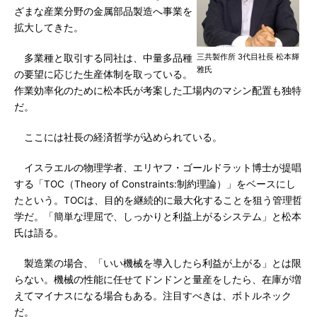
ざまな産業分野の金属部品製造へ事業を
拡大してきた。
三共製作所 3代目社長 松本輝
多業種と取引する同社は、中量多品種
雅氏
の要望に応じた生産体制を取っている。
作業効率化のために松本氏が考案した工場内のマシン配置も独特
だ。
ここには社長の経済哲学が込められている。
イスラエルの物理学者、エリヤフ・ゴールドラット博士が提唱
する「TOC（Theory of Constraints:制約理論）」をベースにし
たという。TOCは、目的を継続的に最大化することを狙う管理哲
学だ。「簡単な理屈で、しっかりと利益上がるシステム」と松本
氏は語る。
製造業の場合、「いい機械を導入したら利益が上がる」とは限
らない。機械の性能に任せてドンドンと量産をしたら、在庫が増
えてマイナスになる場合もある。注目すべきは、ボトルネック
だ。