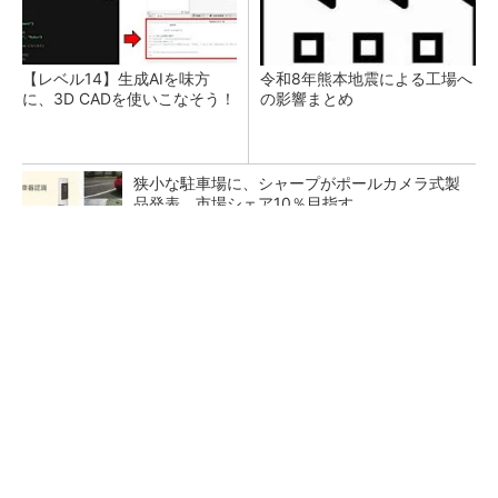
【レベル14】生成AIを味方
令和8年熊本地震による工場へ
に、3D CADを使いこなそう！
の影響まとめ
狭小な駐車場に、シャープがポールカメラ式製
品発表 市場シェア10％目指す
ルネサスが高崎工場を閉鎖へ、かつてはSiCデ
バイス生産の計画も
なぜ熊本に半導体産業が集まるのか――地震で
工場稼働停止相次ぐ