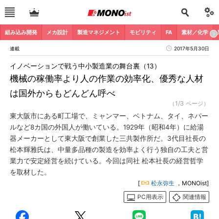
組み込み開発
メカ設計
製造マネジメント
モビリティ
FA
素材／化学
連載
2017年5月30日
イノベーションで戦う中小製造業の舞台裏（13）
機械の稼働率より人の作業の効率化、優秀な人材
は国外からもどんどん呼べ
（1/3 ページ）
東大阪市にある町工場で、ミャンマー、ベトナム、タイ、ネパー
ルなど8カ国の外国人が働いている。1929年（昭和4年）に給湯
器メーカーとして東大阪で創業した三共製作所だ。3代目社長の
松本輝雅氏は、中量多品種の製造を効率よく行う独自の工夫と営
業力で安定経営を続けている。今回は同社 松本社長の経営哲学
を取材した。
[
松永弥生
，MONOist]
PC用表示
関連情報