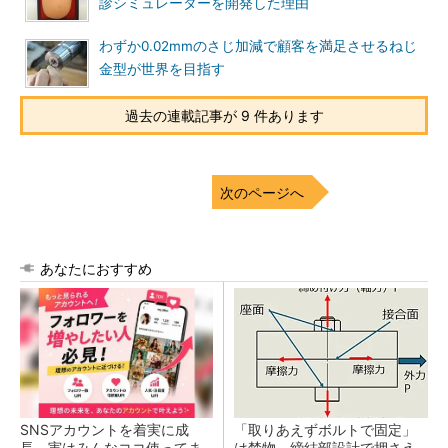
診シミュレーターを開発した理由
わずか0.02mmのさじ加減で顧客を満足させるねじ
金型が世界を目指す
過去の連載記事が 9 件あります
次のページへ
あなたにおすすめ
SNSアカウントを着実に成
「取りあえずボルトで固定」
長。実はみんなココ使ってま
は禁物 締結部設計で押さえ