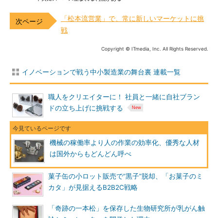
「松本流営業」で、常に新しいマーケットに挑
戦
Copyright © ITmedia, Inc. All Rights Reserved.
イノベーションで戦う中小製造業の舞台裏 連載一覧
職人をクリエイターに！ 社員と一緒に自社ブラン
ドの立ち上げに挑戦する
機械の稼働率より人の作業の効率化、優秀な人材
は国外からもどんどん呼べ
菓子缶の小ロット販売で“黒子”脱却、「お菓子のミ
カタ」が見据えるB2B2C戦略
「奇跡の一本松」を保存した生物研究所が乳がん触