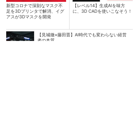
新型コロナで深刻なマスク不
【レベル14】生成AIを味方
足を3Dプリンタで解消、イグ
に、3D CADを使いこなそう！
アスが3Dマスクを開発
【見城徹×藤田晋】AI時代でも変わらない経営
者の本質
PR(FINCHI on GOETHE)
令和8年熊本地震による工場への影響まとめ
狭小な駐車場に、シャープがポールカメラ式製
品発表 市場シェア10％目指す