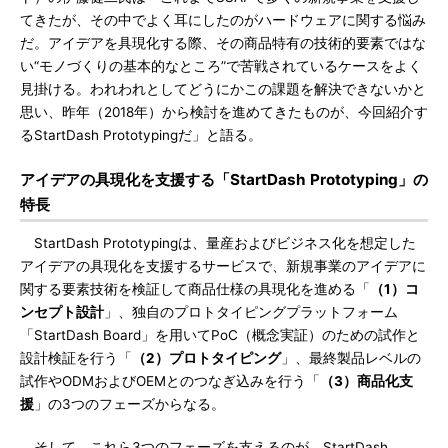
てきたが、その中でよく耳にしたのがハードウェアに関する悩み
だ。アイデアを具現化する際、その商品特有の技術的要素ではな
い“モノづくりの基本的なところ”で苦戦されているケースをよく
見掛ける。われわれとしてどうにかこの課題を解決できないかと
思い、昨年（2018年）から検討を進めてきたものが、今回紹介す
るStartDash Prototypingだ」と語る。
アイデアの具現化を支援する「StartDash Prototyping」の
特長
StartDash Prototypingは、量産およびビジネス化を想定した
アイデアの具現化を支援するサービスで、新規事業のアイデアに
関する要素技術を検証して商品仕様の具現化を進める「
（1）コ
ンセプト設計
」、独自のプロトタイピングプラットフォーム
「StartDash Board」を用いてPoC（概念実証）のための試作と
設計検証を行う「
（2）プロトタイピング
」、最終製品レベルの
試作やODMおよびOEMとのつなぎ込みを行う「
（3）商品化支
援
」の3つのフェーズからなる。
そして、これら3つのフェーズを支えるのが、StartDash