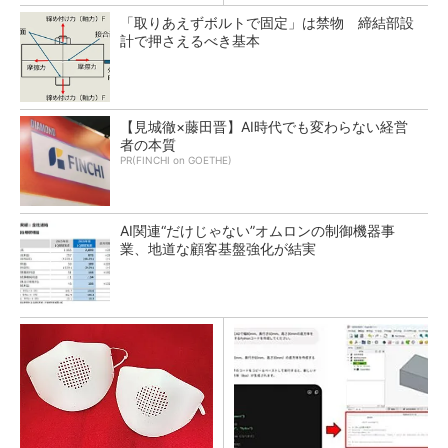
「取りあえずボルトで固定」は禁物 締結部設
計で押さえるべき基本
【見城徹×藤田晋】AI時代でも変わらない経営
者の本質
PR(FINCHI on GOETHE)
AI関連“だけじゃない”オムロンの制御機器事
業、地道な顧客基盤強化が結実