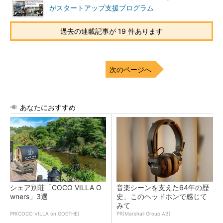
がスタートアップ支援プログラム
過去の連載記事が 19 件あります
次のページへ
あなたにおすすめ
シェア別荘「COCO VILLA O
音楽シーンを支えた64年の歴
wners」3選
史、このヘッドホンで感じて
みて
PR(COCO VILLA on GOETHE)
PR(Marshall Group AB)