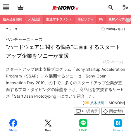
組み込み開発
メカ設計
製造マネジメント
モビリティ
FA
素材／化学
ニュース
2019年7月8日
ベンチャーニュース
“ハードウェアに関する悩み”に直面するスタート
アップ企業をソニーが支援
（1/2 ページ）
スタートアップ創出支援プログラム「Sony Startup Acceleration
Program（SSAP）」を展開するソニーは「Sony Open
Innovation Day 2019」の中で、多くのスタートアップ企業が直
面するプロトタイピングの障壁を下げ、商品化を支援するサービ
ス「StartDash Prototyping」について紹介した。
[
八木沢篤
，MONOist]
PC用表示
関連情報
Share
Post
LINE
Hatena