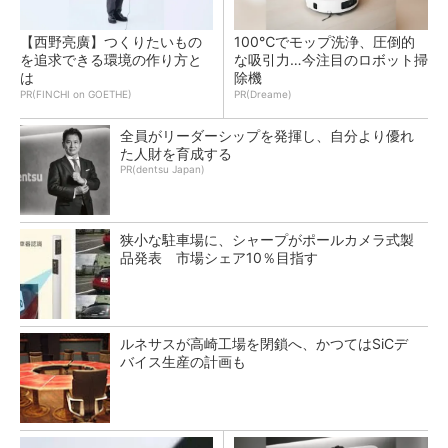
【西野亮廣】つくりたいもの
100℃でモップ洗浄、圧倒的
を追求できる環境の作り方と
な吸引力…今注目のロボット掃
は
除機
PR(FINCHI on GOETHE)
PR(Dreame)
全員がリーダーシップを発揮し、自分より優れ
た人財を育成する
PR(dentsu Japan)
狭小な駐車場に、シャープがポールカメラ式製
品発表 市場シェア10％目指す
ルネサスが高崎工場を閉鎖へ、かつてはSiCデ
バイス生産の計画も