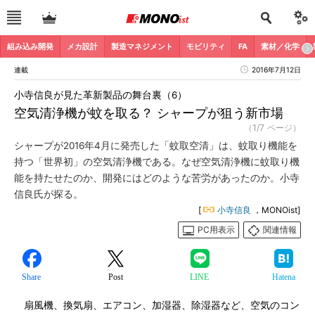
組み込み開発
メカ設計
製造マネジメント
モビリティ
FA
素材／化学
連載
2016年7月12日
小寺信良が見た革新製品の舞台裏（6）
空気清浄機が蚊を取る？ シャープが狙う新市場
（1/7 ページ）
シャープが2016年4月に発売した「蚊取空清」は、蚊取り機能を
持つ「世界初」の空気清浄機である。なぜ空気清浄機に蚊取り機
能を持たせたのか、開発にはどのような苦労があったのか。小寺
信良氏が探る。
[
小寺信良
，MONOist]
PC用表示
関連情報
Share
Post
LINE
Hatena
扇風機、換気扇、エアコン、加湿器、除湿器など、空気のコン