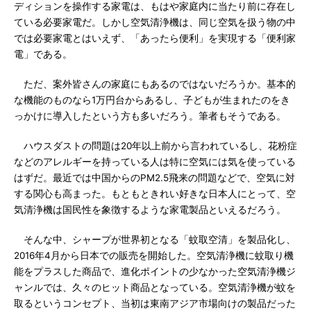
ディションを操作する家電は、もはや家庭内に当たり前に存在し
ている必要家電だ。しかし空気清浄機は、同じ空気を扱う物の中
では必要家電とはいえず、「あったら便利」を実現する「便利家
電」である。
ただ、案外皆さんの家庭にもあるのではないだろうか。基本的
な機能のものなら1万円台からあるし、子どもが生まれたのをき
っかけに導入したという方も多いだろう。筆者もそうである。
ハウスダストの問題は20年以上前から言われているし、花粉症
などのアレルギーを持っている人は特に空気には気を使っている
はずだ。最近では中国からのPM2.5飛来の問題などで、空気に対
する関心も高まった。もともときれい好きな日本人にとって、空
気清浄機は国民性を象徴するような家電製品といえるだろう。
そんな中、シャープが世界初となる「蚊取空清」を製品化し、
2016年4月から日本での販売を開始した。空気清浄機に蚊取り機
能をプラスした商品で、進化ポイントの少なかった空気清浄機ジ
ャンルでは、久々のヒット商品となっている。空気清浄機が蚊を
取るというコンセプト、当初は東南アジア市場向けの製品だった