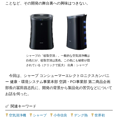
ことなど、その開発の舞台裏への興味はつきない。
シャープの「蚊取空清」。一般的な空気清浄機は
白色だが、蚊取空清は黒色。この色にも秘密が隠
されている（クリックで拡大） 出典：シャープ
今回は、シャープ コンシューマーエレクトロニクスカンパニ
ー 健康・環境システム事業本部 空調・PCI事業部 第二商品企画
部長の冨田昌志氏に、開発の背景から製品化の苦労などについて
お話を伺った。
関連キーワード
空気清浄機
|
シャープ
|
小寺信良
|
デング熱
|
世界初
|