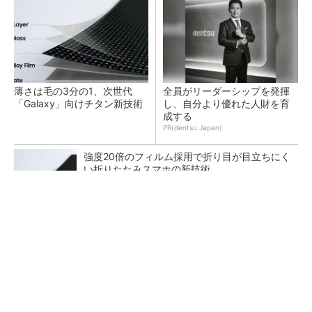
薄さは毛の3分の1、次世代
全員がリーダーシップを発揮
「Galaxy」向けチタン新技術
し、自分より優れた人財を育
成する
PR(dentsu Japan)
強度20倍のフィルム採用で折り目が目立ちにく
い折りたたみスマホの新技術
エコキュートで約24万台の大規模リコール
AI関連“だけじゃない”オムロンの制御機器事