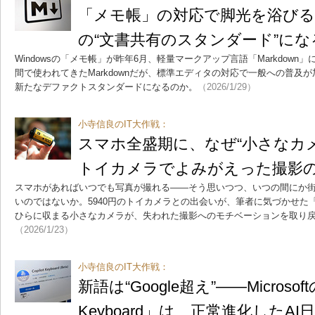
「メモ帳」の対応で脚光を浴びるMar
の“文書共有のスタンダード”にな
Windowsの「メモ帳」が昨年6月、軽量マークアップ言語「Markdow
間で使われてきたMarkdownだが、標準エディタの対応で一般への普及
新たなデファクトスタンダードになるのか。
（2026/1/29）
小寺信良のIT大作戦：
スマホ全盛期に、なぜ“小さなカメ
トイカメラでよみがえった撮影
スマホがあればいつでも写真が撮れる――そう思いつつ、いつの間にか
いのではないか。5940円のトイカメラとの出会いが、筆者に気づかせた
ひらに収まる小さなカメラが、失われた撮影へのモチベーションを取り
（2026/1/23）
小寺信良のIT大作戦：
新語は“Google超え”――Microsoftの
Keyboard」は、正常進化したA