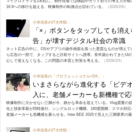
マイクロドラマを2本柱に、制作現場では構図やカット割りの考え方が根本
16:9への移行を超える、映像制作の転換点が訪れている。
（2026/2/6）
小寺信良のIT大作戦：
「×」ボタンをタップしても消え
告」が壊すデジタル社会の常識
ネット広告の中に、OSやアプリの操作画面を装った悪質なものが増えて
ら広告の一部で、タップすると詐欺サイトへ誘導。長年築かれてきたUI
心して使えなくなる。この問題の本質と対策を考える。
（2026/2/5）
小寺信良の「プロフェッショナル×DX」：
いまさらながら進化する「ビデ
入に、老舗メーカーも新機種で応
映像制作に欠かせない三脚が今、静かな革命を迎えている。Vlog需要の
化と技術革新が同時進行。シングルロック機構、180度開脚、スマホ対
老舗メーカーも危機感を募らせる。Inter BEE 2025で見えた三脚業界
小寺信良のIT大作戦：