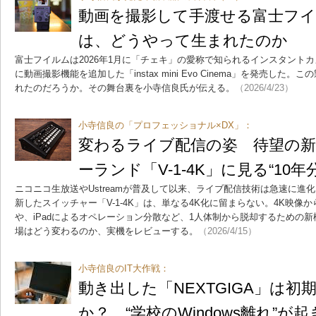
動画を撮影して手渡せる富士フ
は、どうやって生まれたのか
富士フイルムは2026年1月に「チェキ」の愛称で知られるインスタントカメラ
に動画撮影機能を追加した「instax mini Evo Cinema」を発売し
れたのだろうか。その舞台裏を小寺信良氏が伝える。
（2026/4/23）
小寺信良の「プロフェッショナル×DX」：
変わるライブ配信の姿 待望の
ーランド「V-1-4K」に見る“10年
ニコニコ生放送やUstreamが普及して以来、ライブ配信技術は急速に進
新したスイッチャー「V-1-4K」は、単なる4K化に留まらない。4K映像
や、iPadによるオペレーション分散など、1人体制から脱却するための
場はどう変わるのか、実機をレビューする。
（2026/4/15）
小寺信良のIT大作戦：
動き出した「NEXTGIGA」は
か？ “学校のWindows離れ”が