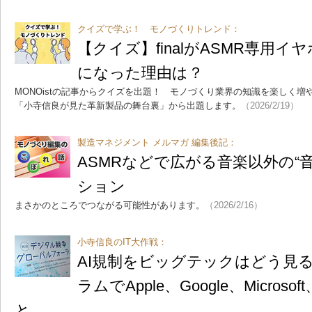
クイズで学ぶ！ モノづくりトレンド：
【クイズ】finalがASMR専用
になった理由は？
MONOistの記事からクイズを出題！ モノづくり業界の知識を楽しく
「小寺信良が見た革新製品の舞台裏」から出題します。
（2026/2/19）
製造マネジメント メルマガ 編集後記：
ASMRなどで広がる音楽以外の“
ション
まさかのところでつながる可能性があります。
（2026/2/16）
小寺信良のIT大作戦：
AI規制をビッグテックはどう見
ラムでApple、Google、Microso
と