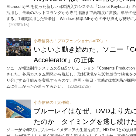
MicrosoftがAIを使った新しい日本語入力システム「Copilot Keyboa
活用し、最新のネットスラングから専門用語まで高精度に変換。単語の
する。1週間試用した筆者は、Windows標準IMEからの乗り換えも視野
（2026/1/15）
小寺信良の「プロフェッショナル×DX」：
いよいよ動き始めた、ソニー「Content
Accelerator」の正体
ソニーが報道制作システムのSaaSソリューション「Contents Production 
させた。各局カスタム開発から脱却し、取材現場から30秒単位で映像を
り分けする仕組みを実現するもので、静岡・毎日・宮崎の3放送局が採用
ムに仕上がったか迫ってみたい。
（2025/12/26）
小寺信良のIT大作戦：
ブルーレイはなぜ、DVDより先
たのか タイミングを逃し続けた
ソニーが今年2月にブルーレイメディアの生産を終了。HD-DVDとの規
が、なぜDVDよりも早く市場から姿を消そうとしているのか。高価な初