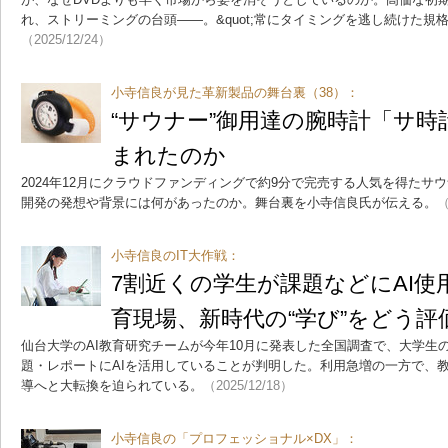
れ、ストリーミングの台頭――。&quot;常にタイミングを逃し続けた規格&
（2025/12/24）
小寺信良が見た革新製品の舞台裏（38）：
“サウナー”御用達の腕時計「サ
まれたのか
2024年12月にクラウドファンディングで約9分で完売する人気を得たサ
開発の発想や背景には何があったのか。舞台裏を小寺信良氏が伝える。
（
小寺信良のIT大作戦：
7割近くの学生が課題などにAI
育現場、新時代の“学び”をどう評
仙台大学のAI教育研究チームが今年10月に発表した全国調査で、大学生の
題・レポートにAIを活用していることが判明した。利用急増の一方で、
導へと大転換を迫られている。
（2025/12/18）
小寺信良の「プロフェッショナル×DX」：