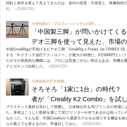
回転と条件を変えて見えてきたのは、各AIの得意・不得意と、映像制作
だ。
（2026/2/26）
小寺信良の「プロフェッショナル×DX」：
「中国製三脚」が問いかけてくる
デオ三脚を使って見えた、市場の
中国SmallRigが手掛けるビデオ三脚「SmallRig x Potato Jet TRI
する「X-クラッチ油圧テクノロジー」が最大の特徴だ。6万6890円とい
だがその革新的な機構には、プロには見過ごせない弱点もある。実機を購入し、
ドとガチンコ比較した。
（2026/2/20）
小寺信良のIT大作戦：
そろそろ「1家に1台」の時代？ 
者が「Creality K2 Combo」を
プラスチック素材を溶かして積層し、立体物を作る3Dプリンタの登場に
た。筆者はこうした取材を通じて3Dプリンターが何であるかは知ってい
なかった。そんな折、中国Crealityから最新モデルをお借りする機会を
りの素人でも使えるのか。早速試してみた。
（2026/2/19）