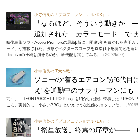
小寺信良の「プロフェッショナル×DX」：
「なるほど、そういう動きか」――Ado
追加された「カラーモード」で“
映像編集ソフトAdobe Premiereの最新β版に、開発3年を費やした専
ード」が搭載された。波形やベクタースコープを直接触る感覚で色を追い込め
Resolveの牙城を崩せるのか。新機能を試してみる。
（2026/5/20）
小寺信良のIT大作戦：
ソニーの“着るエアコン”が6代目に
え”を通勤中のサラリーマンにも
前回、「REON POCKET PRO Plus」を紹介した後に登場した「REON
ころ、実質的に「小さいPRO」といえそうな性能を持っていた。
（2026/
小寺信良の「プロフェッショナル×DX」：
「衛星放送」終焉の序章か――「B