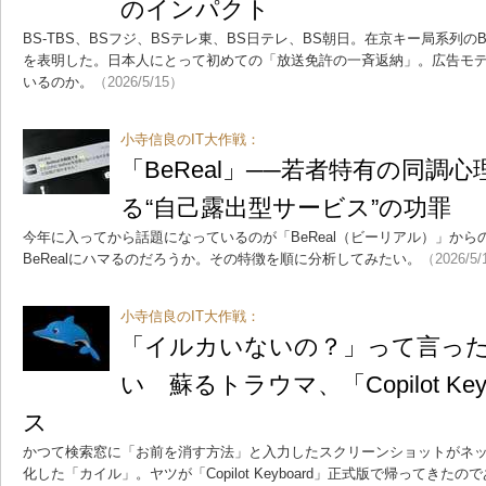
のインパクト
BS-TBS、BSフジ、BSテレ東、BS日テレ、BS朝日。在京キー局系列の
を表明した。日本人にとって初めての「放送免許の一斉返納」。広告モ
いるのか。
（2026/5/15）
小寺信良のIT大作戦：
「BeReal」──若者特有の同調
る“自己露出型サービス”の功罪
今年に入ってから話題になっているのが「BeReal（ビーリアル）」か
BeRealにハマるのだろうか。その特徴を順に分析してみたい。
（2026/5
小寺信良のIT大作戦：
「イルカいないの？」って言っ
い 蘇るトラウマ、「Copilot Ke
ス
かつて検索窓に「お前を消す方法」と入力したスクリーンショットがネ
化した「カイル」。ヤツが「Copilot Keyboard」正式版で帰ってきた