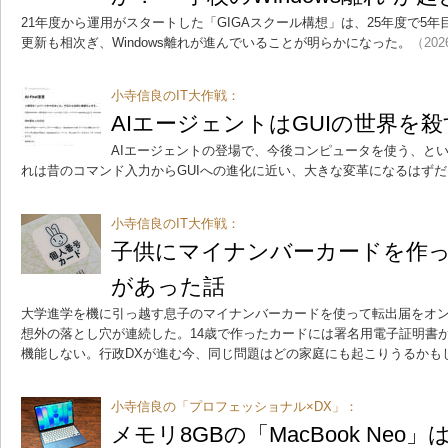
21年度から運用がスタートした「GIGAスクール構想」は、25年度で5
更新も相次ぎ、Windows離れが進んでいることが明らかになった。
（202
小寺信良のIT大作戦：
AIエージェントはGUIの世界を
AIエージェントの登場で、今後コンピュータを使う、と
れは昔のコマンド入力からGUIへの進化に近い、大きな変革になるはずだ
小寺信良のIT大作戦：
子供にマイナンバーカードを作
があった話
大学進学を機に引っ越す息子のマイナンバーカードを使って転出届をオ
想外の落とし穴が連続した。14歳で作ったカードには署名用電子証明書
機能しない。行政DXが進む今、同じ問題はどの家庭にも起こりうるかも
小寺信良の「プロフェッショナル×DX」：
メモリ8GBの「MacBook Ne