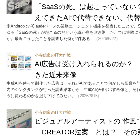
「SaaSの死」は起こっていない
えてきたAIで代替できない、代
米AnthropicがClaudeベースの業務エージェント機能を発表したことで
ゆる「SaaSの死」が起こるのだという説が息を吹き返した。では実際
か。最近こうしたことを調査した例が2件ある。
（2026/6/22）
小寺信良のIT大作戦：
AI広告は受け入れられるのか？
きた近未来像
生成AIを使って制作した広告は、それがAIであることで何かしら影響を
内のシンクタンクが行った調査結果から、生成AIが作り出す画像と、そ
うに変わるのかを掘り下げてみたい。
（2026/6/15）
小寺信良のIT大作戦：
ビジュアルアーティストの“作風
「CREATOR法案」とは？ その