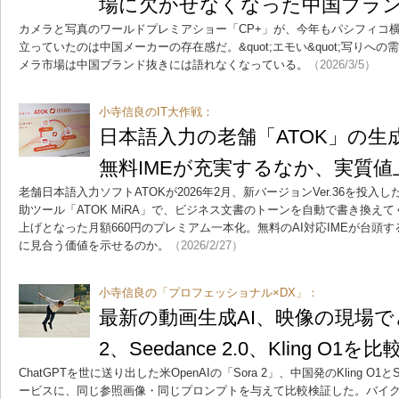
場に欠かせなくなった中国ブラ
カメラと写真のワールドプレミアショー「CP+」が、今年もパシフィコ
立っていたのは中国メーカーの存在感だ。&quot;エモい&quot;写りへ
メラ市場は中国ブランド抜きには語れなくなっている。
（2026/3/5）
小寺信良のIT大作戦：
日本語入力の老舗「ATOK」の生
無料IMEが充実するなか、実質
老舗日本語入力ソフトATOKが2026年2月、新バージョンVer.36を投入
助ツール「ATOK MiRA」で、ビジネス文書のトーンを自動で書き換え
上げとなった月額660円のプレミアム一本化。無料のAI対応IMEが台頭す
に見合う価値を示せるのか。
（2026/2/27）
小寺信良の「プロフェッショナル×DX」：
最新の動画生成AI、映像の現場でど
2、Seedance 2.0、Kling O
ChatGPTを世に送り出した米OpenAIの「Sora 2」、中国発のKling O1とS
ービスに、同じ参照画像・同じプロンプトを与えて比較検証した。バイ