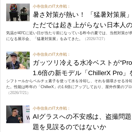
小寺信良のIT大作戦：
暑さ対策が熱い！ 「猛暑対策展
ただでは起き上がらない日本人
気温が40℃に近い日が当たり前になっている昨今の夏では、当然対策が
になる展示会、「猛暑対策展」をみてきた。
（2026/7/27）
小寺信良のIT大作戦：
ガッツリ冷える水冷ベストが“Pr
1.6倍の新モデル「ChillerX Pro
シフトールからペルチェ素子を使って水を冷却し、それを循環させる冷却ウェア「
た。性能は昨年の「ChillerX」の1.6倍にアップしており、屋外作業の
（2026/7/21）
小寺信良のIT大作戦：
AIグラスへの不安感は、盗撮問
題を見誤るのではないか