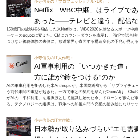
小寺信良の「プロフェッショナル×DX」：
Netflix「WBC中継」はライブ
あった――テレビと違う、配信
150億円の放映権を独占した米Netflixは、WBC2026を単なるスポーツ中
ーケース&quot;に変えた。CMにカウントダウンを表示し、PinPで試
つけない視聴体験の裏側に、放送業界が直面する構造変化の予兆が見え
小寺信良のIT大作戦：
AI軍事利用の「いつかきた道」
方に誰が“鈴をつける”のか
AIの軍事利用を拒否した米Anthropicが、米国防総省から「サプライ
う前代未聞の事態が起きた。一方で軍との契約を結んだOpenAIは、Cha
がAIの「平和利用」を選択肢として意識し始めた今、ドローンが歩んだ軍
る。テクノロジーの選択は、戦争への加担を問う究極の踏み絵になりつ
小寺信良のIT大作戦：
日本勢が取り込みづらい“エモ需