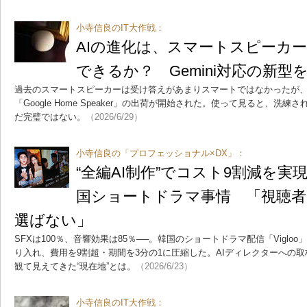
小寺信良のIT大作戦：
AIの進化は、スマートスピーカー
できるか？ Gemini対応の新型
過去のスマートスピーカーは受け答えがあまりスマートではなかったが、25日にG
「Google Home Speaker」の出荷が開始された。使って見ると、
だ完璧ではない。
（2026/6/29）
小寺信良の「プロフェッショナル×DX」：
“全編AI制作”でコスト9割減を実現
国ショートドラマ事情 「視聴者
選ばない」
SFXは100％、音響効果は85％──。韓国のショートドラマ配信「Viglo
り入れ、費用を9割超・期間を3分の1に圧縮した。AIディレクターへの取
観て見えてきた“現在地”とは。
（2026/6/23）
小寺信良のIT大作戦：