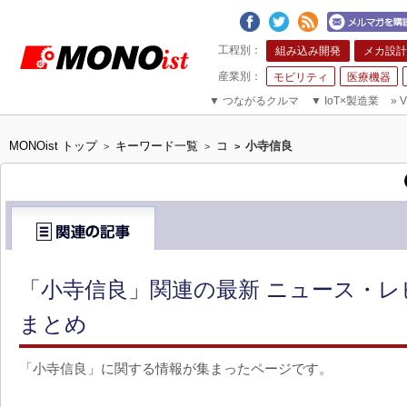
組み込み開発
メカ設計
モビリティ
医療機器
▼
つながるクルマ
▼
IoT×製造業
»
V
MONOist トップ
キーワード一覧
コ
小寺信良
>
>
>
「小寺信良」関連の最新 ニュース・レ
まとめ
「小寺信良」に関する情報が集まったページです。