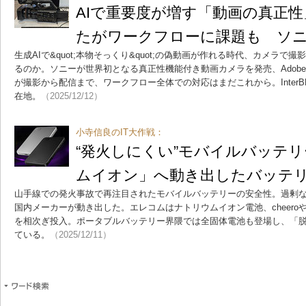
AIで重要度が増す「動画の真正
たがワークフローに課題も ソ
生成AIで&quot;本物そっくり&quot;の偽動画が作れる時代、カメラ
るのか。ソニーが世界初となる真正性機能付き動画カメラを発売、Adob
が撮影から配信まで、ワークフロー全体での対応はまだこれから。InterBE
在地。
（2025/12/12）
小寺信良のIT大作戦：
“発火しにくい”モバイルバッテ
ムイオン」へ動き出したバッテ
山手線での発火事故で再注目されたモバイルバッテリーの安全性。過剰
国内メーカーが動き出した。エレコムはナトリウムイオン電池、cheero
を相次ぎ投入。ポータブルバッテリー界隈では全固体電池も登場し、「
ている。
（2025/12/11）