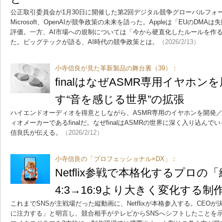
公正取引委員会が1月30日に開催した第2回デジタル競争グローバルフォーラム
Microsoft、OpenAIが競争政策の未来を語った。Appleは「EUのD
評価。一方、AI市場への規制については「今から硬直化したルールを作
た。ビッグテックが語る、AI時代の競争政策とは。
（2026/2/13）
小寺信良が見た革新製品の舞台裏（39）：
finalはなぜASMR専用イヤホ
す“音を感じる世界”の拡張
ハイエンドオーディオを得意としながら、ASMR専用のイヤホンを開発
ィオメーカーであるfinalだ。なぜfinalはASMRの世界に深く入り込
信良氏が伝える。
（2026/2/12）
小寺信良の「プロフェッショナル×DX」：
Netflix参戦で本格化するプロ
4:3→16:9より大きく変化する制
これまでSNSが主戦場だった縦動画に、Netflixが本格参入する。CE
に注力する」と明言し、競合相手がテレビからSNSへシフトしたことを