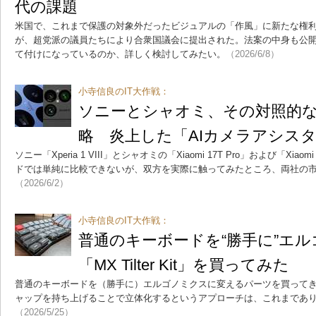
代の課題
米国で、これまで保護の対象外だったビジュアルの「作風」に新たな権利を
が、超党派の議員たちにより合衆国議会に提出された。法案の中身も公
て付けになっているのか、詳しく検討してみたい。
（2026/6/8）
小寺信良のIT大作戦：
ソニーとシャオミ、その対照的
略 炎上した「AIカメラアシス
ソニー「Xperia 1 VIII」とシャオミの「Xiaomi 17T Pro」および「X
ドでは単純に比較できないが、双方を実際に触ってみたところ、両社の
（2026/6/2）
小寺信良のIT大作戦：
普通のキーボードを“勝手に”エ
「MX Tilter Kit」を買ってみた
普通のキーボードを（勝手に）エルゴノミクスに変えるパーツを買って
ャップを持ち上げることで立体化するというアプローチは、これまであ
（2026/5/25）