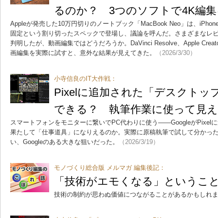
るのか？ 3つのソフトで4K編
Appleが発売した10万円切りのノートブック「MacBook Neo」は、iPhon
固定という割り切ったスペックで登場し、議論を呼んだ。さまざまなレ
判明したが、動画編集ではどうだろうか。DaVinci Resolve、Apple Creator S
画編集を実際に試すと、意外な結果が見えてきた。
（2026/3/30）
小寺信良のIT大作戦：
Pixelに追加された「デスクト
できる？ 執筆作業に使って見え
スマートフォンをモニターに繋いでPC代わりに使う――GoogleがPixe
果たして「仕事道具」になりえるのか。実際に原稿執筆で試して分かっ
い、Googleのある大きな狙いだった。
（2026/3/19）
モノづくり総合版 メルマガ 編集後記：
「技術がエモくなる」というこ
技術の制約が思わぬ価値につながることがあるかもしれ