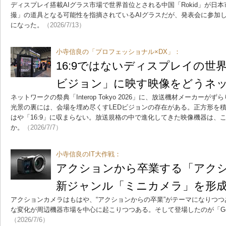
ディスプレイ搭載AIグラス市場で世界首位とされる中国「Rokid」が日
撮」の道具となる可能性を指摘されているAIグラスだが、発表会に参加
になった。
（2026/7/13）
小寺信良の「プロフェッショナル×DX」：
16:9ではないディスプレイの世
ビジョン」に映す映像をどうネ
ネットワークの祭典「Interop Tokyo 2026」に、放送機材メーカー
光景の裏には、会場を埋め尽くすLEDビジョンの存在がある。正方形を
はや「16:9」に収まらない。放送規格の中で進化してきた映像機器は、こ
か。
（2026/7/7）
小寺信良のIT大作戦：
アクションから卒業する「アク
新ジャンル「ミニカメラ」を形
アクションカメラはもはや、“アクションからの卒業”がテーマになりつ
な変化が周辺機器市場を中心に起こりつつある。そして登場したのが「GoPro 
（2026/7/6）