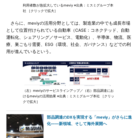
利用者数が急拡大しているmeviy ※出典：ミスミグループ本
社 ［クリックで拡大］
さらに、meviyの活用分野としては、製造業の中でも成長市場
として位置付けられている自動車（CASE：コネクテッド、自動
運転化、シェアリング／サービス、電動化）、半導体、物流、医
療、巣ごもり需要、ESG（環境、社会、ガバナンス）などでの利
用が進んでいるという。
（左）meviyのサービスラインアップ／（右）部品調達にお
けるmeviyの活用効果 ※出典：ミスミグループ本社 ［クリッ
クで拡大］
部品調達のDXを実現する「meviy」がさらに進
化――新領域、そして海外展開へ