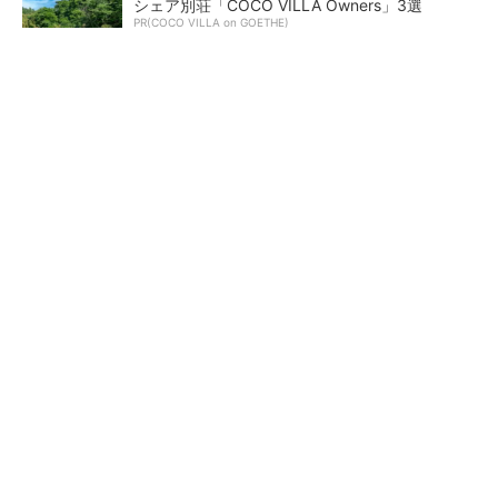
シェア別荘「COCO VILLA Owners」3選
PR(COCO VILLA on GOETHE)
【レベル14】生成AIを味方に、3D CADを使い
こなそう！
狭小な駐車場に、シャープがポールカメラ式製
品発表 市場シェア10％目指す
ルネサスが高崎工場を閉鎖
なぜ熊本に半導体産業が集ま