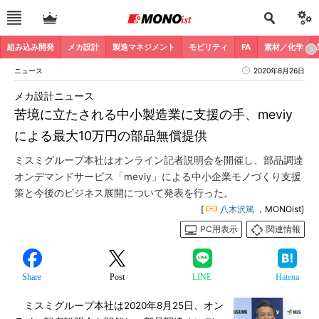
組み込み開発
メカ設計
製造マネジメント
モビリティ
FA
素材／化学
ニュース
2020年8月26日
メカ設計ニュース
苦境に立たされる中小製造業に支援の手、meviy
による最大10万円の部品無償提供
ミスミグループ本社はオンライン記者説明会を開催し、部品調達
オンデマンドサービス「meviy」による中小企業モノづくり支援
策と今後のビジネス展開について発表を行った。
[
八木沢篤
，MONOist]
PC用表示
関連情報
Share
Post
LINE
Hatena
ミスミグループ本社は2020年8月25日、オン