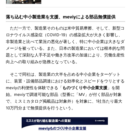
落ち込む中小製造業を支援、meviyによる部品無償提供
ただ一方で、製造業そのものは米中貿易摩擦、そして、新型コ
ロナウイルス感染症（COVID-19）の感染拡大が大きく影響し、
非製造業と比べて業況の悪化が著しく、特に中小企業は大きなダ
メージを被っている。また、日本の製造業においては根本的な問
題として深刻な人手不足や働き方改革の加速により、労働生産性
向上への取り組みが急務となっている。
そこで同社は、製造業の大半を占める中小企業をターゲット
に、装置・設備部品調達における効率化とスピードをウリとする
meviyの利便性を体験できる「
ものづくり中小企業支援
」を開
始。meviyで調達可能な部品（型番に「MV」が付く部品が対象
で、ミスミカタログ掲載品は対象外）を対象に、1社当たり最大
10万円分まで無償提供を行うという。