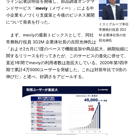
ライン記者説明会を開催し、部品調達オンデマ
ンドサービス「
meviy
（メヴィー）」による中
小企業モノづくり支援策と今後のビジネス展開
について発表を行った。
ミスミグループ本社
常務執行役員 3D2
まず、meviyの最新トピックスとして、同社
M 企業体社長の吉
田光伸氏
常務執行役員 3D2M 企業体社長の吉田光伸氏は
「およそ2カ月に1度のペースで機能追加や商品拡大、納期短縮に
関するリリースを行ってきたが、このサービスの進化に併せて、
直近1年間でmeviyの利用者数は急拡大している。2020年第1四半
期で累計4万5000ユーザーを突破した。これは対前年比で3倍の
伸びだ」と述べ、好調さをアピールする。