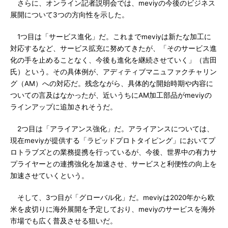
さらに、オンライン記者説明会では、meviyの今後のビジネス
展開について3つの方向性を示した。
1つ目は「サービス進化」だ。これまでmeviyは新たな加工に
対応するなど、サービス拡充に努めてきたが、「そのサービス進
化の手を止めることなく、今後も進化を継続させていく」（吉田
氏）という。その具体例が、アディティブマニュファクチャリン
グ（AM）への対応だ。残念ながら、具体的な開始時期や内容に
ついての言及はなかったが、近いうちにAM加工部品がmeviyの
ラインアップに追加されそうだ。
2つ目は「アライアンス強化」だ。アライアンスについては、
現在meviyが提供する「ラピッドプロトタイピング」においてプ
ロトラブズとの業務提携を行っているが、今後、世界中の有力サ
プライヤーとの連携強化を加速させ、サービスと利便性の向上を
加速させていくという。
そして、3つ目が「グローバル化」だ。meviyは2020年から欧
米を皮切りに海外展開を予定しており、meviyのサービスを海外
市場でも広く普及させる狙いだ。