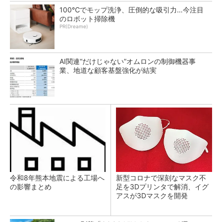
100℃でモップ洗浄、圧倒的な吸引力…今注目
のロボット掃除機
PR(Dreame)
AI関連“だけじゃない”オムロンの制御機器事
業、地道な顧客基盤強化が結実
令和8年熊本地震による工場へ
新型コロナで深刻なマスク不
の影響まとめ
足を3Dプリンタで解消、イグ
アスが3Dマスクを開発