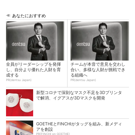
あなたにおすすめ
全員がリーダーシップを発揮
チームが本音で意見を交わし
し、自分より優れた人財を育
合い、多様な人財が挑戦でき
成する
る組織へ
PR(dentsu Japan)
PR(dentsu Japan)
新型コロナで深刻なマスク不足を3Dプリンタ
で解消、イグアスが3Dマスクを開発
GOETHEとFINCHIがタッグを組み、新メディ
アを創設
PR(FINCHI on GOETHE)