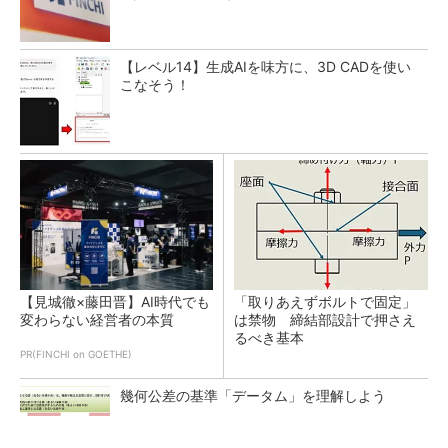
【レベル14】生成AIを味方に、3D CADを使い
こなそう！
【見城徹×藤田晋】AI時代でも
「取りあえずボルトで固定」
変わらない経営者の本質
は禁物 締結部設計で押さえ
るべき基本
PR(FINCHI on GOETHE)
幾何公差の基準「データム」を理解しよう