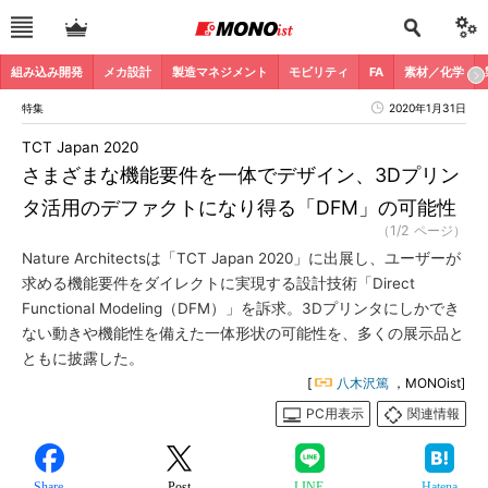
組み込み開発
メカ設計
製造マネジメント
モビリティ
FA
素材／化学
特集
2020年1月31日
TCT Japan 2020
さまざまな機能要件を一体でデザイン、3Dプリン
タ活用のデファクトになり得る「DFM」の可能性
（1/2 ページ）
Nature Architectsは「TCT Japan 2020」に出展し、ユーザーが
求める機能要件をダイレクトに実現する設計技術「Direct
Functional Modeling（DFM）」を訴求。3Dプリンタにしかでき
ない動きや機能性を備えた一体形状の可能性を、多くの展示品と
ともに披露した。
[
八木沢篤
，MONOist]
PC用表示
関連情報
Share
Post
LINE
Hatena