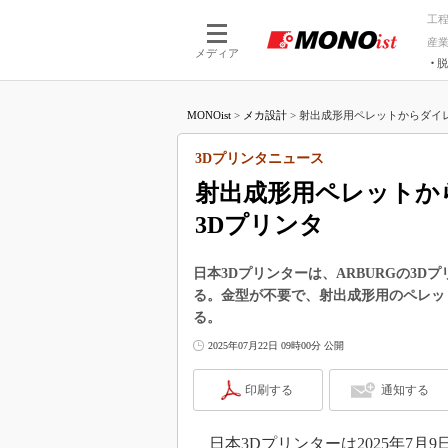
工
産
メディア
脱
つながる技術
AI×技術
MONOist
>
メカ設計
>
射出成形用ペレットからダイレク
つながる工場
AI×設備
つながるサービ
Physical
3Dプリンタニュース
射出成形用ペレットか
3Dプリンタ
日本3Dプリンターは、ARBURGの3Dプリ
る。金型が不要で、射出成形用のペレッ
る。
2025年07月22日 09時00分 公開
印刷する
通知する
日本3Dプリンターは2025年7月9