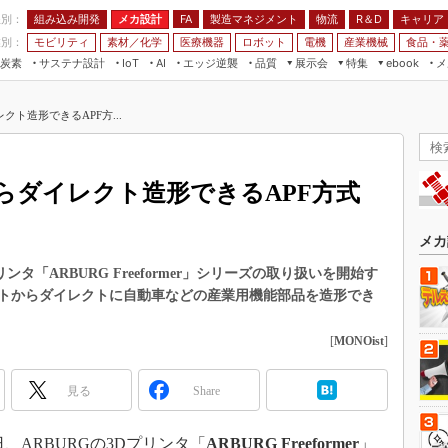
程別：
組み込み開発
メカ設計
製造マネジメント
物流
R＆D
キャリア
FA
業別：
モビリティ
素材／化学
医療機器
ロボット
電機
産業機械
食品・
炭素
サステナ設計
エッジ逆襲
品質
展示会
特集
メ
IoT
AI
ebook
伝承
組み込み開発
CEATEC
読者調査まとめ
編集後記
ト造形できるAPF方...
JIMTOF
保全
メカ設計
つながるクルマ
組込み/エッジ コンピューティング
ス
 AI
製造マネジメント
5G
展＆IoT/5Gソリューション展
VR／AR
FA
らダイレクト造形できるAPF方式
IIFES
モビリティ
フィールドサービス
国際ロボット展
素材／化学
FPGA
メカ
ジャパンモビリティショー
組み込み画像技術
ンタ「ARBURG Freeformer」シリーズの取り扱いを開始す
TECHNO-FRONTIER
トからダイレクトに自動車などの産業用機能部品を造形でき
組み込みモデリング
人テク展
Windows Embedded
[
MONOist
]
スマート工場EXPO
車載ソフト開発
EdgeTech+
見る
Share
ISO26262
日本ものづくりワールド
無償設計ツール
AUTOMOTIVE WORLD
日、ARBURGの3Dプリンタ「
ARBURG Freeformer
」