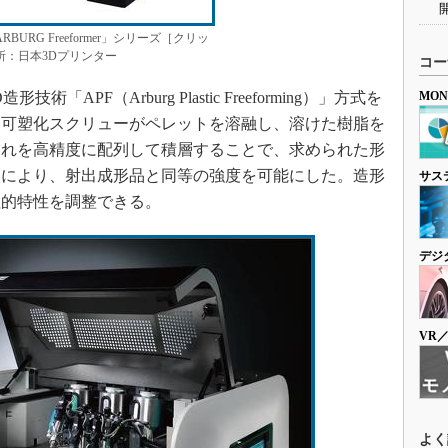
BURG Freeformer」シリーズ［クリッ
所：日本3Dプリンター
コー
形技術「APF（Arburg Plastic Freeforming）」方式を
MO
、可塑化スクリューがペレットを溶融し、溶けた樹脂を
これを高精度に配列して積層することで、求められた形
造により、射出成形品と同等の強度を可能にした。造形
サス
理的特性を調整できる。
デジ
VR
よく