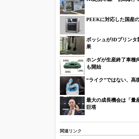
PEEKに対応した国産
ボッシュが3Dプリン
果
ホンダが生産終了車種
も開始
“ライク”ではない、高
最大の成長機会は「量
巨塔
関連リンク