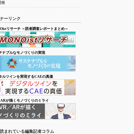
開発
ナーリンク
NOistリサーチ ～読者調査レポートまとめ～
テナブルなモノづくりの実現
タルツインを実現するCAEの真価
／ARが描くモノづくりのミライ
読まれている編集記者コラム