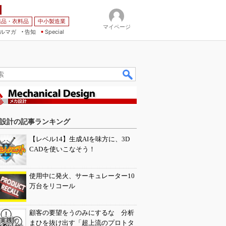
薬品・衣料品
中小製造業
マイページ
ルマガ
告知
Special
設計の記事ランキング
【レベル14】生成AIを味方に、3D
CADを使いこなそう！
使用中に発火、サーキュレーター10
万台をリコール
顧客の要望をうのみにするな 分析
まひを抜け出す「超上流のプロトタ