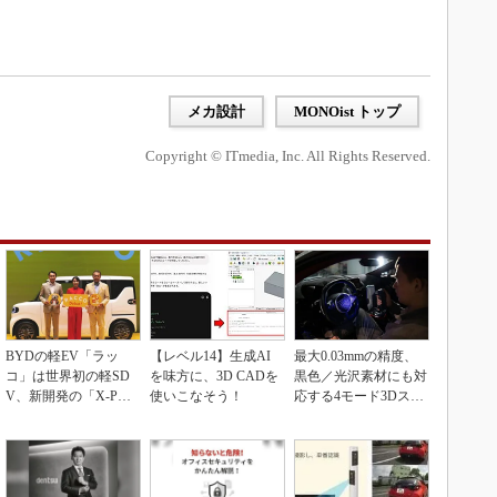
メカ設計
MONOist トップ
Copyright © ITmedia, Inc. All Rights Reserved.
BYDの軽EV「ラッ
【レベル14】生成AI
最大0.03mmの精度、
コ」は世界初の軽SD
を味方に、3D CADを
黒色／光沢素材にも対
V、新開発の「X-PAC
使いこなそう！
応する4モード3Dスキ
K」に電動システ...
ャナー