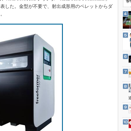
3Dプリンタ
産業オープンネット展
発表した。金型が不要で、射出成形用のペレットからダ
デジタルツインとCAE
る。
S＆OP
インダストリー4.0
イノベーション
製造業ビッグデータ
メイドインジャパン
植物工場
知財マネジメント
海外生産
グローバル設計・開発
制御セキュリティ
新型コロナへの対応