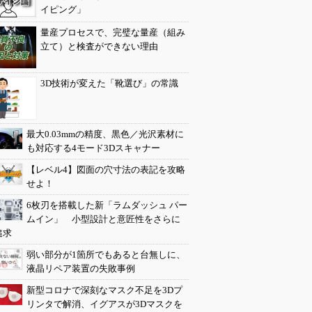
イピング」
量産プロセスで、完璧な量産（組み
立て）と検査ができない理由
3D技術が変えた「靴選び」の常識
最大0.03mmの精度、黒色／光沢素材に
も対応する4モード3Dスキャナー
【レベル4】図面の穴寸法の表記を攻略
せよ！
6枚刃を搭載した新「ラムダッシュ パー
ムイン」 小型設計と意匠性をさらに
追求
弱い部分が1箇所でもあると台無しに、
液晶リペア装置の失敗事例
新型コロナで深刻なマスク不足を3Dプ
リンタで解消、イグアスが3Dマスクを