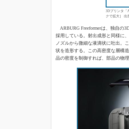
3Dプリンタ「AR
クで拡大］ 出
ARBURG Freeformerは、独自の3D造
採用している。射出成形と同様に
ノズルから微細な液滴状に吐出。
状を造形する。この高密度な層構
品の密度を制御すれば、部品の物