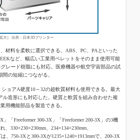
拡大］ 出所：日本3Dプリンター
材料を柔軟に選択できる。ABS、PC、PAといった
、PEEKなど、幅広い工業用ペレットをそのまま使用可能
用グレード樹脂にも対応。医療機器や航空宇宙部品の試
期間の短縮につながる。
ショアA硬度10～32の超軟質材料も使用できる。最大
アル造形にも対応した。硬質と軟質を組み合わせた複
産業用機能部品を製造できる。
「Freeformer 300-3X」「Freeformer 200-3X」の3機
×230×230mm、234×134×230mm、
750-3Xと300-3Xが1235×1240×1913mmで、200-3X