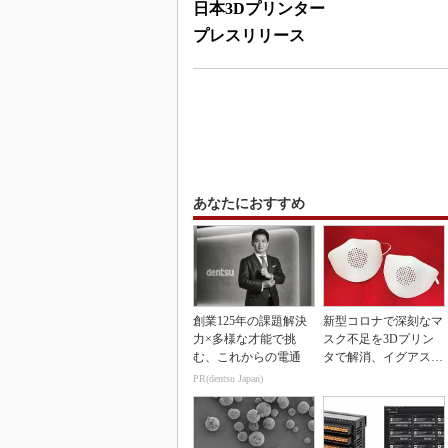
日本3Dプリンター
プレスリリース
あなたにおすすめ
創業125年の課題解決
新型コロナで深刻なマ
力×多様な才能で挑
スク不足を3Dプリン
む、これからの電通
タで解消、イグアスが
3Dマスクを開発
PR(dentsu Japan)