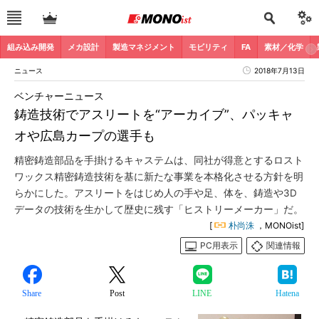
組み込み開発
メカ設計
製造マネジメント
モビリティ
FA
素材／化学
ニュース
2018年7月13日
ベンチャーニュース
鋳造技術でアスリートを“アーカイブ”、パッキャ
オや広島カープの選手も
精密鋳造部品を手掛けるキャステムは、同社が得意とするロスト
ワックス精密鋳造技術を基に新たな事業を本格化させる方針を明
らかにした。アスリートをはじめ人の手や足、体を、鋳造や3D
データの技術を生かして歴史に残す「ヒストリーメーカー」だ。
[
朴尚洙
，MONOist]
PC用表示
関連情報
Share
Post
LINE
Hatena