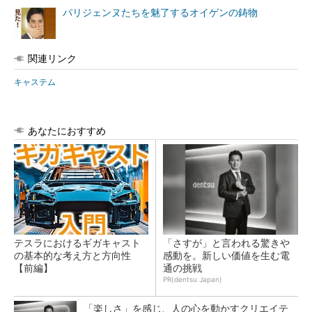
パリジェンヌたちを魅了するオイゲンの鋳物
関連リンク
キャステム
あなたにおすすめ
テスラにおけるギガキャスト
「さすが」と言われる驚きや
の基本的な考え方と方向性
感動を。新しい価値を生む電
【前編】
通の挑戦
PR(dentsu Japan)
「楽しさ」を感じ、人の心を動かすクリエイテ