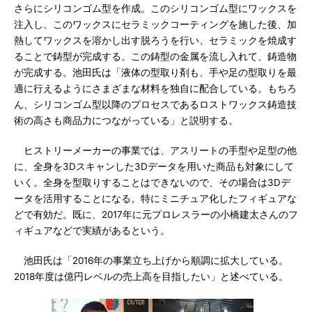
さらにシリコンゴム型を作成。このシリコンゴム型にワックスを
注入し、このワックスにセラミックコーティングを施した後、加
熱してワックスを溶かし出す脱ろうを行い、セラミックを焼成す
ることで鋳型が完成する。この鋳型の金属を流し入れて、鋳造物
が完成する。池田氏は「液体の型取り剤も、手や足の型取りを最
適に行えるようにさまざまな材料を独自に配合している。もちろ
ん、シリコンゴム型以降のプロセスであるロストワックス鋳造技
術の高さも商品力につながっている」と説明する。
ヒストリーメーカーの事業では、アスリートの手型や足型の他
に、全身を3Dスキャンした3Dデータを用いた商品も対象にして
いく。全身を型取りすることはできないので、その場合は3Dデ
ータを活用することになる。特にミニチュア化したフィギュアな
どで有効だ。既に、2017年に元プロレスラーの小橋建太さんのフ
ィギュアなどで実績があるという。
池田氏は「2016年の事業立ち上げから順調に拡大している。
2018年度は億円レベルの売上高を目指したい」と述べている。