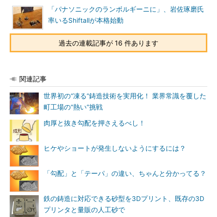
「パナソニックのランボルギーニに」、岩佐琢磨氏
率いるShiftallが本格始動
過去の連載記事が 16 件あります
関連記事
世界初の“凍る”鋳造技術を実用化！ 業界常識を覆した
町工場の“熱い”挑戦
肉厚と抜き勾配を押さえるべし！
ヒケやショートが発生しないようにするには？
「勾配」と「テーパ」の違い、ちゃんと分かってる？
鉄の鋳造に対応できる砂型を3Dプリント、既存の3D
プリンタと量販の人工砂で