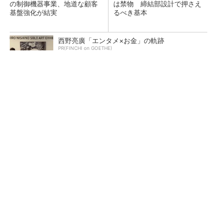
の制御機器事業、地道な顧客
は禁物 締結部設計で押さえ
基盤強化が結実
るべき基本
西野亮廣「エンタメ×お金」の軌跡
PR(FINCHI on GOETHE)
【レベル14】生成AIを味方に、3D CADを使い
こなそう！
薄さは毛の3分の1、次世代「Galaxy」向けチ
タン新技術