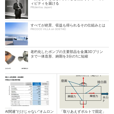
ィビティを届ける
PR(dentsu Japan)
すべてが絶景、収益も得られるその仕組みとは
PR(COCO VILLA on GOETHE)
老朽化したポンプの主要部品を金属3Dプリン
タで一体造形、納期を3分の1に短縮
AI関連“だけじゃない”オムロン
「取りあえずボルトで固定」