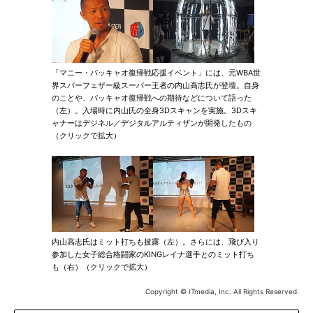
「マニー・パッキャオ復帰戦応援イベント」には、元WBA世
界スパーフェザー級スーパー王者の内山高志氏が登壇。自身
のことや、パッキャオ復帰戦への期待などについて語った
（左）。入場時に内山氏の全身3Dスキャンを実施。3Dスキ
ャナーはデジネル／デジタルアルティザンが開発したもの
（クリックで拡大）
内山高志氏はミット打ちも披露（左）。さらには、飛び入り
参加した女子総合格闘家のKINGレイナ選手とのミット打ち
も（右）（クリックで拡大）
Copyright © ITmedia, Inc. All Rights Reserved.