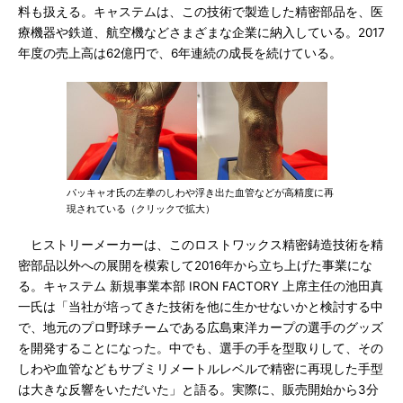
料も扱える。キャステムは、この技術で製造した精密部品を、医
療機器や鉄道、航空機などさまざまな企業に納入している。2017
年度の売上高は62億円で、6年連続の成長を続けている。
パッキャオ氏の左拳のしわや浮き出た血管などが高精度に再
現されている（クリックで拡大）
ヒストリーメーカーは、このロストワックス精密鋳造技術を精
密部品以外への展開を模索して2016年から立ち上げた事業にな
る。キャステム 新規事業本部 IRON FACTORY 上席主任の池田真
一氏は「当社が培ってきた技術を他に生かせないかと検討する中
で、地元のプロ野球チームである広島東洋カープの選手のグッズ
を開発することになった。中でも、選手の手を型取りして、その
しわや血管などもサブミリメートルレベルで精密に再現した手型
は大きな反響をいただいた」と語る。実際に、販売開始から3分