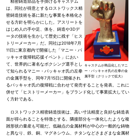
精密鋳造部品を手掛けるキャステム
は、同社が得意とするロストワックス精
密鋳造技術を基に新たな事業を本格化さ
せる方針を明らかにした。アスリートを
はじめ人の手や足、体を、鋳造や3Dデ
ータの技術を生かして歴史に残す「ヒス
トリーメーカー」だ。同社は2018年7月
11日に東京都内で開催した「マニー・パ
ッキャオ復帰戦応援イベント」におい
て、世界的に著名なボクシング選手とし
キャステムが商品化したマニ
て知られるマニー・パッキャオ氏の左拳
ー・パッキャオ氏の左拳の金
属手型（クリックで拡大）
の金属手型を、同年7月15日に開催され
るパッキャオ氏の復帰戦に合わせて発売することを発表。これに
併せて「ヒストリーメーカー」をブランド化して事業拡大してい
く方針である。
ロストワックス精密鋳造技術は、高い寸法精度と良好な鋳造表
面が得られることを特徴とする。隣接部分を一体化したような複
雑形状の量産も可能だ。低融点の金属材料が中心の一般的な鋳物
と異なり、鉄、銅、マグネシウム、チタンなどさまざまな金属材