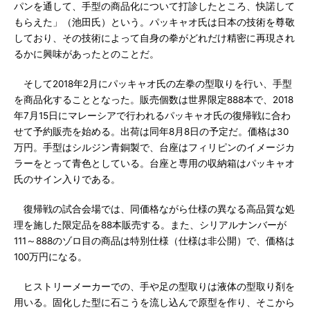
パンを通して、手型の商品化について打診したところ、快諾して
もらえた」（池田氏）という。パッキャオ氏は日本の技術を尊敬
しており、その技術によって自身の拳がどれだけ精密に再現され
るかに興味があったとのことだ。
そして2018年2月にパッキャオ氏の左拳の型取りを行い、手型
を商品化することとなった。販売個数は世界限定888本で、2018
年7月15日にマレーシアで行われるパッキャオ氏の復帰戦に合わ
せて予約販売を始める。出荷は同年8月8日の予定だ。価格は30
万円。手型はシルジン青銅製で、台座はフィリピンのイメージカ
ラーをとって青色としている。台座と専用の収納箱はパッキャオ
氏のサイン入りである。
復帰戦の試合会場では、同価格ながら仕様の異なる高品質な処
理を施した限定品を88本販売する。また、シリアルナンバーが
111～888のゾロ目の商品は特別仕様（仕様は非公開）で、価格は
100万円になる。
ヒストリーメーカーでの、手や足の型取りは液体の型取り剤を
用いる。固化した型に石こうを流し込んで原型を作り、そこから