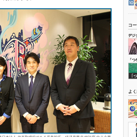
コー
デジ
「つ
よく