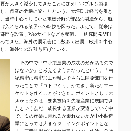
要が大きく減少してきたことに加えITバブルも崩壊。
少し、倒産の危機に陥ったという。大坪氏は経営を引き
入社。当時中心としていた電機分野の部品の製造から、航
受け入れられる業界への転換を図った。加えて、従来は
部門を設置しWebサイトなども整備。「研究開発型町
進めてきた。海外の展示会にも数多く出展。欧州を中心
展し、海外での取引も広げている。
その中で「中小製造業の成功の形があるので
はないか」と考えるようになったという。「由
紀精密は精密加工が軸足でさらに開発部門を作
ったことで『コトづくり』ができ、新たなマー
ケットを作ることができた。ポイントとして大
きかったのは、要素技術を先端産業に展開でき
たという点だ。成長する産業が変遷していく中
で、次の産業に乗れるか乗れないかが中小製造
業にとっては大きなタ―イングポイントとな