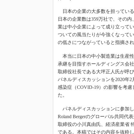
日本の企業の大多数を担っているの
日本の企業数は359万社で、その内
業は中小企業によって成り立って
ついての風当たりが今強くなって
の低さにつながっていると指摘さ
本当に日本の中小製造業は生産性
承継を目指すホールディングス会
取締役社長である大坪正人氏が呼
パネルディスカッションを2020年
感染症（COVID-19）の影響を
た。
パネルディスカッションに参加し
Roland Bergerのグローバル
取締役の小川真由氏、経済産業省 
である。本稿ではその内容を抜粋