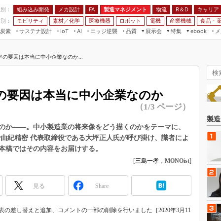
程別：
組み込み開発
メカ設計
製造マネジメント
物流
R＆D
キャリア
FA
業別：
モビリティ
素材／化学
医療機器
ロボット
電機
産業機械
食品・
炭素
サステナ設計
エッジ逆襲
品質
展示会
特集
メ
IoT
AI
ebook
伝承
組み込み開発
CEATEC
読者調査まとめ
編集後記
の要因は本当に中小企業なのか...
JIMTOF
保全
メカ設計
つながるクルマ
組込み/エッジ コンピューティング
ス
 AI
製造マネジメント
5G
展＆IoT/5Gソリューション展
VR／AR
FA
の要因は本当に中小企業なのか
IIFES
モビリティ
フィールドサービス
（1/3 ページ）
国際ロボット展
素材／化学
FPGA
製造
ジャパンモビリティショー
のか――。中小製造業の将来像をどう描くのかをテーマに、
組み込み画像技術
で由紀精密 代表取締役である大坪正人氏が呼び掛け、識者によ
TECHNO-FRONTIER
本稿ではその内容をお届けする。
組み込みモデリング
人テク展
[
三島一孝
，
MONOist
]
Windows Embedded
スマート工場EXPO
車載ソフト開発
見る
EdgeTech+
Share
ISO26262
日本ものづくりワールド
無償設計ツール
の差し替えと追加、コメントの一部の削除を行いました［2020年3月11
AUTOMOTIVE WORLD