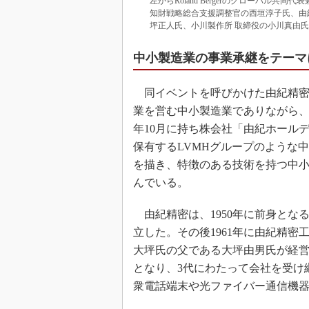
左からRoland Bergerのグローバル
知財戦略総合支援調整官の西垣淳子氏、由
坪正人氏、小川製作所 取締役の小川真由
中小製造業の事業承継をテーマ
同イベントを呼びかけた由紀精密
業を営む中小製造業でありながら、
年10月に持ち株会社「由紀ホール
保有するLVMHグループのような
を描き、特徴のある技術を持つ中
んでいる。
由紀精密は、1950年に前身とな
立した。その後1961年に由紀精密工
大坪氏の父である大坪由男氏が経営
となり、3代にわたって会社を受け
衆電話端末や光ファイバー通信機