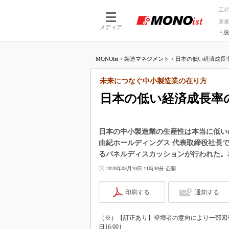
工
産
メディア
脱
つながる技術
AI×技術
MONOist
>
製造マネジメント
>
日本の低い経済成長率
つながる工場
AI×設備
つながるサービ
Physical
未来につなぐ中小製造業の在り方
日本の低い経済成長率
日本の中小製造業の生産性は本当に低い
由紀ホールディングス 代表取締役社長
るパネルディスカッションが行われた。
2020年03月10日 11時30分 公開
印刷する
通知する
（※）【訂正あり】登壇者の意向により一部図表
日16:00］