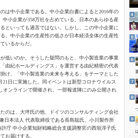
3Dプリンタ
産業オープンネット展
は中小企業である。中小企業白書によると2016年の
デジタルツインとCAE
、中小企業が358万社を占めている。日本のあらゆる産
S＆OP
いるといっても過言ではない。しかし、この中小企業に
インダストリー4.0
いる。中小企業の生産性の低さが日本経済全体の生産性
イノベーション
れているからだ。
製造業ビッグデータ
が低いのか。そうした疑問のもと、中小製造業の事業
メイドインジャパン
社「由紀ホールディングス」を運営する由紀精密の代表
植物工場
び掛け、「中小製造業の未来を考える」をテーマとした
知財マネジメント
2月21日に実施した。同イベントは新型コロナウイルス
海外生産
考慮しオンラインで開催され、一部報道陣にのみ公開され
グローバル設計・開発
制御セキュリティ
たのは、大坪氏の他、ドイツのコンサルティング会社
新型コロナへの対応
共同代表兼日本法人 代表取締役である長島聡氏、小川製作所
特許庁 中小企業知財戦略総合支援調整官の西垣淳子氏
してお届けする。