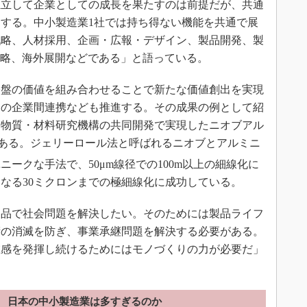
独立して企業としての成長を果たすのは前提だが、共通
する。中小製造業1社では持ち得ない機能を共通で展
戦略、人材採用、企画・広報・デザイン、製品開発、製
戦略、海外展開などである」と語っている。
盤の価値を組み合わせることで新たな価値創出を実現
内の企業間連携なども推進する。その成果の例として紹
、物質・材料研究機構の共同開発で実現したニオブアル
である。ジェリーロール法と呼ばれるニオブとアルミニ
ークな手法で、50μm線径での100m以上の細線化に
なる30ミクロンまでの極細線化に成功している。
品で社会問題を解決したい。そのためには製品ライフ
術の消滅を防ぎ、事業承継問題を解決する必要がある。
在感を発揮し続けるためにはモノづくりの力が必要だ」
日本の中小製造業は多すぎるのか