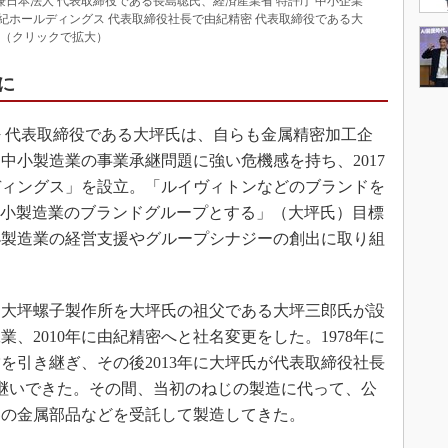
共同代表兼日本法人 代表取締役である長島聡氏、経済産業省 特許庁 中小企業
紀ホールディングス 代表取締役社長で由紀精密 代表取締役である大
氏（クリックで拡大）
に
 代表取締役である大坪氏は、自らも金属精密加工企
中小製造業の事業承継問題に強い危機感を持ち、2017
ディングス」を設立。「ルイヴィトンなどのブランドを
中小製造業のブランドグループとする」（大坪氏）目標
小製造業の経営支援やグループシナジーの創出に取り組
る大坪螺子製作所を大坪氏の祖父である大坪三郎氏が設
業、2010年に由紀精密へと社名変更をした。1978年に
を引き継ぎ、その後2013年に大坪氏が代表取締役社長
継いできた。その間、当初のねじの製造に代って、公
器の金属部品などを受託して製造してきた。