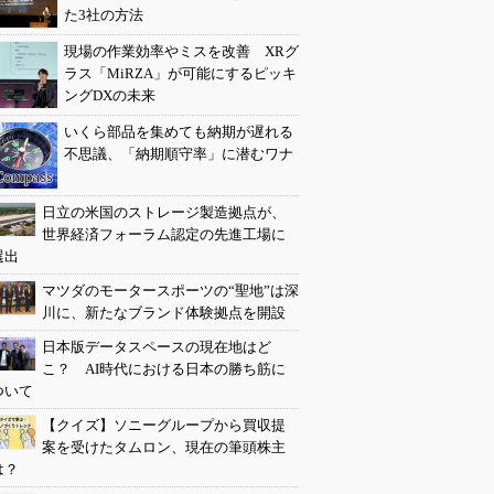
た3社の方法
現場の作業効率やミスを改善 XRグ
ラス「MiRZA」が可能にするピッキ
ングDXの未来
いくら部品を集めても納期が遅れる
不思議、「納期順守率」に潜むワナ
日立の米国のストレージ製造拠点が、
世界経済フォーラム認定の先進工場に
選出
マツダのモータースポーツの“聖地”は深
川に、新たなブランド体験拠点を開設
日本版データスペースの現在地はど
こ？ AI時代における日本の勝ち筋に
ついて
【クイズ】ソニーグループから買収提
案を受けたタムロン、現在の筆頭株主
は？