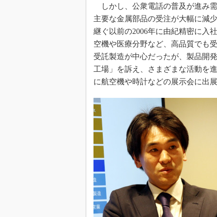
しかし、公衆電話の普及が進み需
主要な金属部品の受注が大幅に減
継ぐ以前の2006年に由紀精密に
空機や医療分野など、高品質でも
受託製造が中心だったが、製品開発
工場」を訴え、さまざまな活動を
に航空機や時計などの展示会に出