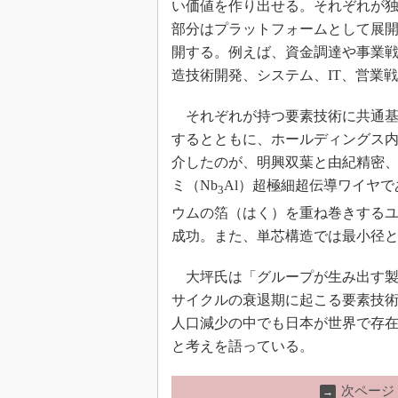
い価値を作り出せる。それぞれが
部分はプラットフォームとして展開
開する。例えば、資金調達や事業
造技術開発、システム、IT、営業
それぞれが持つ要素技術に共通基
するとともに、ホールディングス
介したのが、明興双葉と由紀精密
ミ（Nb
Al）超極細超伝導ワイヤ
3
ウムの箔（はく）を重ね巻きするユニ
成功。また、単芯構造では最小径と
大坪氏は「グループが生み出す製
サイクルの衰退期に起こる要素技
人口減少の中でも日本が世界で存
と考えを語っている。
次ページ
→