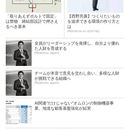
「取りあえずボルトで固定」
【西野亮廣】つくりたいもの
は禁物 締結部設計で押さえ
を追求できる環境の作り方と
るべき基本
は
PR(FINCHI on GOETHE)
全員がリーダーシップを発揮し、自分より優れ
た人財を育成する
PR(dentsu Japan)
チームが本音で意見を交わし合い、多様な人財
が挑戦できる組織へ
PR(dentsu Japan)
AI関連“だけじゃない”オムロンの制御機器事
業、地道な顧客基盤強化が結実