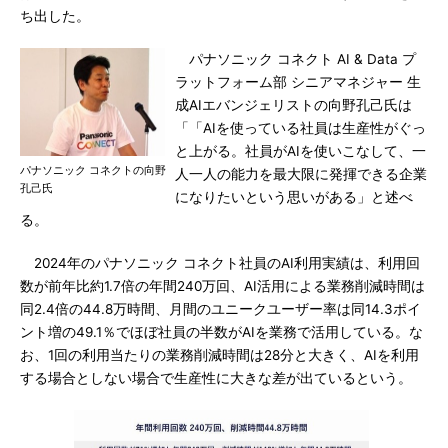
ち出した。
パナソニック コネクト AI & Data プ
ラットフォーム部 シニアマネジャー 生
成AIエバンジェリストの向野孔己氏は
「「AIを使っている社員は生産性がぐっ
と上がる。社員がAIを使いこなして、一
パナソニック コネクトの向野
人一人の能力を最大限に発揮できる企業
孔己氏
になりたいという思いがある」と述べ
る。
2024年のパナソニック コネクト社員のAI利用実績は、利用回
数が前年比約1.7倍の年間240万回、AI活用による業務削減時間は
同2.4倍の44.8万時間、月間のユニークユーザー率は同14.3ポイ
ント増の49.1％でほぼ社員の半数がAIを業務で活用している。な
お、1回の利用当たりの業務削減時間は28分と大きく、AIを利用
する場合としない場合で生産性に大きな差が出ているという。