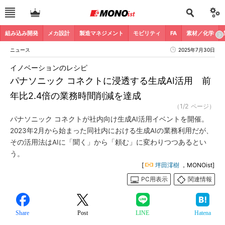
組み込み開発
メカ設計
製造マネジメント
モビリティ
FA
素材／化学
ニュース
2025年7月30日
イノベーションのレシピ
パナソニック コネクトに浸透する生成AI活用 前
年比2.4倍の業務時間削減を達成
（1/2 ページ）
パナソニック コネクトが社内向け生成AI活用イベントを開催。
2023年2月から始まった同社内における生成AIの業務利用だが、
その活用法はAIに「聞く」から「頼む」に変わりつつあるとい
う。
[
坪田澪樹
，MONOist]
PC用表示
関連情報
Share
Post
LINE
Hatena