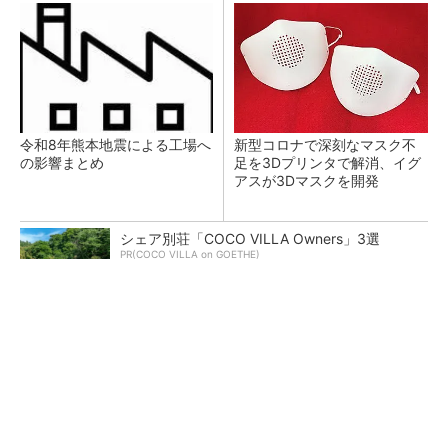
令和8年熊本地震による工場へ
新型コロナで深刻なマスク不
の影響まとめ
足を3Dプリンタで解消、イグ
アスが3Dマスクを開発
シェア別荘「COCO VILLA Owners」3選
PR(COCO VILLA on GOETHE)
【レベル14】生成AIを味方に、3D CADを使い
こなそう！
狭小な駐車場に、シャープがポールカメラ式製