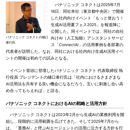
パナソニック コネクトは2025年7月
18日、同社本社（東京都中央区）で開催
した社内向けイベント「もっと使おう！
生成AI活用夏フェス2025」を報道陣に
公開した。同イベントでは、同社の自社
パナソニック コネクトの樋口
向けAI（人工知能）アシスタントサービ
泰行氏
ス「ConnectAI」の活用事例を各部署の
代表者が説明した。なお、同社における社内向け生成AI活用イベ
ントの開催は初めての試みとなる。
イベント冒頭に登壇したパナソニック コネクト 代表取締役 執
行役員 プレジデントの樋口泰行氏は「社内におけるさまざまな
AI活用法を共有する良い機会になるだろう。互いに刺激し合い高
め合ってもらえれば」と語る。
パナソニック コネクトにおけるAIの戦略と活用方針
パナソニック コネクトは2023年2月から生成AIの業務利用を開
始し、段階的に活用範囲を広げてきた。そして2025年7月から
は、「業務AI」と呼ぶAIエージェントの活用に注力する方針を打