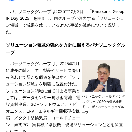
パナソニックグループは2025年12月2日、「Panasonic Group
IR Day 2025」を開催し、同グループが注力する「ソリューショ
ン領域」で成果を残している3つの事業の戦略について説明し
た。
ソリューション領域の強化を方針に据えるパナソニックグル
ープ
パナソニックグループは、2025年2月
に成長の軸として、製品やサービスを組
み合わせて新たな価値を創出する「ソリ
ューション領域」を明確に位置付けた。
ソリューション領域に当てはまる事業と
パナソニック ホールディング
しては、データセンター向け蓄電池、電
ス グループCEOの楠見雄規
設資材事業、SCMソフトウェア、アビ
氏 出所：パナソニックグル
オニクス、ERV（エネルギー回収型換気
ープ
扇）／ダクト型換気扇、コールドチェー
ン、頑丈PC、実装機／溶接機、現場ソリューションなどを位置
付けている。