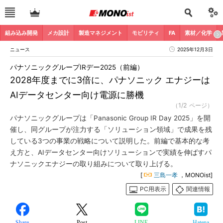
組み込み開発
メカ設計
製造マネジメント
モビリティ
FA
素材／化学
ニュース
2025年12月3日
パナソニックグループIRデー2025（前編）
2028年度までに3倍に、パナソニック エナジーは
AIデータセンター向け電源に勝機
（1/2 ページ）
パナソニックグループは「Panasonic Group IR Day 2025」を開
催し、同グループが注力する「ソリューション領域」で成果を残
している3つの事業の戦略について説明した。前編で基本的な考
え方と、AIデータセンター向けソリューションで実績を伸ばすパ
ナソニックエナジーの取り組みについて取り上げる。
[
三島一孝
，MONOist]
PC用表示
関連情報
Share
Post
LINE
Hatena