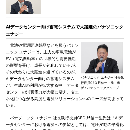
AIデータセンター向け蓄電システムで大躍進のパナソニック
エナジー
電池や電源関連製品などを扱うパナソ
ニック エナジーは、主力の車載電池が
EV（電気自動車）の世界的な需要低迷
の影響を受け、成長が鈍化しているが、
その代わりに大躍進を遂げているのが、
パナソニック エナジー 社長執
AIデータセンター向けの蓄電システム
行役員CEO 只信一生氏 出
だ。生成AIの利用が拡大する中、データ
所：パナソニックグループ
センターの消費電力が大幅に増え、省エ
ネ化につながる高度な電源ソリューションへのニーズが高まって
いる。
パナソニック エナジー 社長執行役員CEO 只信一生氏は「AIデ
ータセンターにおける電源への要望としては、電圧変動の平滑化