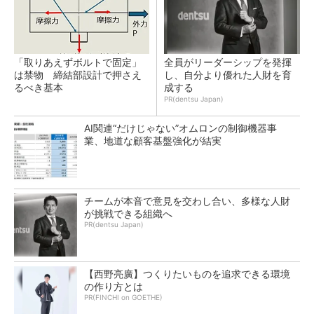
「取りあえずボルトで固定」
全員がリーダーシップを発揮
は禁物 締結部設計で押さえ
し、自分より優れた人財を育
るべき基本
成する
PR(dentsu Japan)
AI関連“だけじゃない”オムロンの制御機器事
業、地道な顧客基盤強化が結実
チームが本音で意見を交わし合い、多様な人財
が挑戦できる組織へ
PR(dentsu Japan)
【西野亮廣】つくりたいものを追求できる環境
の作り方とは
PR(FINCHI on GOETHE)