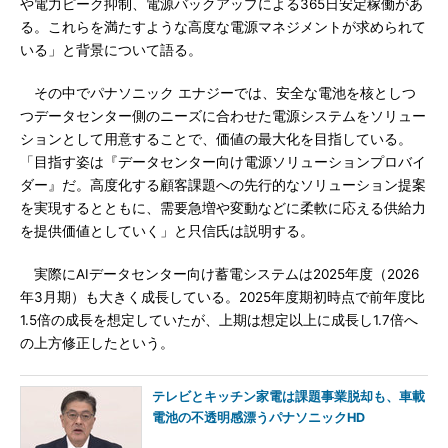
や電力ピーク抑制、電源バックアップによる365日安定稼働があ
る。これらを満たすような高度な電源マネジメントが求められて
いる」と背景について語る。
その中でパナソニック エナジーでは、安全な電池を核としつ
つデータセンター側のニーズに合わせた電源システムをソリュー
ションとして用意することで、価値の最大化を目指している。
「目指す姿は『データセンター向け電源ソリューションプロバイ
ダー』だ。高度化する顧客課題への先行的なソリューション提案
を実現するとともに、需要急増や変動などに柔軟に応える供給力
を提供価値としていく」と只信氏は説明する。
実際にAIデータセンター向け蓄電システムは2025年度（2026
年3月期）も大きく成長している。2025年度期初時点で前年度比
1.5倍の成長を想定していたが、上期は想定以上に成長し1.7倍へ
の上方修正したという。
テレビとキッチン家電は課題事業脱却も、車載
電池の不透明感漂うパナソニックHD