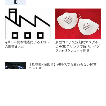
令和8年熊本地震による工場へ
新型コロナで深刻なマスク不
の影響まとめ
足を3Dプリンタで解消、イグ
アスが3Dマスクを開発
【見城徹×藤田晋】AI時代でも変わらない経営
者の本質
PR(FINCHI on GOETHE)
【レベル14】生成AIを味方に、3D CADを使い
こなそう！