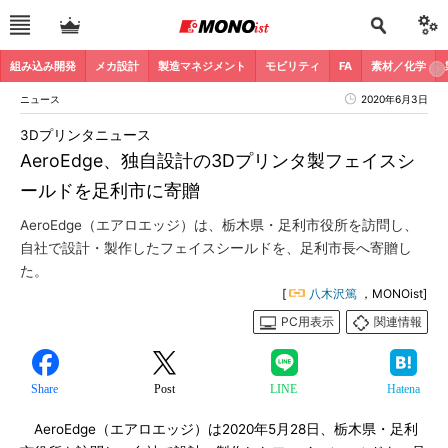
組み込み開発
メカ設計
製造マネジメント
モビリティ
FA
素材／化学
ニュース
2020年6月3日
3Dプリンタニュース
AeroEdge、独自設計の3Dプリンタ製フェイスシ
ールドを足利市に寄贈
AeroEdge（エアロエッジ）は、栃木県・足利市役所を訪問し、
自社で設計・製作したフェイスシールドを、足利市長へ寄贈し
た。
[
八木沢篤
，MONOist]
PC用表示
関連情報
Share
Post
LINE
Hatena
AeroEdge（エアロエッジ）は2020年5月28日、栃木県・足利