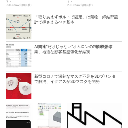
す。
す。
PR(Dreaw合同会社)
PR(Dreaw合同会社)
「取りあえずボルトで固定」は禁物 締結部設
計で押さえるべき基本
AI関連“だけじゃない”オムロンの制御機器事
業、地道な顧客基盤強化が結実
新型コロナで深刻なマスク不足を3Dプリンタ
で解消、イグアスが3Dマスクを開発