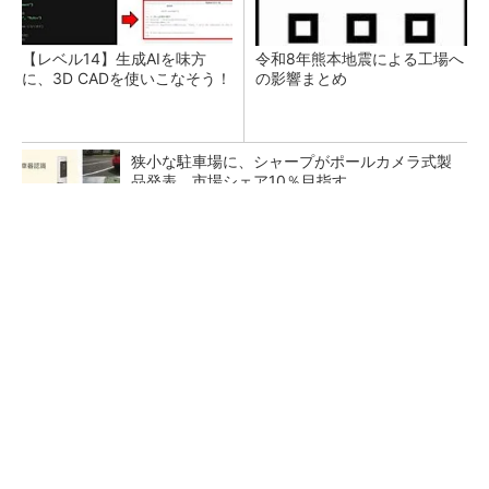
【レベル14】生成AIを味方
令和8年熊本地震による工場へ
に、3D CADを使いこなそう！
の影響まとめ
狭小な駐車場に、シャープがポールカメラ式製
品発表 市場シェア10％目指す
ルネサスが高崎工場を閉鎖へ、かつてはSiCデ
バイス生産の計画も
なぜ熊本に半導体産業が集まるのか――地震で
工場稼働停止相次ぐ