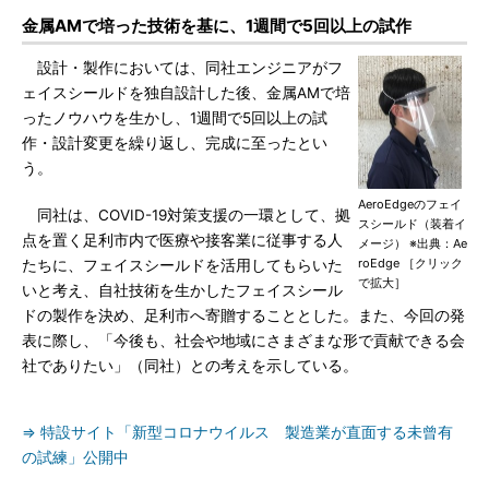
金属AMで培った技術を基に、1週間で5回以上の試作
設計・製作においては、同社エンジニアがフ
ェイスシールドを独自設計した後、金属AMで培
ったノウハウを生かし、1週間で5回以上の試
作・設計変更を繰り返し、完成に至ったとい
う。
AeroEdgeのフェイ
同社は、COVID-19対策支援の一環として、拠
スシールド（装着イ
点を置く足利市内で医療や接客業に従事する人
メージ） ※出典：Ae
roEdge ［クリック
たちに、フェイスシールドを活用してもらいた
で拡大］
いと考え、自社技術を生かしたフェイスシール
ドの製作を決め、足利市へ寄贈することとした。また、今回の発
表に際し、「今後も、社会や地域にさまざまな形で貢献できる会
社でありたい」（同社）との考えを示している。
⇒ 特設サイト「新型コロナウイルス 製造業が直面する未曾有
の試練」公開中