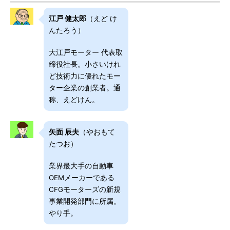
江戸 健太郎
（えど け
んたろう）
大江戸モーター 代表取
締役社長。小さいけれ
ど技術力に優れたモー
ター企業の創業者。通
称、えどけん。
矢面 辰夫
（やおもて
たつお）
業界最大手の自動車
OEMメーカーである
CFGモーターズの新規
事業開発部門に所属。
やり手。