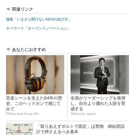
関連リンク
連載「いまさら聞けないNDAの結び方」
キーワード「オープンイノベーション」
あなたにおすすめ
音楽シーンを支えた64年の歴
全員がリーダーシップを発揮
史、このヘッドホンで感じて
し、自分より優れた人財を育
みて
成する
PR(Marshall Group AB)
PR(dentsu Japan)
「取りあえずボルトで固定」は禁物 締結部設
計で押さえるべき基本