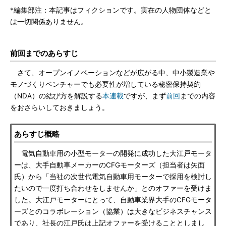
*編集部注：本記事はフィクションです。実在の人物団体などと
は一切関係ありません。
前回までのあらすじ
さて、オープンイノベーションなどが広がる中、中小製造業や
モノづくりベンチャーでも必要性が増している秘密保持契約
（NDA）の結び方を解説する
本連載
ですが、まず
前回
までの内容
をおさらいしておきましょう。
あらすじ概略
電気自動車用の小型モーターの開発に成功した大江戸モータ
ーは、大手自動車メーカーのCFGモーターズ（担当者は矢面
氏）から「当社の次世代電気自動車用モーターで採用を検討し
たいので一度打ち合わせをしませんか」とのオファーを受けま
した。大江戸モーターにとって、自動車業界大手のCFGモータ
ーズとのコラボレーション（協業）は大きなビジネスチャンス
であり、社長の江戸氏は上記オファーを受けることとしまし