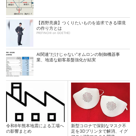
【西野亮廣】つくりたいものを追求できる環境
の作り方とは
PR(FINCHI on GOETHE)
AI関連“だけじゃない”オムロンの制御機器事
業、地道な顧客基盤強化が結実
令和8年熊本地震による工場へ
新型コロナで深刻なマスク不
の影響まとめ
足を3Dプリンタで解消、イグ