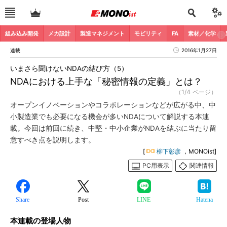
組み込み開発
メカ設計
製造マネジメント
モビリティ
FA
素材／化学
連載
2016年1月27日
いまさら聞けないNDAの結び方（5）
NDAにおける上手な「秘密情報の定義」とは？
（1/4 ページ）
オープンイノベーションやコラボレーションなどが広がる中、中
小製造業でも必要になる機会が多いNDAについて解説する本連
載。今回は前回に続き、中堅・中小企業がNDAを結ぶに当たり留
意すべき点を説明します。
[
柳下彰彦
，MONOist]
PC用表示
関連情報
Share
Post
LINE
Hatena
本連載の登場人物