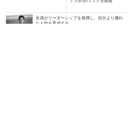
アスが3Dマスクを開発
全員がリーダーシップを発揮し、自分より優れ
た人財を育成する
PR(dentsu Japan)
【レベル14】生成AIを味方に、3D CADを使い
こなそう！
狭小な駐車場に、シャープがポールカメラ式製
品発表 市場シェア10％目指す