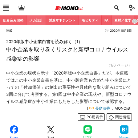
組み込み開発
メカ設計
製造マネジメント
モビリティ
FA
素材／化学
連載
2020年10月5日
2020年版中小企業白書を読み解く（1）
中小企業を取り巻くリスクと新型コロナウイルス
感染症の影響
（1/6 ページ）
中小企業の現状を示す「2020年版中小企業白書」だが、本連載
ではこの中小企業白書を基に、中小製造業も含めた中小企業にと
っての「付加価値」の創出の重要性や具体的な取り組みについて
3回に分けて考察する。第1回は中小企業の現状や、新型コロナウ
イルス感染症が中小企業にもたらした影響について確認する。
[
長島清香
，MONOist]
PC用表示
関連情報
Share
Post
LINE
Hatena