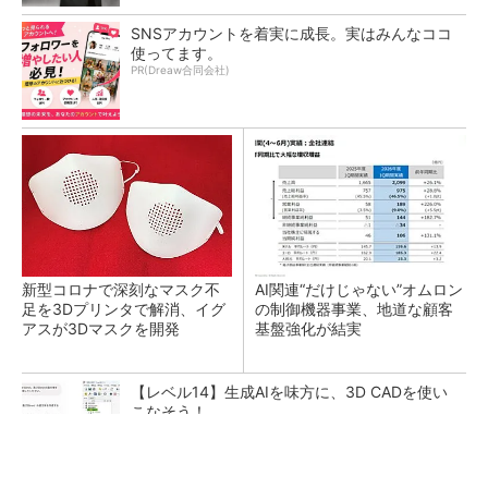
SNSアカウントを着実に成長。実はみんなココ
使ってます。
PR(Dreaw合同会社)
新型コロナで深刻なマスク不
AI関連“だけじゃない”オムロン
足を3Dプリンタで解消、イグ
の制御機器事業、地道な顧客
アスが3Dマスクを開発
基盤強化が結実
【レベル14】生成AIを味方に、3D CADを使い
こなそう！