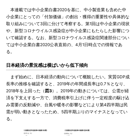
本連載では中小企業白書2020を基に、中小製造業も含めた中
小企業にとっての「付加価値」の創出・獲得の重要性や具体的な
取り組みについて3回に分けて考察する。第1回は中小企業の現状
や、新型コロナウイルス感染症が中小企業にもたらした影響につ
いて確認する。なお、新型コロナウイルス感染症関連部分につい
ては中小企業白書2020公表直前の、4月1日時点での情報であ
る。
日本経済の景況感は横ばいから低下傾向
まず始めに、日本経済の動向について概観したい。実質GDP成
長率の推移を確認すると、2019年の年間成長率は0.7％となり、
2018年を上回った（
図3
）。2019年の動きについては、公需が経
済を下支えする一方で、消費税率引上げに伴う一定程度の駆け込
み需要の反動減や、台風や暖冬の影響などにより第4四半期は民
需が弱い動きとなったため、5四半期ぶりのマイナスとなってい
る。