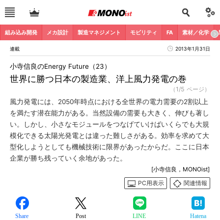
組み込み開発
メカ設計
製造マネジメント
モビリティ
FA
素材／化学
連載
2013年1月31日
小寺信良のEnergy Future（23）
世界に勝つ日本の製造業、洋上風力発電の巻
（1/5 ページ）
風力発電には、2050年時点における全世界の電力需要の2割以上
を満たす潜在能力がある。当然設備の需要も大きく、伸びも著し
い。しかし、小さなモジュールをつなげていけばいくらでも大規
模化できる太陽光発電とは違った難しさがある。効率を求めて大
型化しようとしても機械技術に限界があったからだ。ここに日本
企業が勝ち残っていく余地があった。
[小寺信良，MONOist]
PC用表示
関連情報
Share
Post
LINE
Hatena