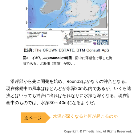
図3 イギリスのRound3の範囲
図中に薄紫色で示した海
域である。北海側（東側）が広い。
沿岸部から先に開発を始め、Round3はかなりの沖合となる。
現在稼働中の風車はほとんどが水深20m以内であるが、いくら遠
浅とはいっても沖合に出ればそれなりに水深も深くなる。現在計
画中のものでは、水深30～40mになるようだ。
水深が深くなると何が起こるのか
Copyright © ITmedia, Inc. All Rights Reserved.