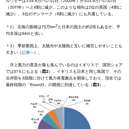
ルウェーは334.6万バレル/日（2000年）が203.9万バレル/日
（2011年）へと6割に減少。このような傾向は2位の英国（4割に
減少）、3位のデンマーク（6割に減少）にも共通している。
2
＊2） 北海の面積は75万km
と日本の国土の約2倍もあるが、平
均水深は94mと浅い。
＊3） 季節要因上、太陽光や太陽熱と互いに補完しやすいことも
大きい（
記事へ
）。
洋上風力の普及が最も進んでいるのはイギリスで、国別シェア
では51％にも上る（
図2
）。イギリスも日本と同じ島国で、その
沿岸部を3段階に分けて風力発電拠点を開発しており、現在では
最終段階の「Round3」の開発に到達している（
図3
）。