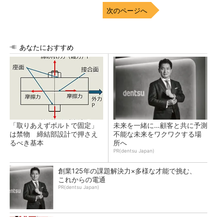
次のページへ
あなたにおすすめ
「取りあえずボルトで固定」
未来を一緒に…顧客と共に予測
は禁物 締結部設計で押さえ
不能な未来をワクワクする場
るべき基本
所へ
PR(dentsu Japan)
創業125年の課題解決力×多様な才能で挑む、
これからの電通
PR(dentsu Japan)