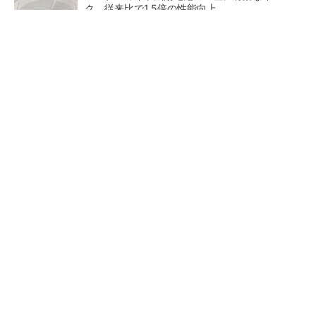
ク、従来比で1.5倍の性能向上
全国の絶景ポイントにサウナ付きのシェア別荘
を展開
PR(COCO VILLA on GOETHE)
【レベル14】生成AIを味方に、3D CADを使い
こなそう！
量産プロセスで、完璧な量産
触媒の活性向上