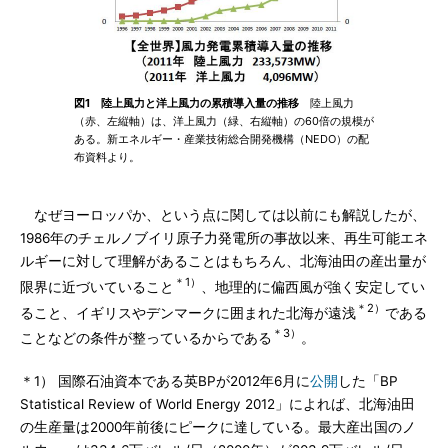
図1 陸上風力と洋上風力の累積導入量の推移
陸上風力
（赤、左縦軸）は、洋上風力（緑、右縦軸）の60倍の規模が
ある。新エネルギー・産業技術総合開発機構（NEDO）の配
布資料より。
なぜヨーロッパか、という点に関しては以前にも解説したが、
1986年のチェルノブイリ原子力発電所の事故以来、再生可能エネ
ルギーに対して理解があることはもちろん、北海油田の産出量が
＊1）
限界に近づいていること
、地理的に偏西風が強く安定してい
＊2）
ること、イギリスやデンマークに囲まれた北海が遠浅
である
＊3）
ことなどの条件が整っているからである
。
＊1） 国際石油資本である英BPが2012年6月に
公開
した「BP
Statistical Review of World Energy 2012」によれば、北海油田
の生産量は2000年前後にピークに達している。最大産出国のノ