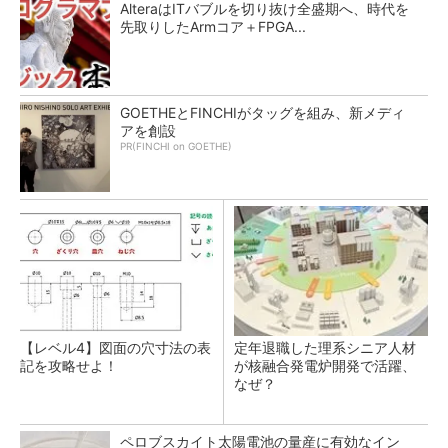
AlteraはITバブルを切り抜け全盛期へ、時代を
先取りしたArmコア＋FPGA...
GOETHEとFINCHIがタッグを組み、新メディ
アを創設
PR(FINCHI on GOETHE)
【レベル4】図面の穴寸法の表
定年退職した理系シニア人材
記を攻略せよ！
が核融合発電炉開発で活躍、
なぜ？
ペロブスカイト太陽電池の量産に有効なイン