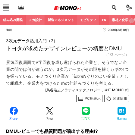
組み込み開発
メカ設計
製造マネジメント
モビリティ
FA
素材／化学
連載
2009年8月18日
3次元データ活用入門（2）
トヨタが求めたデザインレビューの精度とDMU
（1/3 ページ）
景気回復局面でV字回復を成し遂げられた企業と、そうでない企
業の間では何が違うのか。3次元データがその謎を解くカギの1つ
を握っている。モノづくり企業が「知のめぐりのよい企業」とし
て組織力、企業力をつけるための仕組みづくりを考える。
[鳥谷浩志／ラティステクノロジー，＠IT MONOist]
PC用表示
関連情報
Share
Post
LINE
Hatena
DMUレビューでも品質問題が噴出する理由!?