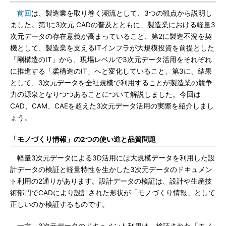
前回
は、製造業を取り巻く潮流として、3つの観点から説明し
ました。第1に3次元 CADの普及とともに、製造業における軽量3
次元データの存在意義が高まっていること、第2に製造不況を契
機として、製造業を支えるITインフラが大規模投資を前提とした
「剛構造のIT」から、現場レベルで3次元データ活用をそれぞれ
に推進する「柔構造のIT」へと変化していること、第3に、結果
として、3次元データを全社規模で利用することが製造業の競争
力の源泉となりつつあることについて解説しました。今回は
CAD、CAM、CAEを超えた3次元データ活用の実際を紹介しまし
ょう。
「モノづくり情報」の2つの使い道と品質問題
軽量3次元データによる3D活用には大規模データを利用した設
計データの検証と軽量特性を生かした3次元データのドキュメン
ト利用の2通りがあります。設計データの検証は、設計や生産技
術部門でCADにより設計された形状が「モノづくり情報」として
正しいのか検証するものです。