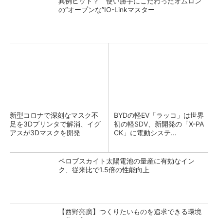
異例ヒット？ 使い勝手にこだわったオムロン
の“オープンな”IO-Linkマスター
新型コロナで深刻なマスク不
BYDの軽EV「ラッコ」は世界
足を3Dプリンタで解消、イグ
初の軽SDV、新開発の「X-PA
アスが3Dマスクを開発
CK」に電動システ...
ペロブスカイト太陽電池の量産に有効なイン
ク、従来比で1.5倍の性能向上
【西野亮廣】つくりたいものを追求できる環境