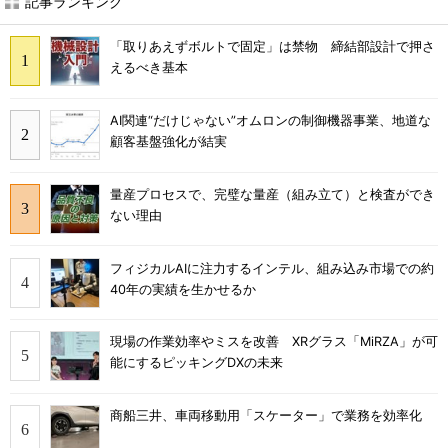
記事ランキング
「取りあえずボルトで固定」は禁物 締結部設計で押さ
えるべき基本
AI関連“だけじゃない”オムロンの制御機器事業、地道な
顧客基盤強化が結実
量産プロセスで、完璧な量産（組み立て）と検査ができ
ない理由
フィジカルAIに注力するインテル、組み込み市場での約
40年の実績を生かせるか
現場の作業効率やミスを改善 XRグラス「MiRZA」が可
能にするピッキングDXの未来
商船三井、車両移動用「スケーター」で業務を効率化