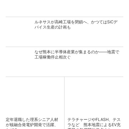
ルネサスが高崎工場を閉鎖へ、かつてはSiCデ
バイス生産の計画も
なぜ熊本に半導体産業が集まるのか――地震で
工場稼働停止相次ぐ
定年退職した理系シニア人材
テラチャージやFLASH、テス
が核融合発電炉開発で活躍、
ラなど 熊本地震によるEV充