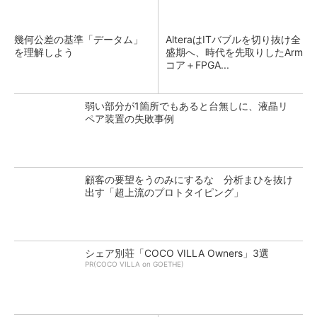
幾何公差の基準「データム」
AlteraはITバブルを切り抜け全
を理解しよう
盛期へ、時代を先取りしたArm
コア＋FPGA...
弱い部分が1箇所でもあると台無しに、液晶リ
ペア装置の失敗事例
顧客の要望をうのみにするな 分析まひを抜け
出す「超上流のプロトタイピング」
シェア別荘「COCO VILLA Owners」3選
PR(COCO VILLA on GOETHE)