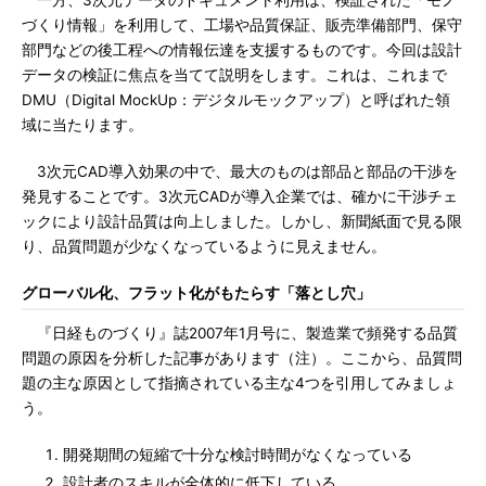
一方、3次元データのドキュメント利用は、検証された「モノ
づくり情報」を利用して、工場や品質保証、販売準備部門、保守
部門などの後工程への情報伝達を支援するものです。今回は設計
データの検証に焦点を当てて説明をします。これは、これまで
DMU（Digital MockUp：デジタルモックアップ）と呼ばれた領
域に当たります。
3次元CAD導入効果の中で、最大のものは部品と部品の干渉を
発見することです。3次元CADが導入企業では、確かに干渉チェ
ックにより設計品質は向上しました。しかし、新聞紙面で見る限
り、品質問題が少なくなっているように見えません。
グローバル化、フラット化がもたらす「落とし穴」
『日経ものづくり』誌2007年1月号に、製造業で頻発する品質
問題の原因を分析した記事があります（注）。ここから、品質問
題の主な原因として指摘されている主な4つを引用してみましょ
う。
開発期間の短縮で十分な検討時間がなくなっている
設計者のスキルが全体的に低下している