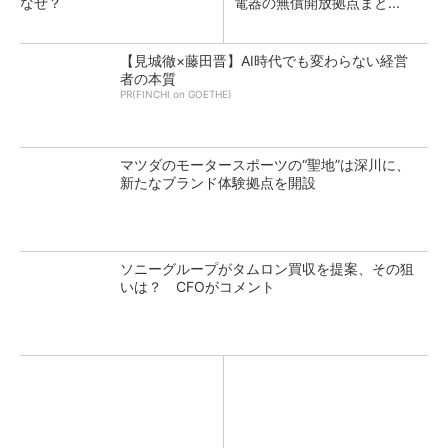
なぜ？
電器の無償開放拠点まと...
【見城徹×藤田晋】AI時代でも変わらない経営
者の本質
PR(FINCHI on GOETHE)
マツダのモータースポーツの“聖地”は深川に、
新たなブランド体験拠点を開設
ソニーグループがタムロン買収を提案、その狙
いは？ CFOがコメント