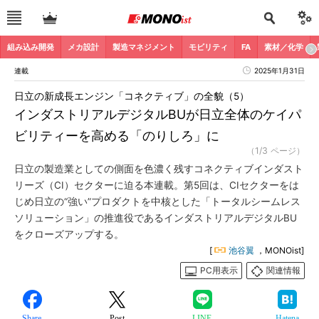
組み込み開発
メカ設計
製造マネジメント
モビリティ
FA
素材／化学
連載
2025年1月31日
日立の新成長エンジン「コネクティブ」の全貌（5）
インダストリアルデジタルBUが日立全体のケイパ
ビリティーを高める「のりしろ」に
（1/3 ページ）
日立の製造業としての側面を色濃く残すコネクティブインダスト
リーズ（CI）セクターに迫る本連載。第5回は、CIセクターをは
じめ日立の“強い”プロダクトを中核とした「トータルシームレス
ソリューション」の推進役であるインダストリアルデジタルBU
をクローズアップする。
[
池谷翼
，MONOist]
PC用表示
関連情報
Share
Post
LINE
Hatena