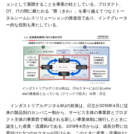
ョンとして展開することを事業の柱としている。プロダクト、
OT、ITの間に横たわる「際（きわ）」を乗り越えてつなぐトー
タルシームレスソリューションの推進役であり、インテグレータ
ー的な役割も果たしている。
インダストリアルデジタルBUは、CIセクターにおけるLuma
daの推進役となっている［クリックで拡大］ 出所：日立
インダストリアルデジタルBUの前身は、日立が2016年4月に従
来の製品別のカンパニー制から、サービス主体の事業群とプロダ
クト主体の事業群で構成される新しい事業体制に移行したときに
誕生した産業・流通BUである。2019年4月からは、成長分野に位
置付けた5つのセクターが設けられ、このときに産業・流通BUは