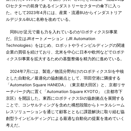
CIセクターの前身であるインダストリーセクターの傘下に入っ
た。そして2023年4月には、産業・流通BUからインダストリア
ルデジタルBUに名称を改めている。
同BUが足元で最も力を入れているのがロボティクスSI事業
だ。日立はJRオートメーション（JR Automation
Technologies）をはじめ、ロボットやラインビルディングの関連
企業の買収を続けており、北米を中心に日本や欧州などでロボテ
ィクスSI事業を拡大するための基盤整備を精力的に進めている。
2024年7月には、製造／物流分野向けのロボティクスSIを中核
とした自動化／最適化の協創拠点として、羽田空港に隣接する
「Automation Square HANEDA」（東京都大田区）と、京都リサ
ーチパーク内に置く「Automation Square KYOTO」（京都市下
京区）を開設した。東西にロボティクスSIの協創拠点を展開する
ことで、コンサルティングを含めた構想段階からトータルシーム
レスソリューションを通じて顧客とともに課題解決に取り組む協
創型ラインビルディングによる最適な自動化の提案を進めていく
考えだ。