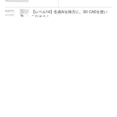
PR(Dreaw合同会社)
【レベル14】生成AIを味方に、3D CADを使い
こなそう！
令和8年熊本地震による工場への影響まとめ
狭小な駐車場に、シャープがポールカメラ式製
品発表 市場シェア10％目指す