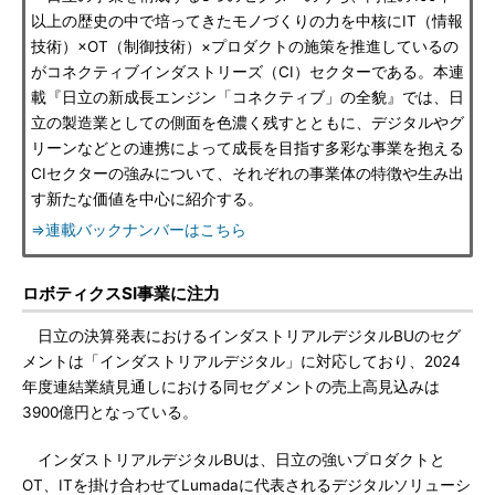
以上の歴史の中で培ってきたモノづくりの力を中核にIT（情報
技術）×OT（制御技術）×プロダクトの施策を推進しているの
がコネクティブインダストリーズ（CI）セクターである。本連
載『日立の新成長エンジン「コネクティブ」の全貌』では、日
立の製造業としての側面を色濃く残すとともに、デジタルやグ
リーンなどとの連携によって成長を目指す多彩な事業を抱える
CIセクターの強みについて、それぞれの事業体の特徴や生み出
す新たな価値を中心に紹介する。
⇒連載バックナンバーはこちら
ロボティクスSI事業に注力
日立の決算発表におけるインダストリアルデジタルBUのセグ
メントは「インダストリアルデジタル」に対応しており、2024
年度連結業績見通しにおける同セグメントの売上高見込みは
3900億円となっている。
インダストリアルデジタルBUは、日立の強いプロダクトと
OT、ITを掛け合わせてLumadaに代表されるデジタルソリューシ