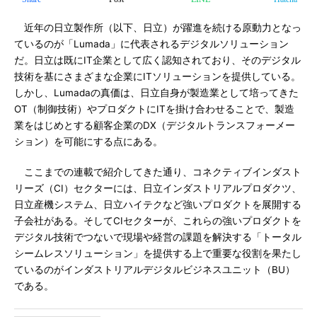
近年の日立製作所（以下、日立）が躍進を続ける原動力となっ
ているのが「Lumada」に代表されるデジタルソリューション
だ。日立は既にIT企業として広く認知されており、そのデジタル
技術を基にさまざまな企業にITソリューションを提供している。
しかし、Lumadaの真価は、日立自身が製造業として培ってきた
OT（制御技術）やプロダクトにITを掛け合わせることで、製造
業をはじめとする顧客企業のDX（デジタルトランスフォーメー
ション）を可能にする点にある。
ここまでの連載で紹介してきた通り、コネクティブインダスト
リーズ（CI）セクターには、日立インダストリアルプロダクツ、
日立産機システム、日立ハイテクなど強いプロダクトを展開する
子会社がある。そしてCIセクターが、これらの強いプロダクトを
デジタル技術でつないで現場や経営の課題を解決する「トータル
シームレスソリューション」を提供する上で重要な役割を果たし
ているのがインダストリアルデジタルビジネスユニット（BU）
である。