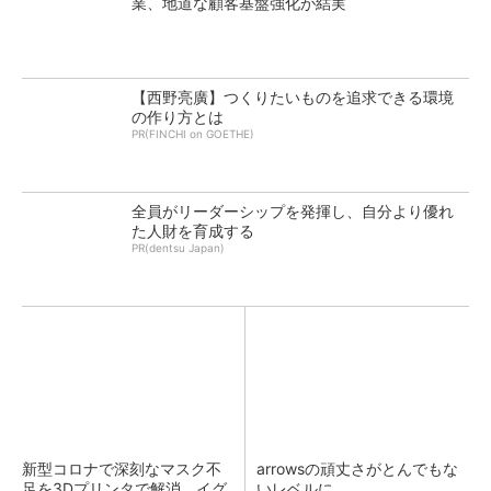
業、地道な顧客基盤強化が結実
【西野亮廣】つくりたいものを追求できる環境
の作り方とは
PR(FINCHI on GOETHE)
全員がリーダーシップを発揮し、自分より優れ
た人財を育成する
PR(dentsu Japan)
新型コロナで深刻なマスク不
arrowsの頑丈さがとんでもな
足を3Dプリンタで解消、イグ
いレベルに