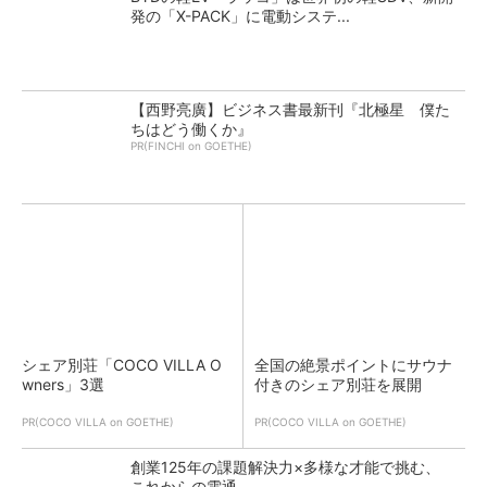
発の「X-PACK」に電動システ...
【西野亮廣】ビジネス書最新刊『北極星 僕た
ちはどう働くか』
PR(FINCHI on GOETHE)
シェア別荘「COCO VILLA O
全国の絶景ポイントにサウナ
wners」3選
付きのシェア別荘を展開
PR(COCO VILLA on GOETHE)
PR(COCO VILLA on GOETHE)
創業125年の課題解決力×多様な才能で挑む、
これからの電通