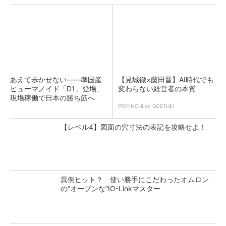
あえて歩かせない――準国産
【見城徹×藤田晋】AI時代でも
ヒューマノイド「D1」登場、
変わらない経営者の本質
現場稼働で日本の勝ち筋へ
PR(FINCHI on GOETHE)
【レベル4】図面の穴寸法の表記を攻略せよ！
異例ヒット？ 使い勝手にこだわったオムロン
の“オープンな”IO-Linkマスター