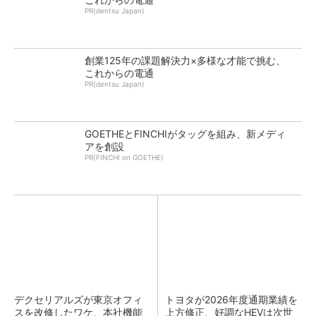
PR(dentsu Japan)
創業125年の課題解決力×多様な才能で挑む、
これからの電通
PR(dentsu Japan)
GOETHEとFINCHIがタッグを組み、新メディ
アを創設
PR(FINCHI on GOETHE)
デクセリアルズが東京オフィ
トヨタが2026年度通期業績を
スを改修したワケ、本社機能
上方修正、好調なHEVは次世