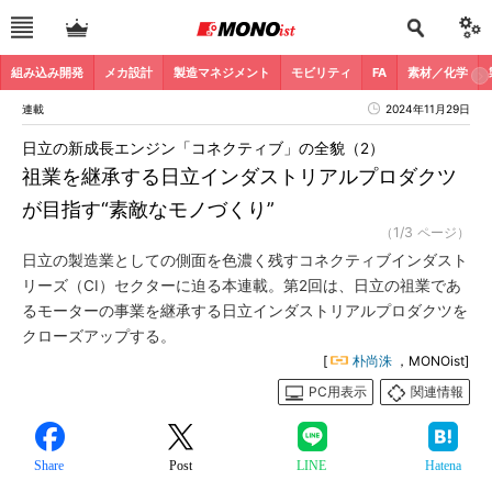
組み込み開発
メカ設計
製造マネジメント
モビリティ
FA
素材／化学
連載
2024年11月29日
日立の新成長エンジン「コネクティブ」の全貌（2）
祖業を継承する日立インダストリアルプロダクツ
が目指す“素敵なモノづくり”
（1/3 ページ）
日立の製造業としての側面を色濃く残すコネクティブインダスト
リーズ（CI）セクターに迫る本連載。第2回は、日立の祖業であ
るモーターの事業を継承する日立インダストリアルプロダクツを
クローズアップする。
[
朴尚洙
，MONOist]
PC用表示
関連情報
Share
Post
LINE
Hatena