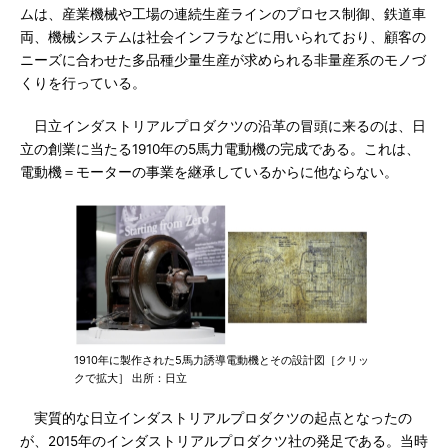
ムは、産業機械や工場の連続生産ラインのプロセス制御、鉄道車
両、機械システムは社会インフラなどに用いられており、顧客の
ニーズに合わせた多品種少量生産が求められる非量産系のモノづ
くりを行っている。
日立インダストリアルプロダクツの沿革の冒頭に来るのは、日
立の創業に当たる1910年の5馬力電動機の完成である。これは、
電動機＝モーターの事業を継承しているからに他ならない。
1910年に製作された5馬力誘導電動機とその設計図［クリッ
クで拡大］ 出所：日立
実質的な日立インダストリアルプロダクツの起点となったの
が、2015年のインダストリアルプロダクツ社の発足である。当時