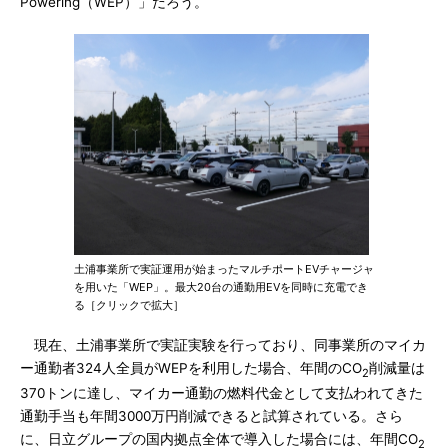
Powering（WEP）」だろう。
土浦事業所で実証運用が始まったマルチポートEVチャージャ
を用いた「WEP」。最大20台の通勤用EVを同時に充電でき
る［クリックで拡大］
現在、土浦事業所で実証実験を行っており、同事業所のマイカ
ー通勤者324人全員がWEPを利用した場合、年間のCO
削減量は
2
370トンに達し、マイカー通勤の燃料代金として支払われてきた
通勤手当も年間3000万円削減できると試算されている。さら
に、日立グループの国内拠点全体で導入した場合には、年間CO
2