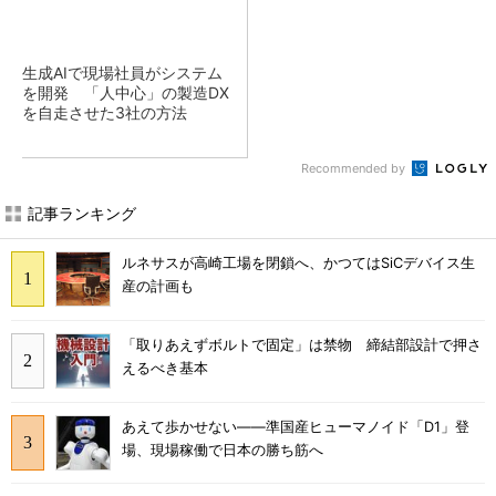
生成AIで現場社員がシステム
を開発 「人中心」の製造DX
を自走させた3社の方法
Recommended by
記事ランキング
ルネサスが高崎工場を閉鎖へ、かつてはSiCデバイス生
産の計画も
「取りあえずボルトで固定」は禁物 締結部設計で押さ
えるべき基本
あえて歩かせない――準国産ヒューマノイド「D1」登
場、現場稼働で日本の勝ち筋へ