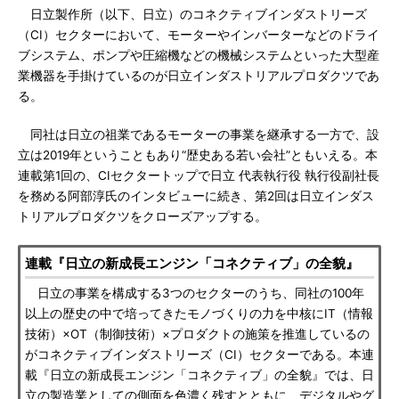
日立製作所（以下、日立）のコネクティブインダストリーズ
（CI）セクターにおいて、モーターやインバーターなどのドライ
ブシステム、ポンプや圧縮機などの機械システムといった大型産
業機器を手掛けているのが日立インダストリアルプロダクツであ
る。
同社は日立の祖業であるモーターの事業を継承する一方で、設
立は2019年ということもあり“歴史ある若い会社”ともいえる。本
連載第1回の、CIセクタートップで日立 代表執行役 執行役副社長
を務める阿部淳氏のインタビューに続き、第2回は日立インダス
トリアルプロダクツをクローズアップする。
連載『日立の新成長エンジン「コネクティブ」の全貌』
日立の事業を構成する3つのセクターのうち、同社の100年
以上の歴史の中で培ってきたモノづくりの力を中核にIT（情報
技術）×OT（制御技術）×プロダクトの施策を推進しているの
がコネクティブインダストリーズ（CI）セクターである。本連
載『日立の新成長エンジン「コネクティブ」の全貌』では、日
立の製造業としての側面を色濃く残すとともに、デジタルやグ