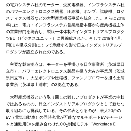
の電力システム社のモーター、受変電機器、インフラシステム社
のパワーエレクトロニクス機器、圧縮機、ポンプ、試験機、ロジ
スティクス機器などの大型産業機器事業を統合した。さらに2016
年には、電力・インフラシステム営業統括本部から産業機器主体
の営業部門を統合し、製販一体体制のインダストリアルプロダク
ツBU（ビジネスユニット）に再編成された。そして2019年4月、
同BUを吸収分割によって承継する形で日立インダストリアルプ
ロダクツが設立されたのである。
主要な製造拠点は、モーターを手掛ける日立事業所（茨城県日
立市）、パワーエレクトロニクス製品を扱う大みか事業所（茨城
県日立市）、大型ポンプや圧縮機、ファン／ブロワーを担う土浦
事業所（茨城県土浦市）の3拠点である。
大型産業機器という取り回しの難しいプロダクトが事業の中核
ではあるものの、日立インダストリアルプロダクツとして新たな
取り組みにも挑戦している。その代表となるのが、最大20台の
EV（電気自動車）の同時充電が可能なマルチポートEVチャージ
ャと通勤用EVを組み合わせたCO
削減モデル「Workplace E-
2