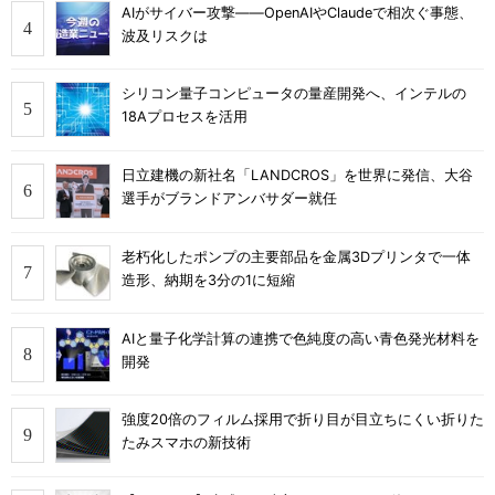
AIがサイバー攻撃――OpenAIやClaudeで相次ぐ事態、
波及リスクは
シリコン量子コンピュータの量産開発へ、インテルの
18Aプロセスを活用
日立建機の新社名「LANDCROS」を世界に発信、大谷
選手がブランドアンバサダー就任
老朽化したポンプの主要部品を金属3Dプリンタで一体
造形、納期を3分の1に短縮
AIと量子化学計算の連携で色純度の高い青色発光材料を
開発
強度20倍のフィルム採用で折り目が目立ちにくい折りた
たみスマホの新技術