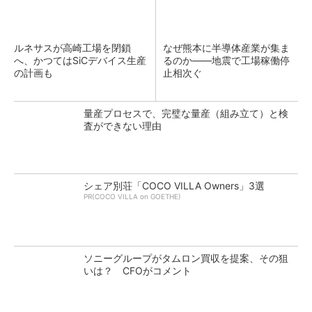
ルネサスが高崎工場を閉鎖
なぜ熊本に半導体産業が集ま
へ、かつてはSiCデバイス生産
るのか――地震で工場稼働停
の計画も
止相次ぐ
量産プロセスで、完璧な量産（組み立て）と検
査ができない理由
シェア別荘「COCO VILLA Owners」3選
PR(COCO VILLA on GOETHE)
ソニーグループがタムロン買収を提案、その狙
いは？ CFOがコメント