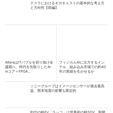
テスラにおけるギガキャストの基本的な考え方
と方向性【前編】
AlteraはITバブルを切り抜け全
フィジカルAIに注力するイン
盛期へ、時代を先取りしたAr
テル、組み込み市場での約40
mコア＋FPGA...
年の実績を生かせるか
ソニーグループはイメージセンサーが過去最高
益、熊本地震の影響も限定的
BYDの軽EV「ラッコ」は世界初の軽SDV、新開